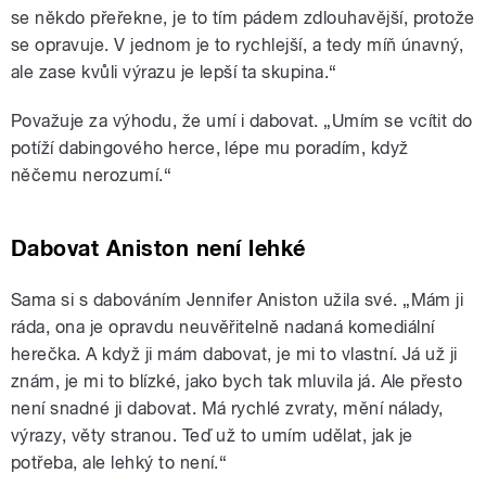
se někdo přeřekne, je to tím pádem zdlouhavější, protože
se opravuje. V jednom je to rychlejší, a tedy míň únavný,
ale zase kvůli výrazu je lepší ta skupina.“
Považuje za výhodu, že umí i dabovat. „Umím se vcítit do
potíží dabingového herce, lépe mu poradím, když
něčemu nerozumí.“
Dabovat Aniston není lehké
Sama si s dabováním Jennifer Aniston užila své. „Mám ji
ráda, ona je opravdu neuvěřitelně nadaná komediální
herečka. A když ji mám dabovat, je mi to vlastní. Já už ji
znám, je mi to blízké, jako bych tak mluvila já. Ale přesto
není snadné ji dabovat. Má rychlé zvraty, mění nálady,
výrazy, věty stranou. Teď už to umím udělat, jak je
potřeba, ale lehký to není.“