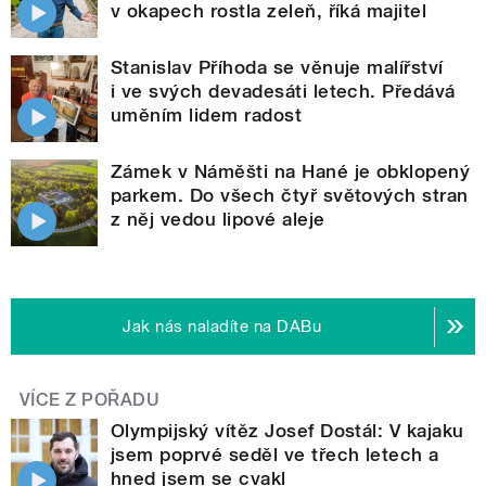
v okapech rostla zeleň, říká majitel
Stanislav Příhoda se věnuje malířství
i ve svých devadesáti letech. Předává
uměním lidem radost
Zámek v Náměšti na Hané je obklopený
parkem. Do všech čtyř světových stran
z něj vedou lipové aleje
Jak nás naladíte na DABu
VÍCE Z POŘADU
Olympijský vítěz Josef Dostál: V kajaku
jsem poprvé seděl ve třech letech a
hned jsem se cvakl