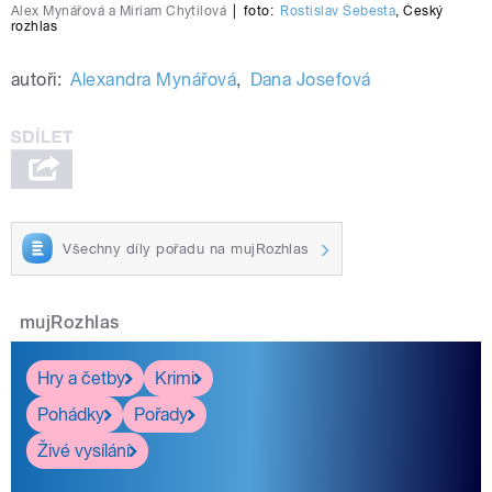
Alex Mynářová a Miriam Chytilová
|
foto:
Rostislav Šebesta
,
Český
rozhlas
autoři:
Alexandra Mynářová
,
Dana Josefová
Všechny díly pořadu na mujRozhlas
mujRozhlas
Hry a četby
Krimi
Pohádky
Pořady
Živé vysílání