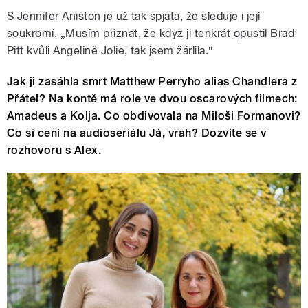
S Jennifer Aniston je už tak spjata, že sleduje i její
soukromí. „Musím přiznat, že když ji tenkrát opustil Brad
Pitt kvůli Angelině Jolie, tak jsem žárlila.“
Jak ji zasáhla smrt Matthew Perryho alias Chandlera z
Přátel? Na kontě má role ve dvou oscarových filmech:
Amadeus a Kolja. Co obdivovala na Miloši Formanovi?
Co si cení na audioseriálu Já, vrah? Dozvíte se v
rozhovoru s Alex.