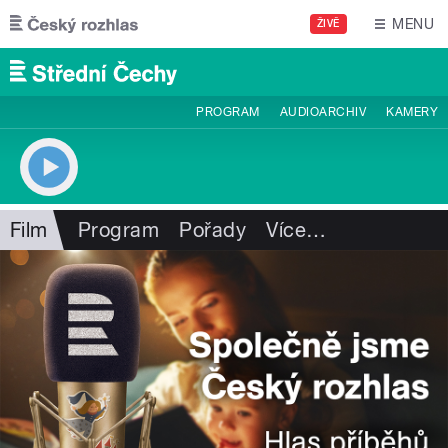
Přejít k hlavnímu obsahu
MENU
ŽIVĚ
PROGRAM
AUDIOARCHIV
KAMERY
Film
Program
Pořady
Více
…