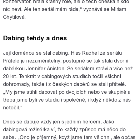
konzervatoř, hrála krásný role, ale o těch dneska nikdo
nic neví. Ale ten seriál mám ráda,“ vyznává se Miriam
Chytilová.
Dabing tehdy a dnes
Její doménou se stal dabing. Hlas Rachel ze seriálu
Přátelé je nezaměnitelný, postupně se tak stala dvorní
dabérkou Jennifer Aniston. Se seriálem strávila více než
20 let. Tenkrát v dabingových studiích točili všichni
dohromady, takže i z českých dabérů se stali přátelé.
„My jsme stihli dabovat po dvojicích nebo ve skupině a
třeba jsme byli ve studiu i společně, i když někdo z nás
netočil.“
Dnes se dabuje vždy jen s jedním hercem. Jako
dabingová režisérka ví, že každý způsob má něco do
sebe. „Ono je příjemný, když jsme tam všichni, ale občas