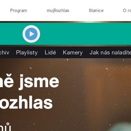
Program
mujRozhlas
Stanice
O r
chiv
Playlisty
Lidé
Kamery
Jak nás naladít