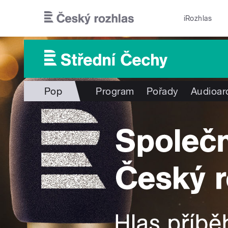
Přejít k hlavnímu obsahu
iRozhlas
Pop
Program
Pořady
Audioar