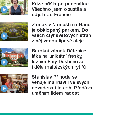
Krize přišla po padesátce.
Všechno jsem opustila a
odjela do Francie
Zámek v Náměšti na Hané
je obklopený parkem. Do
všech čtyř světových stran
z něj vedou lipové aleje
Barokní zámek Dětenice
láká na unikátní fresky,
ložnici Emy Destinnové
i děla maltézských rytířů
Stanislav Příhoda se
věnuje malířství i ve svých
devadesáti letech. Předává
uměním lidem radost