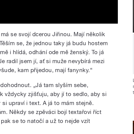
má se svojí dcerou Jiřinou. Mají několik
„Těším se, že jednou taky já budu hostem
 mě i hlídá, odhání ode mě ženský. To já
le radil jsem jí, ať si muže nevybírá mezi
 všude, kam přijedou, mají fanynky.“
 dohodnout. „Já tam slyším sebe,
vždycky zjišťuju, aby jí to sedlo, aby si
si upraví i text. A já to mám stejně.
m. Někdy se zpěváci bojí textařovi říct
 pak se to natočí a už to nejde vzít