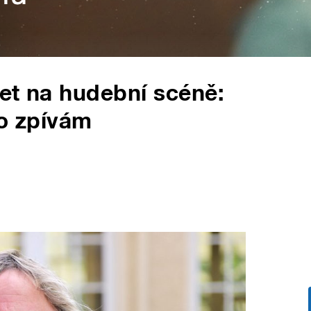
let na hudební scéně:
co zpívám