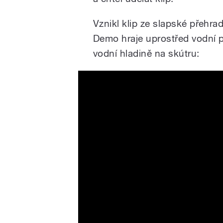
Vznikl klip ze slapské přehra
Demo hraje uprostřed vodní pl
vodní hladině na skútru:
KAPITÁN DEMO - PUDEM
POMLOUVAT ft. DALIBOR JA