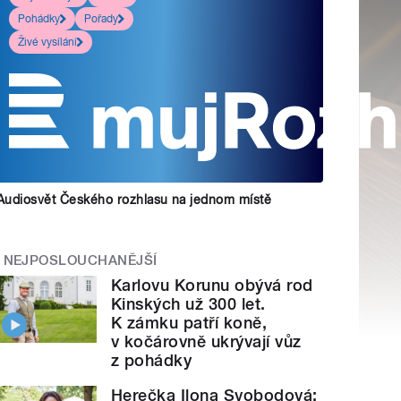
Pohádky
Pořady
Živé vysílání
Audiosvět Českého rozhlasu na jednom místě
NEJPOSLOUCHANĚJŠÍ
Karlovu Korunu obývá rod
Kinských už 300 let.
K zámku patří koně,
v kočárovně ukrývají vůz
z pohádky
Herečka Ilona Svobodová: