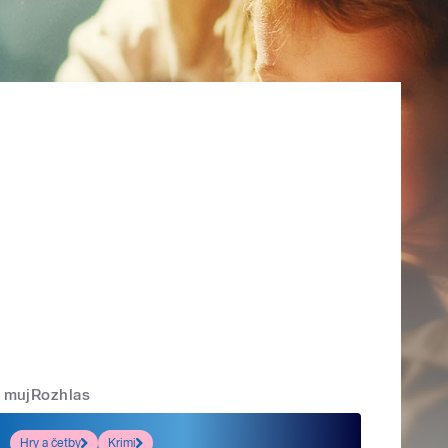
mujRozhlas
Hry a četby
Krimi