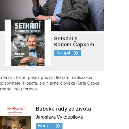
Setkání s
Karlem Čapkem
Koupit
Literární fikce, pokus přiblížit literární nadsázkou
spisovatele, filozofa, ale hlavně člověka Karla Čapka
trochu jinou formou.
Babské rady ze života
Jaroslava Vykoupilová
Koupit