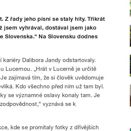
 Z řady jeho písní se staly hity. Třikrát
yž jsem vyhrával, dostával jsem jako
 ze Slovenska.“ Na Slovensku dodnes
 kariéry Dalibora Jandy odstartovaly.
 Lucernou. „Hrát v Lucerně je určitě
 Je zajímavá tím, že si člověk uvědomuje
evlíká. Kdo všechno před ním už tam byl.
ycky se významné oslavy konaly tam. Je
í zodpovědnost,“ vyznává se k
e, kde se promítaly fotky z dřívějších