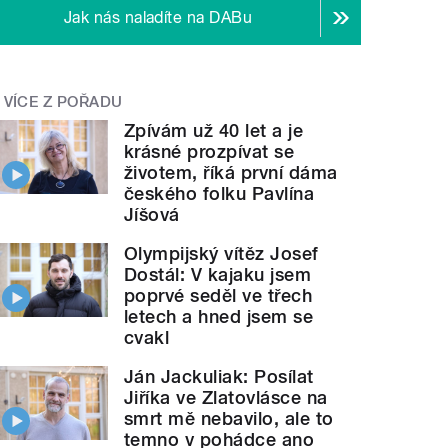
Jak nás naladíte na DABu
VÍCE Z POŘADU
Zpívám už 40 let a je
krásné prozpívat se
životem, říká první dáma
českého folku Pavlína
Jíšová
Olympijský vítěz Josef
Dostál: V kajaku jsem
poprvé seděl ve třech
letech a hned jsem se
cvakl
Ján Jackuliak: Posílat
Jiříka ve Zlatovlásce na
smrt mě nebavilo, ale to
temno v pohádce ano