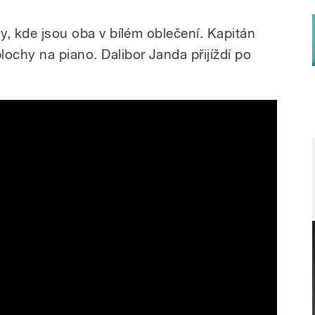
dy, kde jsou oba v bílém oblečení. Kapitán
ochy na piano. Dalibor Janda přijíždí po
E DOMŮ A BUDEME NĚKOHO
NDA (official video)