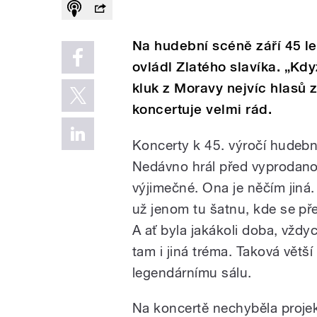
Na hudební scéně září 45 let.
ovládl Zlatého slavíka. „Kd
kluk z Moravy nejvíc hlasů
koncertuje velmi rád.
Koncerty k 45. výročí hudební
Nedávno hrál před vyprodanou
výjimečné. Ona je něčím jiná.
už jenom tu šatnu, kde se př
A ať byla jakákoli doba, vžd
tam i jiná tréma. Taková větš
legendárnímu sálu.
Na koncertě nechyběla projekc