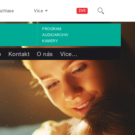
ozhlase
Více
ŽIVĚ
PROGRAM
AUDIOARCHIV
KAMERY
e
Kontakt
O nás
Více
…