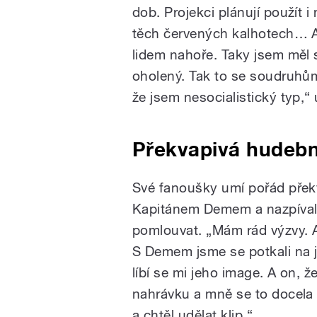
dob. Projekci plánují použít 
těch červených kalhotech… Asi
lidem nahoře. Taky jsem měl s
oholený. Tak to se soudruhům
že jsem nesocialistický typ,“
Překvapivá hudebn
Své fanoušky umí pořád překva
Kapitánem Demem a nazpíva
pomlouvat. „Mám rád výzvy. A 
S Demem jsme se potkali na je
líbí se mi jeho image. A on, ž
nahrávku a mně se to docela lí
a chtěl udělat klip.“