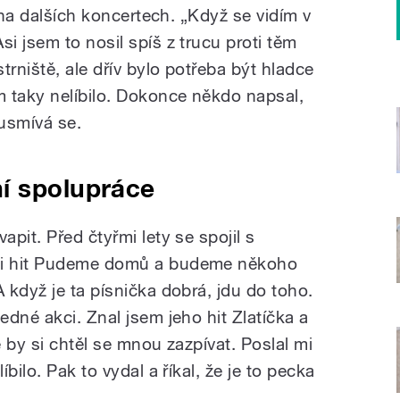
i na dalších koncertech. „Když se vidím v
 jsem to nosil spíš z trucu proti těm
trniště, ale dřív bylo potřeba být hladce
 taky nelíbilo. Dokonce někdo napsal,
 usmívá se.
í spolupráce
pit. Před čtyřmi lety se spojil s
li hit Pudeme domů a budeme někoho
když je ta písnička dobrá, jdu do toho.
dné akci. Znal jsem jeho hit Zlatíčka a
e by si chtěl se mnou zazpívat. Poslal mi
bilo. Pak to vydal a říkal, že je to pecka