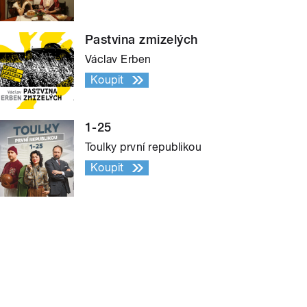
Pastvina zmizelých
Václav Erben
Koupit
1-25
Toulky první republikou
Koupit