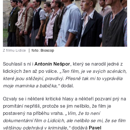
Z filmu Lidice
|
foto:
Bioscop
Souhlasil s ní i
Antonín Nešpor
, který se narodil jedné z
lidických žen až po válce.
„Ten film, je ve svých scénách,
které jsou stěžejní, pravdivý. Přesně tak mi to vyprávěla
moje maminka a babička,“
dodal.
Ozvaly se i některé kritické hlasy a někteří pozvaní prý na
promítání nepřišli, protože se jim nelíbilo, že film je
postavený na příběhu vraha.
„Vím, že to není
dokumentární film o Lidicích, ale nelíbilo se mi, že se film
většinou odehrává v kriminále,“
dodává
Pavel