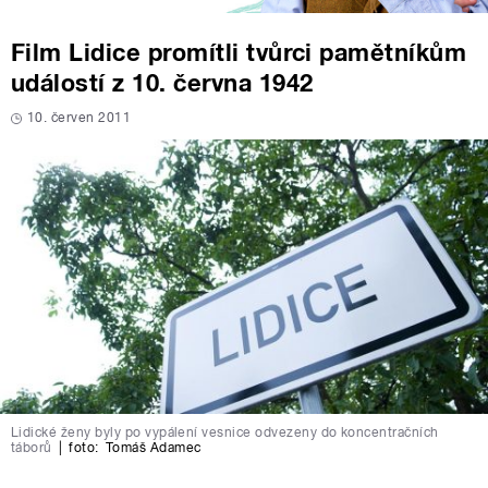
Film Lidice promítli tvůrci pamětníkům
událostí z 10. června 1942
10. červen 2011
Lidické ženy byly po vypálení vesnice odvezeny do koncentračních
táborů
|
foto:
Tomáš Adamec