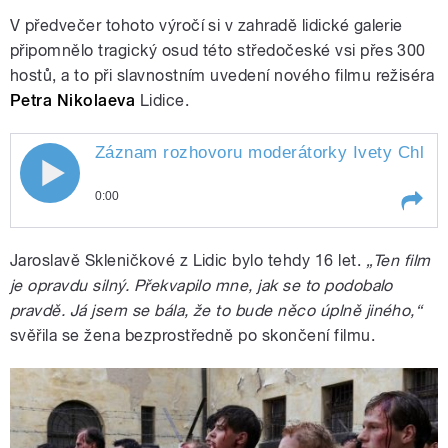
V předvečer tohoto výročí si v zahradě lidické galerie
připomnělo tragický osud této středočeské vsi přes 300
hostů, a to při slavnostním uvedení nového filmu režiséra
Petra Nikolaeva
Lidice.
Záznam rozhovoru moderátorky Ivety Chlums
0:00
Play /
Lidice
Záznam rozhovoru moderátorky Ivety
Jaroslavě Skleničkové z Lidic bylo tehdy 16 let.
„Ten film
Chlumské a režiséra Petra Nikolaeva
o filmu
je opravdu silný. Překvapilo mne, jak se to podobalo
pravdě. Já jsem se bála, že to bude něco úplně jiného,“
svěřila se žena bezprostředně po skončení filmu.
pause