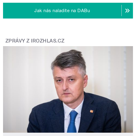
Jak nás naladíte na DABu
ZPRÁVY Z IROZHLAS.CZ