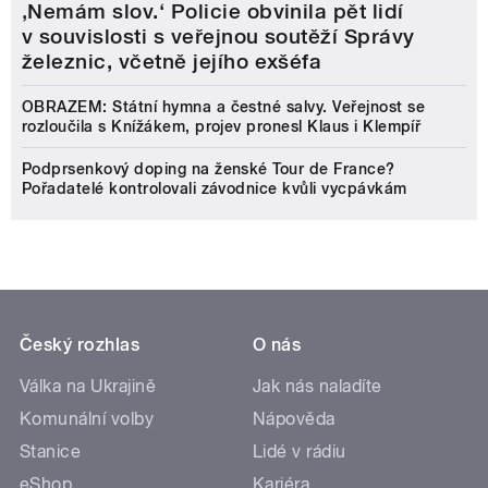
‚Nemám slov.‘ Policie obvinila pět lidí
v souvislosti s veřejnou soutěží Správy
železnic, včetně jejího exšéfa
OBRAZEM: Státní hymna a čestné salvy. Veřejnost se
rozloučila s Knížákem, projev pronesl Klaus i Klempíř
Podprsenkový doping na ženské Tour de France?
Pořadatelé kontrolovali závodnice kvůli vycpávkám
Český rozhlas
O nás
Válka na Ukrajině
Jak nás naladíte
Komunální volby
Nápověda
Stanice
Lidé v rádiu
eShop
Kariéra