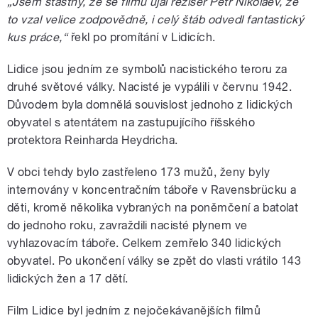
„Jsem šťastný, že se filmu ujal režisér Petr Nikolaev, že
to vzal velice zodpovědně, i celý štáb odvedl fantastický
kus práce,“
řekl po promítání v Lidicích.
Lidice jsou jedním ze symbolů nacistického teroru za
druhé světové války. Nacisté je vypálili v červnu 1942.
Důvodem byla domnělá souvislost jednoho z lidických
obyvatel s atentátem na zastupujícího říšského
protektora Reinharda Heydricha.
V obci tehdy bylo zastřeleno 173 mužů, ženy byly
internovány v koncentračním táboře v Ravensbrücku a
děti, kromě několika vybraných na poněmčení a batolat
do jednoho roku, zavraždili nacisté plynem ve
vyhlazovacím táboře. Celkem zemřelo 340 lidických
obyvatel. Po ukončení války se zpět do vlasti vrátilo 143
lidických žen a 17 dětí.
Film Lidice byl jedním z nejočekávanějších filmů