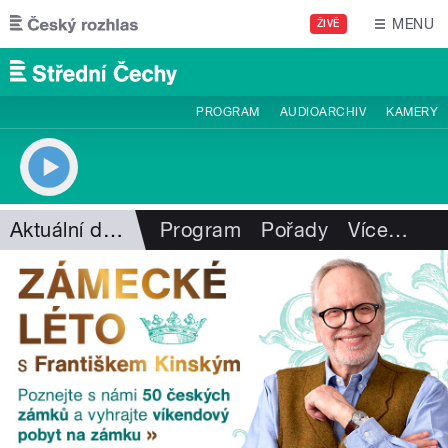
Přejít k hlavnímu obsahu
MENU
ŽIVĚ
PROGRAM
AUDIOARCHIV
KAMERY
Aktuální dění
Program
Pořady
Více
…