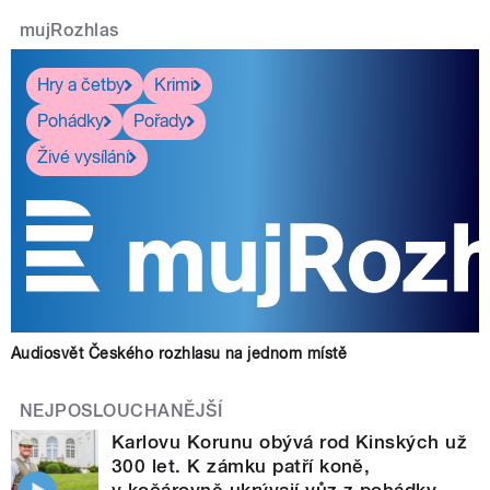
mujRozhlas
Hry a četby
Krimi
Pohádky
Pořady
Živé vysílání
Audiosvět Českého rozhlasu na jednom místě
NEJPOSLOUCHANĚJŠÍ
Karlovu Korunu obývá rod Kinských už
300 let. K zámku patří koně,
v kočárovně ukrývají vůz z pohádky