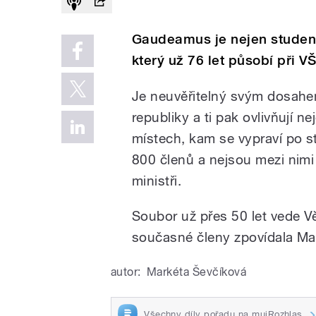
Gaudeamus je nejen studen
který už 76 let působí při V
Je neuvěřitelný svým dosahem:
republiky a ti pak ovlivňují ne
místech, kam se vypraví po 
800 členů a nejsou mezi nimi 
ministři.
Soubor už přes 50 let vede Věr
současné členy zpovídala Ma
autor:
Markéta Ševčíková
Všechny díly pořadu na mujRozhlas