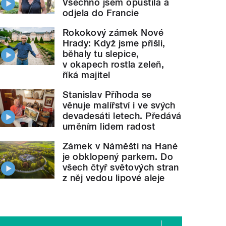
Všechno jsem opustila a
odjela do Francie
Rokokový zámek Nové
Hrady: Když jsme přišli,
běhaly tu slepice,
v okapech rostla zeleň,
říká majitel
Stanislav Příhoda se
věnuje malířství i ve svých
devadesáti letech. Předává
uměním lidem radost
Zámek v Náměšti na Hané
je obklopený parkem. Do
všech čtyř světových stran
z něj vedou lipové aleje