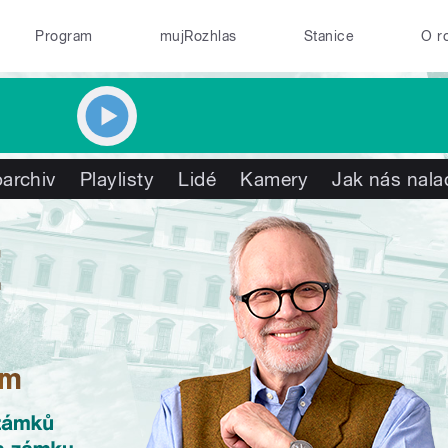
Program
mujRozhlas
Stanice
O r
archiv
Playlisty
Lidé
Kamery
Jak nás nala