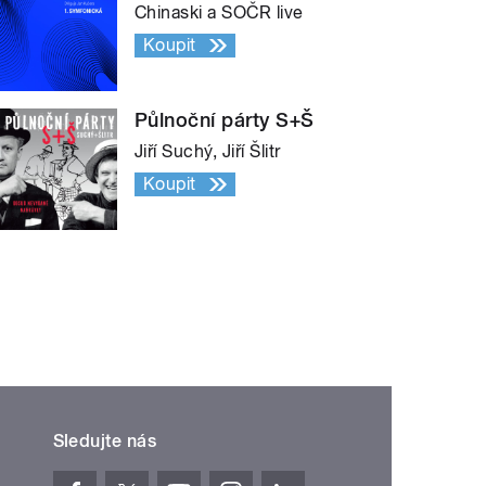
Chinaski a SOČR live
Koupit
Půlnoční párty S+Š
Jiří Suchý, Jiří Šlitr
Koupit
Sledujte nás