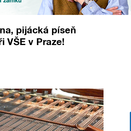
a, pijácká píseň
ři VŠE v Praze!