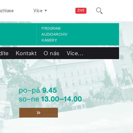
ozhlase
Více
ŽIVĚ
PROGRAM
AUDIOARCHIV
KAMERY
díte
Kontakt
O nás
Více
…