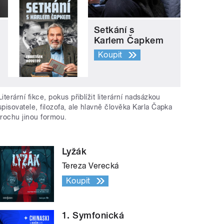
Setkání s
Karlem Čapkem
Koupit
Literární fikce, pokus přiblížit literární nadsázkou
spisovatele, filozofa, ale hlavně člověka Karla Čapka
trochu jinou formou.
Lyžák
Tereza Verecká
Koupit
1. Symfonická