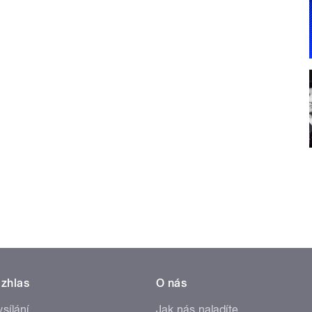
zhlas
O nás
ysílání
Jak nás naladíte