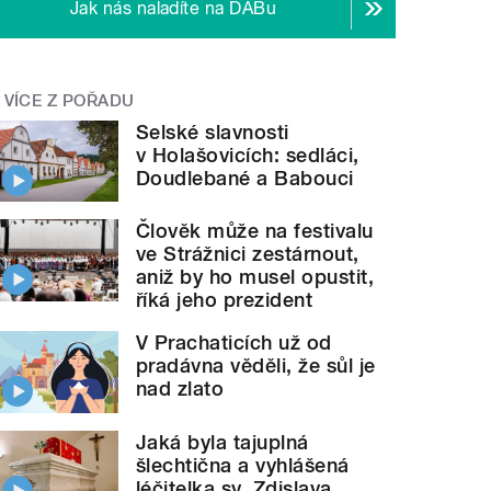
Jak nás naladíte na DABu
VÍCE Z POŘADU
Selské slavnosti
v Holašovicích: sedláci,
Doudlebané a Babouci
Člověk může na festivalu
ve Strážnici zestárnout,
aniž by ho musel opustit,
říká jeho prezident
V Prachaticích už od
pradávna věděli, že sůl je
nad zlato
Jaká byla tajuplná
šlechtična a vyhlášená
léčitelka sv. Zdislava