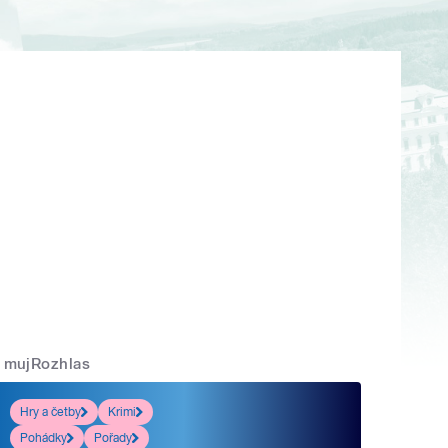
mujRozhlas
Hry a četby
Krimi
Pohádky
Pořady