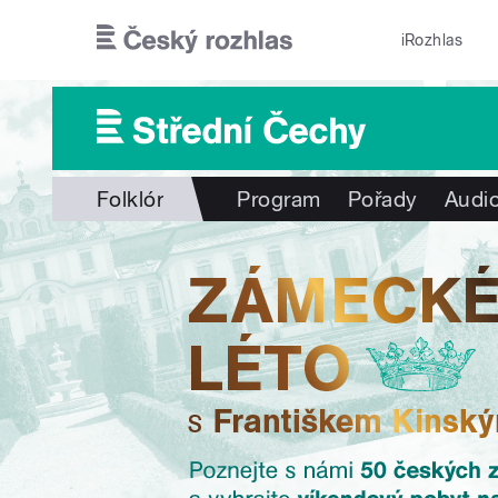
Přejít k hlavnímu obsahu
iRozhlas
Folklór
Program
Pořady
Audio