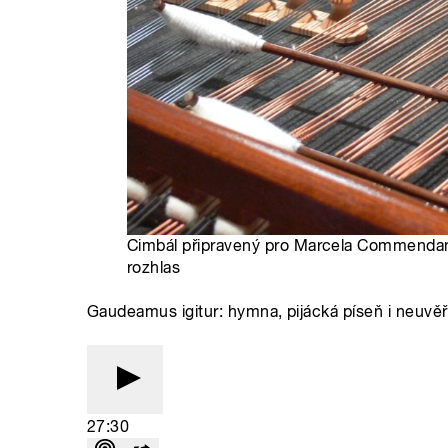
Cimbál připravený pro Marcela Commendan
rozhlas
Gaudeamus igitur: hymna, pijácká píseň i neuvěř
27:30