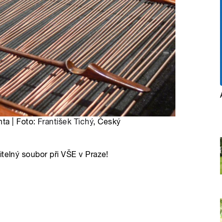
ta | Foto:
František Tichý
, Český
itelný soubor při VŠE v Praze!