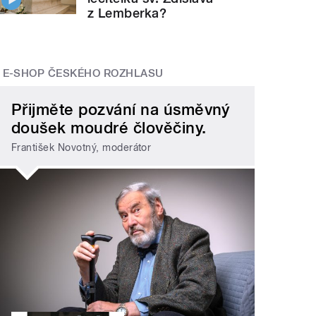
z Lemberka?
E-SHOP ČESKÉHO ROZHLASU
Přijměte pozvání na úsměvný
doušek moudré člověčiny.
František Novotný, moderátor