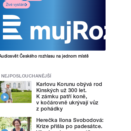
Živé vysílání
Audiosvět Českého rozhlasu na jednom místě
NEJPOSLOUCHANĚJŠÍ
Karlovu Korunu obývá rod
Kinských už 300 let.
K zámku patří koně,
v kočárovně ukrývají vůz
z pohádky
Herečka Ilona Svobodová:
Krize přišla po padesátce.