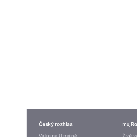
Český rozhlas
mujRo
Válka na Ukrajině
Živé v