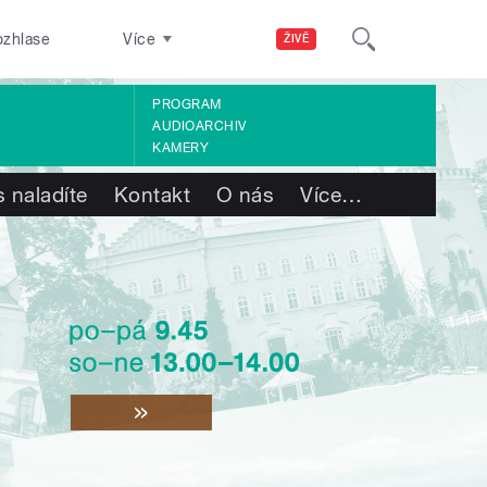
ozhlase
Více
ŽIVĚ
PROGRAM
AUDIOARCHIV
KAMERY
 naladíte
Kontakt
O nás
Více
…