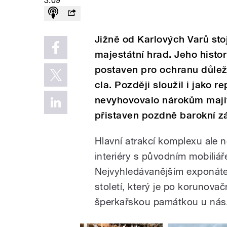
3:09
Jižně od Karlových Varů st
majestátní hrad. Jeho histor
postaven pro ochranu důlež
cla. Později sloužil i jako r
nevyhovovalo nárokům majite
přistaven pozdně barokní z
Hlavní atrakcí komplexu ale 
interiéry s původním mobiliář
Nejvyhledávanějším exponátem
století, který je po korunova
šperkařskou památkou u nás