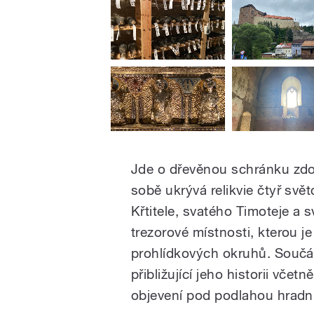
Jde o dřevěnou schránku zdo
sobě ukrývá relikvie čtyř sv
Křtitele, svatého Timoteje a 
trezorové místnosti, kterou j
prohlídkových okruhů. Součás
přibližující jeho historii včetn
objevení pod podlahou hradní