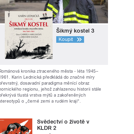
Šikmý kostel 3
Koupit
Románová kronika ztraceného města - léta 1945–
1961. Karin Lednická předkládá do značné míry
převratný, dosavadní paradigma měnící obraz
hornického regionu, jehož zahlazenou historii stále
překrývá tlustá vrstva mýtů a zakořeněných
stereotypů o „černé zemi a rudém kraji“.
Svědectví o životě v
KLDR 2