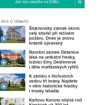
Jak nás naladíte na DABu
VÍCE O TÉMATU
Šluknovský zámek skoro
celý shořel při ničivém
požáru. Dnes je znovu
krásně opravený
Barokní zámek Dětenice
láká na unikátní fresky,
ložnici Emy Destinnové
i děla maltézských rytířů
K zámku v Hořovicích
vedou tři brány. Najdete
v něm historické hračky
i trosky letadla
Karlovu Korunu obývá rod
Kinských už 300 let.