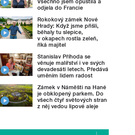
Všechno jsem opustila a
odjela do Francie
Rokokový zámek Nové
Hrady: Když jsme přišli,
běhaly tu slepice,
v okapech rostla zeleň,
říká majitel
Stanislav Příhoda se
věnuje malířství i ve svých
devadesáti letech. Předává
uměním lidem radost
Zámek v Náměšti na Hané
je obklopený parkem. Do
všech čtyř světových stran
z něj vedou lipové aleje