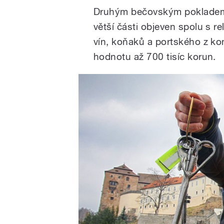
Druhým bečovským pokladem j
větší části objeven spolu s re
vín, koňaků a portského z kon
hodnotu až 700 tisíc korun.