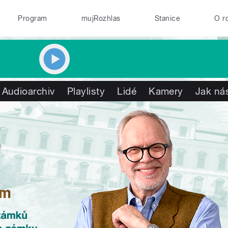
Program
mujRozhlas
Stanice
O r
Audioarchiv
Playlisty
Lidé
Kamery
Jak nás