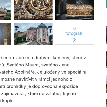
8
fotografií
benou zlatem a drahými kameny, která v
ětců. Svatého Maura, svatého Jana
svatého Apolináře. Je uložený ve speciální
e možné navštívit v rámci jednoho z
tí prohlídky je doprovodná expozice
ě zajímavostí, které se vztahují k jeho
 kaple.