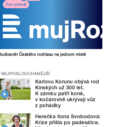
Živé vysílání
Audiosvět Českého rozhlasu na jednom místě
NEJPOSLOUCHANĚJŠÍ
Karlovu Korunu obývá rod
Kinských už 300 let.
K zámku patří koně,
v kočárovně ukrývají vůz
z pohádky
Herečka Ilona Svobodová:
Krize přišla po padesátce.