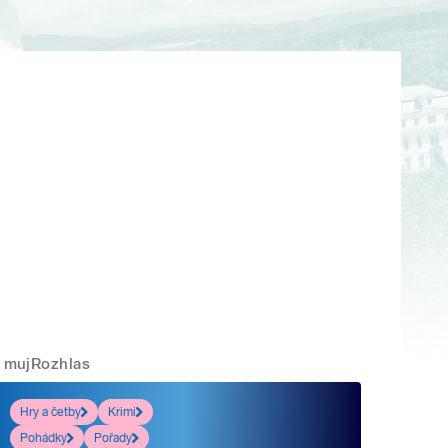
mujRozhlas
Hry a četby
Krimi
Pohádky
Pořady