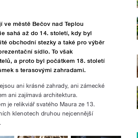
ojí ve městě Bečov nad Teplou
ie sahá až do 14. století, kdy byl
ité obchodní stezky a také pro výběr
eprezentační sídlo. To však
lů, a proto byl počátkem 18. století
ámek s terasovými zahradami.
nejsou ani krásné zahrady, ani zámecké
em ani zajímavá architektura.
 je relikviář svatého Maura ze 13.
čních klenotech druhou nejcennější
.