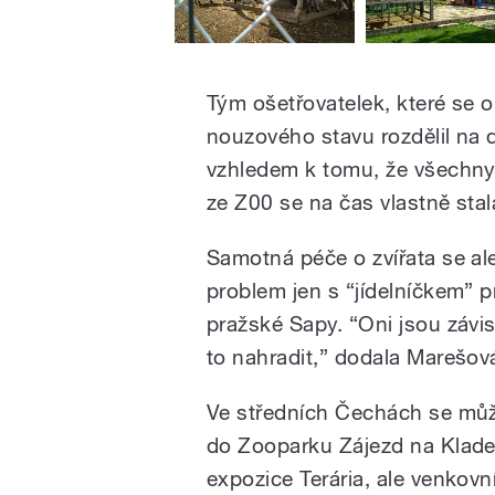
Tým ošetřovatelek, které se o 
nouzového stavu rozdělil na 
vzhledem k tomu, že všechny 
ze Z00 se na čas vlastně stal
Samotná péče o zvířata se al
problem jen s “jídelníčkem” 
pražské Sapy. “Oni jsou závis
to nahradit,” dodala Marešov
Ve středních Čechách se mů
do Zooparku Zájezd na Kladen
expozice Terária, ale venkovní