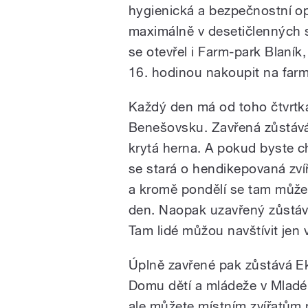
hygienická a bezpečnostní opa
maximálně v desetičlenných 
se otevřel i Farm-park Blaník
16. hodinou nakoupit na farm
Každý den má od toho čtvrtk
Benešovsku. Zavřená zůstává j
krytá herna. A pokud byste ch
se stará o hendikepovaná zvíř
a kromě pondělí se tam můžet
den. Naopak uzavřený zůstáv
Tam lidé můžou navštívit jen 
Úplně zavřené pak zůstává Ek
Domu dětí a mládeže v Mladé
ale můžete místním zvířatům 