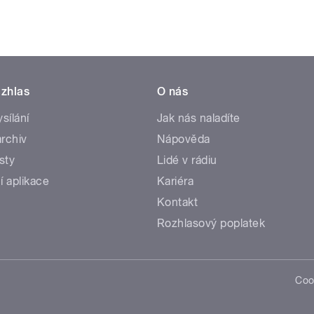
zhlas
O nás
ysílání
Jak nás naladíte
rchiv
Nápověda
sty
Lidé v rádiu
í aplikace
Kariéra
Kontakt
Rozhlasový poplatek
Coo