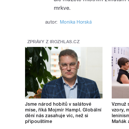
mrkve.
autor:
Monika Horská
ZPRÁVY Z IROZHLAS.CZ
Jsme národ hobitů v salátové
Vzmuž s
míse, říká Mojmír Hampl. Globální
vzory, 
dění nás zasahuje víc, než si
leninis
připouštíme
Maňák 