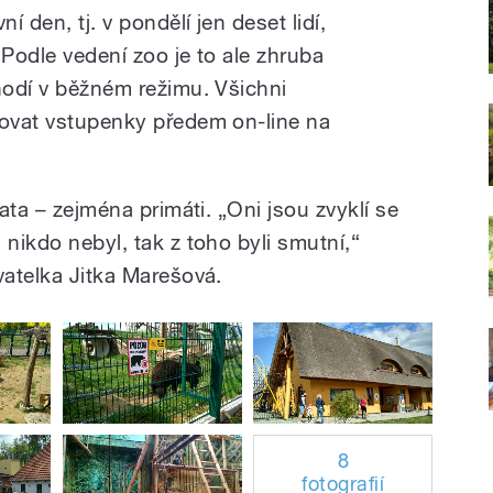
 den, tj. v pondělí jen deset lidí,
 Podle vedení zoo je to ale zhruba
hodí v běžném režimu. Všichni
povat vstupenky předem on-line na
řata – zejména primáti. „Oni jsou zvyklí se
 nikdo nebyl, tak z toho byli smutní,“
ovatelka Jitka Marešová.
8
fotografií