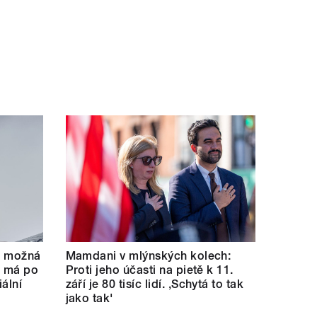
se možná
Mamdani v mlýnských kolech:
e má po
Proti jeho účasti na pietě k 11.
ální
září je 80 tisíc lidí. ‚Schytá to tak
jako tak'