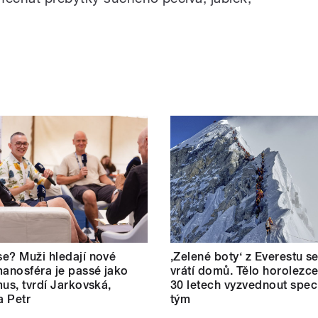
e? Muži hledají nové
‚Zelené boty‘ z Everestu 
manosféra je passé jako
vrátí domů. Tělo horolezc
mus, tvrdí Jarkovská,
30 letech vyzvednout speci
a Petr
tým