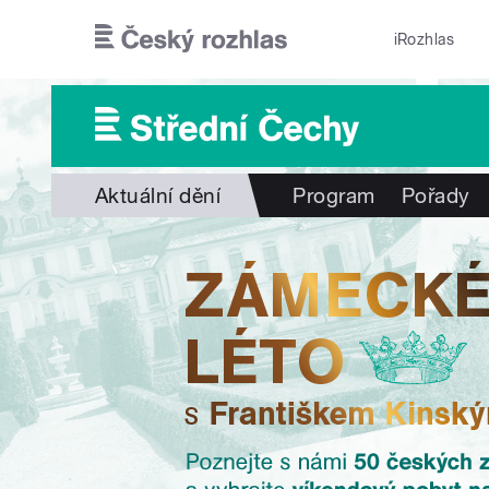
Přejít k hlavnímu obsahu
iRozhlas
Aktuální dění
Program
Pořady