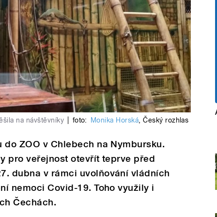
ěšila na návštěvníky
|
foto:
Monika Horská
,
Český rozhlas
otu do ZOO v Chlebech na Nymbursku.
 pro veřejnost otevřít teprve před
7. dubna v rámci uvolňování vládních
ení nemoci Covid-19. Toho využily i
ích Čechách.