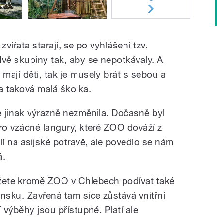
zvířata starají, se po vyhlášení tzv.
dvě skupiny tak, aby se nepotkávaly. A
mají děti, tak je musely brát s sebou a
a taková malá školka.
e jinak výrazně nezměnila. Dočasně byl
pro vzácné langury, které ZOO dováží z
lí na asijské potravě, ale povedlo se nám
á.
žete kromě ZOO v Chlebech podívat také
sku. Zavřená tam sice zůstává vnitřní
 výběhy jsou přístupné. Platí ale