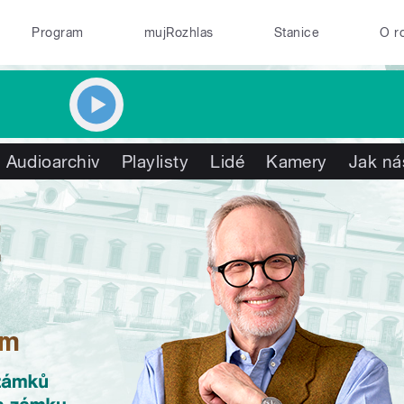
Program
mujRozhlas
Stanice
O r
Audioarchiv
Playlisty
Lidé
Kamery
Jak ná