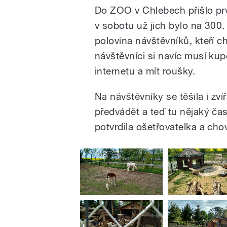
Do ZOO v Chlebech přišlo první
v sobotu už jich bylo na 300.
polovina návštěvníků, kteří c
návštěvníci si navíc musí ku
internetu a mít roušky.
Na návštěvníky se těšila i zví
předvádět a teď tu nějaký čas
potvrdila ošetřovatelka a ch