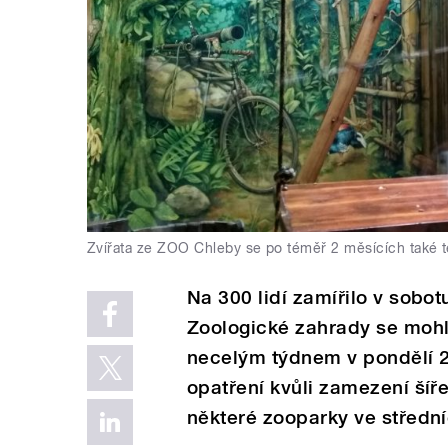
Zvířata ze ZOO Chleby se po téměř 2 měsících také t
Na 300 lidí zamířilo v sob
Zoologické zahrady se mohly
necelým týdnem v pondělí 2
opatření kvůli zamezení šíř
některé zooparky ve středn