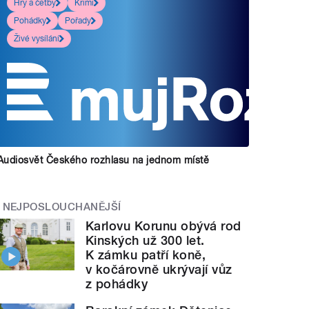
Hry a četby
Krimi
Pohádky
Pořady
Živé vysílání
Audiosvět Českého rozhlasu na jednom místě
NEJPOSLOUCHANĚJŠÍ
Karlovu Korunu obývá rod
Kinských už 300 let.
K zámku patří koně,
v kočárovně ukrývají vůz
z pohádky