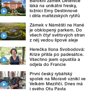
Barokní zámek Dětenice
láká na unikátní fresky,
ložnici Emy Destinnové
i děla maltézských rytířů
Zámek v Náměšti na Hané
je obklopený parkem. Do
všech čtyř světových stran
z něj vedou lipové aleje
Herečka Ilona Svobodová:
Krize přišla po padesátce.
Všechno jsem opustila a
odjela do Francie
První český rybářský
spolek na Moravě vznikl ve
Velkém Meziříčí. Dnes má
i svého Otu Pavla