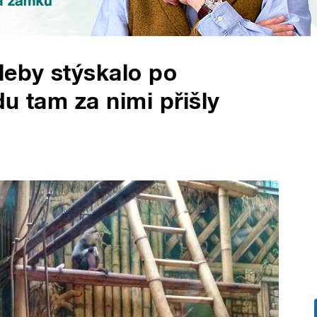
leby stýskalo po
u tam za nimi přišly