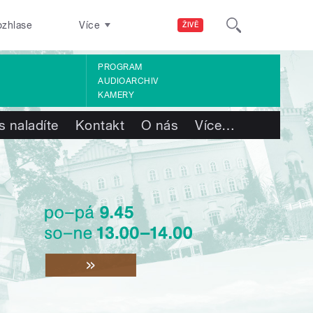
ozhlase
Více
ŽIVĚ
PROGRAM
AUDIOARCHIV
KAMERY
s naladíte
Kontakt
O nás
Více
…