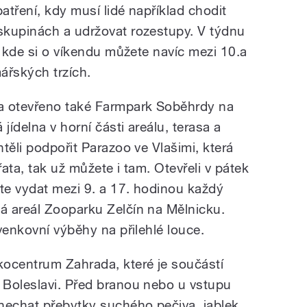
tření, kdy musí lidé například chodit
skupinách a udržovat rozestupy. V týdnu
, kde si o víkendu můžete navíc mezi 10.a
ářských trzích.
a otevřeno také Farmpark Soběhrdy na
ídelna v horní části areálu, terasa a
těli podpořit Parazoo ve Vlašimi, která
ata, tak už můžete i tam. Otevřeli v pátek
e vydat mezi 9. a 17. hodinou každý
á areál Zooparku Zelčín na Mělnicku.
venkovní výběhy na přilehlé louce.
ocentrum Zahrada, které je součástí
 Boleslavi. Před branou nebo u vstupu
nechat přebytky suchého pečiva, jablek,