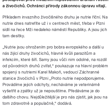
a živočichů. Ochránci přírody zákonnou úpravu vítají.
Příkladem invazního živočišného druhu je nutrie říční. Na
nutrie dnes natrefíte už i v centrech měst, třeba v Plzni
sídlí na řece Mži nedaleko náměstí Republiky. A jsou jich
tam desítky.
„Nutrie jsou ohrožením pro bobra evropského a další u
nás žijící druhy živočichů, hlavně kvůli parazitům a
infekcím, které šíří. Samy jsou vůči nim odolné, na rozdíl
od původních druhů zvířat,“ poukazuje na hlavní problém
spojený s nutriemi Karel Makoň, vedoucí Záchranné
stanice živočichů v Plzni „Proto nutrie nepodporujeme.
Provádíme jejich odchyty, necháváme je veterinárně
vyšetřit a zpátky už je nepouštíme. Předáváme je do
dalšího chovu. Nejdůležitější je pro nás zjistit, jak jsou na
tom zdravotně a populačně,“ dodává.