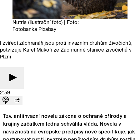
Nutrie (ilustrační foto) | Foto:
Fotobanka Pixabay
I zvířecí záchranáři jsou proti invazním druhům živočichů,
potvrzuje Karel Makoň ze Záchranné stanice živočichů v
Plzni
2:59
Tzv. antiinvazní novelu zákona o ochraně přírody a
krajiny začátkem ledna schválila vláda. Novela v
návaznosti na evropské předpisy nově specifikuje, jak
postupovat proti invazním nepůvodním druhům rostlin