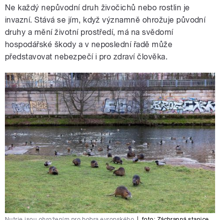
Ne každý nepůvodní druh živočichů nebo rostlin je
invazní. Stává se jím, když významně ohrožuje původní
druhy a mění životní prostředí, má na svědomí
hospodářské škody a v neposlední řadě může
představovat nebezpečí i pro zdraví člověka.
Nutrie jsou ohrožením pro bobra evropského
|
foto:
Záchranná stanice