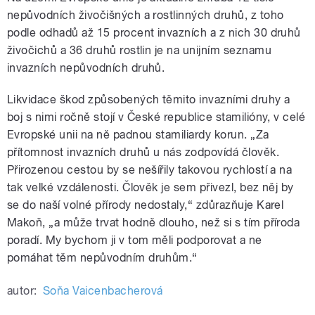
nepůvodních živočišných a rostlinných druhů, z toho
podle odhadů až 15 procent invazních a z nich 30 druhů
živočichů a 36 druhů rostlin je na unijním seznamu
invazních nepůvodních druhů.
Likvidace škod způsobených těmito invazními druhy a
boj s nimi ročně stojí v České republice stamilióny, v celé
Evropské unii na ně padnou stamiliardy korun. „Za
přítomnost invazních druhů u nás zodpovídá člověk.
Přirozenou cestou by se nešířily takovou rychlostí a na
tak velké vzdálenosti. Člověk je sem přivezl, bez něj by
se do naší volné přírody nedostaly,“ zdůrazňuje Karel
Makoň, „a může trvat hodně dlouho, než si s tím příroda
poradí. My bychom ji v tom měli podporovat a ne
pomáhat těm nepůvodním druhům.“
autor:
Soňa Vaicenbacherová