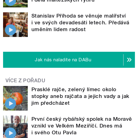
Stanislav Příhoda se věnuje malířství
i ve svých devadesáti letech. Předává
uměním lidem radost
Jak nás naladíte na DABu
VÍCE Z POŘADU
Prasklé rajče, zelený límec okolo
stopky aneb rajčata a jejich vady a jak
jim předcházet
První český rybářský spolek na Moravě
vznikl ve Velkém Meziříčí. Dnes má
i svého Otu Pavla