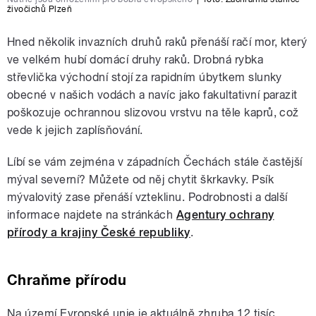
živočichů Plzeň
Hned několik invazních druhů raků přenáší račí mor, který
ve velkém hubí domácí druhy raků. Drobná rybka
střevlička východní stojí za rapidním úbytkem slunky
obecné v našich vodách a navíc jako fakultativní parazit
poškozuje ochrannou slizovou vrstvu na těle kaprů, což
vede k jejich zaplísňování.
Líbí se vám zejména v západních Čechách stále častější
mýval severní? Můžete od něj chytit škrkavky. Psík
mývalovitý zase přenáší vzteklinu. Podrobnosti a další
informace najdete na stránkách
Agentury ochrany
přírody a krajiny České republiky
.
Chraňme přírodu
Na území Evropské unie je aktuálně zhruba 12 tisíc