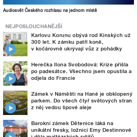
Audiosvět Českého rozhlasu na jednom místě
NEJPOSLOUCHANĚJŠÍ
Karlovu Korunu obývá rod Kinských už
300 let. K zámku patří koně,
v kočárovně ukrývají vůz z pohádky
Herečka Ilona Svobodová: Krize přišla
po padesátce. Všechno jsem opustila a
odjela do Francie
Zámek v Náměšti na Hané je obklopený
parkem. Do všech čtyř světových stran
z něj vedou lipové aleje
Barokní zámek Dětenice láká na
unikátní fresky, ložnici Emy Destinnové
i děla maltézských rytířů