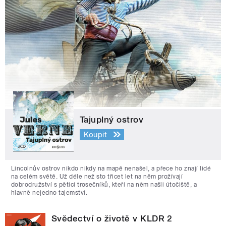
Tajuplný ostrov
Koupit
Lincolnův ostrov nikdo nikdy na mapě nenašel, a přece ho znají lidé
na celém světě. Už déle než sto třicet let na něm prožívají
dobrodružství s pěticí trosečníků, kteří na něm našli útočiště, a
hlavně nejedno tajemství.
Svědectví o životě v KLDR 2