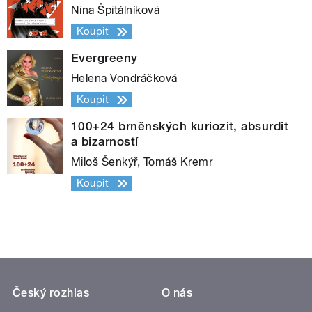
Nina Špitálníková
Koupit
Evergreeny
Helena Vondráčková
Koupit
100+24 brněnských kuriozit, absurdit
a bizarností
Miloš Šenkýř, Tomáš Kremr
Koupit
Český rozhlas
O nás