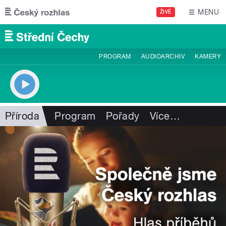
Přejít k hlavnímu obsahu
MENU
ŽIVĚ
PROGRAM
AUDIOARCHIV
KAMERY
Příroda
Program
Pořady
Více
…