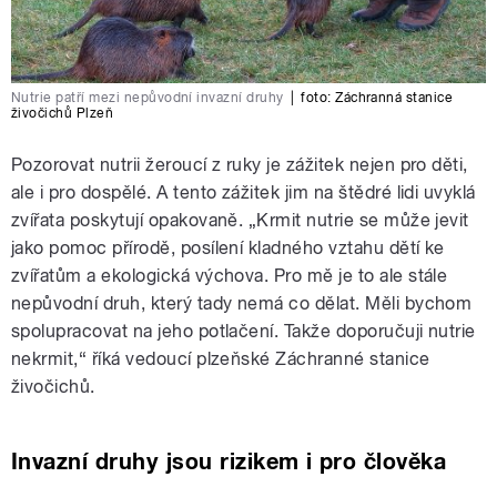
Nutrie patří mezi nepůvodní invazní druhy
|
foto:
Záchranná stanice
živočichů Plzeň
Pozorovat nutrii žeroucí z ruky je zážitek nejen pro děti,
ale i pro dospělé. A tento zážitek jim na štědré lidi uvyklá
zvířata poskytují opakovaně. „Krmit nutrie se může jevit
jako pomoc přírodě, posílení kladného vztahu dětí ke
zvířatům a ekologická výchova. Pro mě je to ale stále
nepůvodní druh, který tady nemá co dělat. Měli bychom
spolupracovat na jeho potlačení. Takže doporučuji nutrie
nekrmit,“ říká vedoucí plzeňské Záchranné stanice
živočichů.
Invazní druhy jsou rizikem i pro člověka