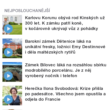
NEJPOSLOUCHANĚJŠÍ
Karlovu Korunu obývá rod Kinských už
300 let. K zámku patří koně,
v kočárovně ukrývají vůz z pohádky
Barokní zámek Dětenice láká na
unikátní fresky, ložnici Emy Destinnové
i děla maltézských rytířů
Zámek Bílovec láká na rozsáhlou sbírku
modrobílého porcelánu. Je z něj
vyrobený nočník i telefon
Herečka Ilona Svobodová: Krize přišla
po padesátce. Všechno jsem opustila a
odjela do Francie