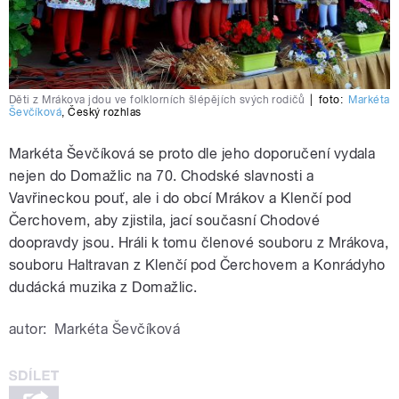
Děti z Mrákova jdou ve folklorních šlépějích svých rodičů
|
foto:
Markéta
Ševčíková
,
Český rozhlas
Markéta Ševčíková se proto dle jeho doporučení vydala
nejen do Domažlic na 70. Chodské slavnosti a
Vavřineckou pouť, ale i do obcí Mrákov a Klenčí pod
Čerchovem, aby zjistila, jací současní Chodové
doopravdy jsou. Hráli k tomu členové souboru z Mrákova,
souboru Haltravan z Klenčí pod Čerchovem a Konrádyho
dudácká muzika z Domažlic.
autor:
Markéta Ševčíková