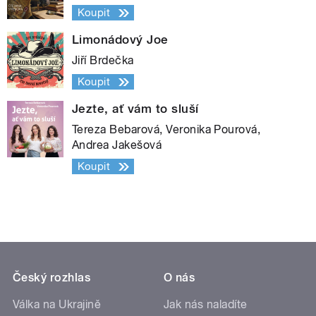
Koupit
Limonádový Joe
Jiří Brdečka
Koupit
Jezte, ať vám to sluší
Tereza Bebarová, Veronika Pourová,
Andrea Jakešová
Koupit
Český rozhlas
O nás
Válka na Ukrajině
Jak nás naladíte