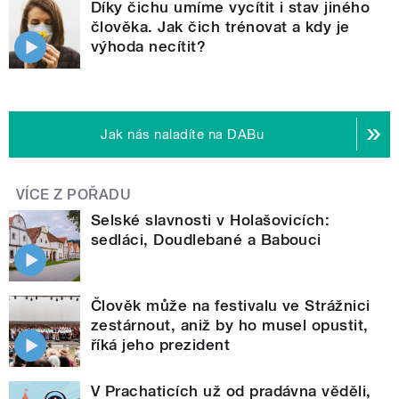
Díky čichu umíme vycítit i stav jiného
člověka. Jak čich trénovat a kdy je
výhoda necítit?
Jak nás naladíte na DABu
VÍCE Z POŘADU
Selské slavnosti v Holašovicích:
sedláci, Doudlebané a Babouci
Člověk může na festivalu ve Strážnici
zestárnout, aniž by ho musel opustit,
říká jeho prezident
V Prachaticích už od pradávna věděli,