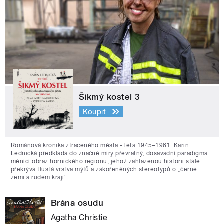
Šikmý kostel 3
Koupit
Románová kronika ztraceného města - léta 1945–1961. Karin
Lednická předkládá do značné míry převratný, dosavadní paradigma
měnící obraz hornického regionu, jehož zahlazenou historii stále
překrývá tlustá vrstva mýtů a zakořeněných stereotypů o „černé
zemi a rudém kraji“.
Brána osudu
Agatha Christie