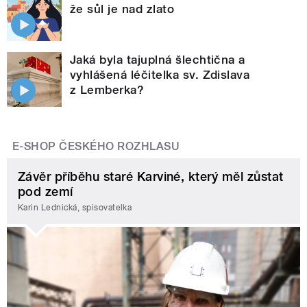
že sůl je nad zlato
Jaká byla tajuplná šlechtična a
vyhlášená léčitelka sv. Zdislava
z Lemberka?
E-SHOP ČESKÉHO ROZHLASU
Závěr příběhu staré Karviné, který měl zůstat
pod zemí
Karin Lednická, spisovatelka