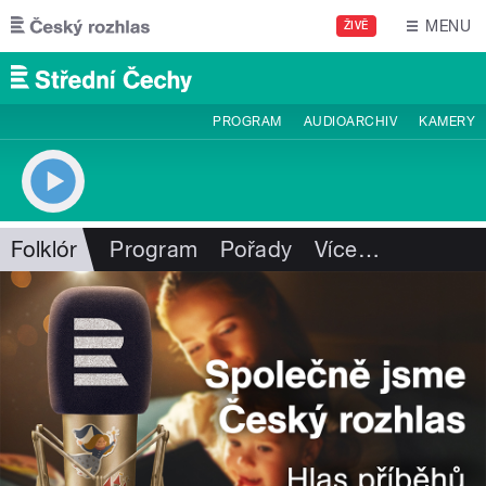
Přejít k hlavnímu obsahu
MENU
ŽIVĚ
PROGRAM
AUDIOARCHIV
KAMERY
Folklór
Program
Pořady
Více
…