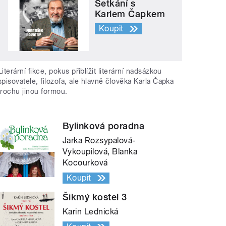
Setkání s
Karlem Čapkem
Koupit
Literární fikce, pokus přiblížit literární nadsázkou
spisovatele, filozofa, ale hlavně člověka Karla Čapka
trochu jinou formou.
Bylinková poradna
Jarka Rozsypalová-
Vykoupilová, Blanka
Kocourková
Koupit
Šikmý kostel 3
Karin Lednická