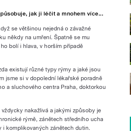
působuje, jak ji léčit a mnohem více...
dyž se většinou nejedná o závažné
ěku někdy na umření. Špatně se mu
ho bolí i hlava, v horším případě
da existují různé typy rýmy a jaké jsou
tom jsme si v dopolední lékařské poradně
ho a sluchového centra Praha, doktorkou
a vždycky nakažlivá a jakými způsoby je
o chronické rýmě, zánětech středního ucha
y i komplikovaných zánětech dutin.