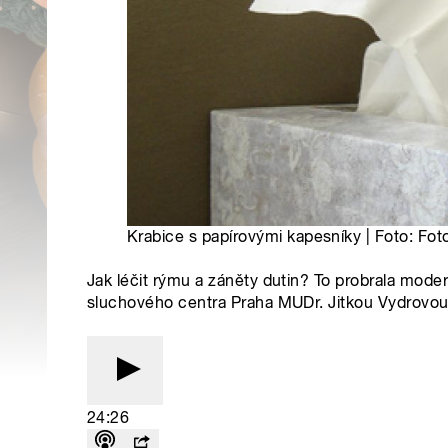
Krabice s papírovými kapesníky | Foto: Fo
Jak léčit rýmu a záněty dutin? To probrala mode
sluchového centra Praha MUDr. Jitkou Vydrovo
24:26