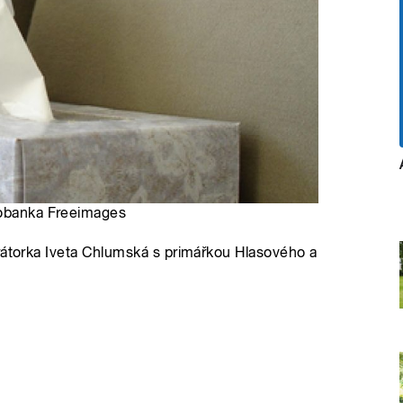
tobanka Freeimages
rátorka Iveta Chlumská s primářkou Hlasového a
u