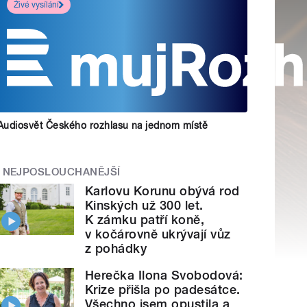
Živé vysílání
Audiosvět Českého rozhlasu na jednom místě
NEJPOSLOUCHANĚJŠÍ
Karlovu Korunu obývá rod
Kinských už 300 let.
K zámku patří koně,
v kočárovně ukrývají vůz
z pohádky
Herečka Ilona Svobodová:
Krize přišla po padesátce.
Všechno jsem opustila a