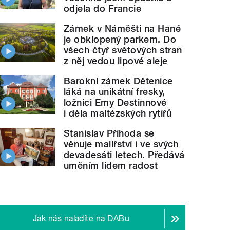
odjela do Francie
Zámek v Náměšti na Hané
je obklopený parkem. Do
všech čtyř světových stran
z něj vedou lipové aleje
Barokní zámek Dětenice
láká na unikátní fresky,
ložnici Emy Destinnové
i děla maltézských rytířů
Stanislav Příhoda se
věnuje malířství i ve svých
devadesáti letech. Předává
uměním lidem radost
Jak nás naladíte na DABu