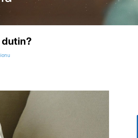
 dutin?
ionu