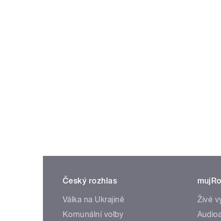
Český rozhlas
mujRo
Válka na Ukrajině
Živé v
Komunální volby
Audioa