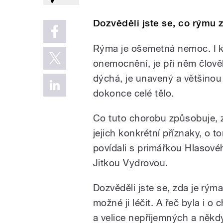
Dozvěděli jste se, co rýmu z
Rýma je ošemetná nemoc. I k
onemocnění, je při něm člov
dýchá, je unavený a většinou 
dokonce celé tělo.
Co tuto chorobu způsobuje, z
jejich konkrétní příznaky, o 
povídali s primářkou Hlasové
Jitkou Vydrovou.
Dozvěděli jste se, zda je rým
možné ji léčit. A řeč byla i 
a velice nepříjemných a někd