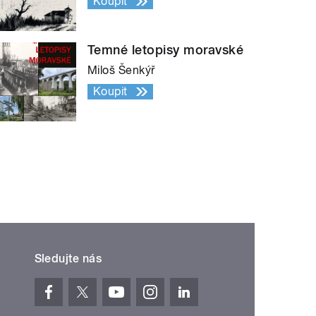
Koupit
Temné letopisy moravské
Miloš Šenkýř
Koupit
Sledujte nás