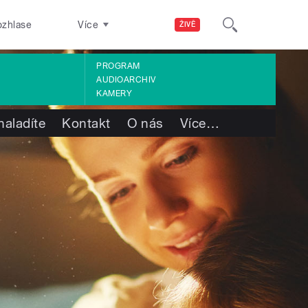
ozhlase
Více
ŽIVĚ
PROGRAM
AUDIOARCHIV
KAMERY
naladíte
Kontakt
O nás
Více
…