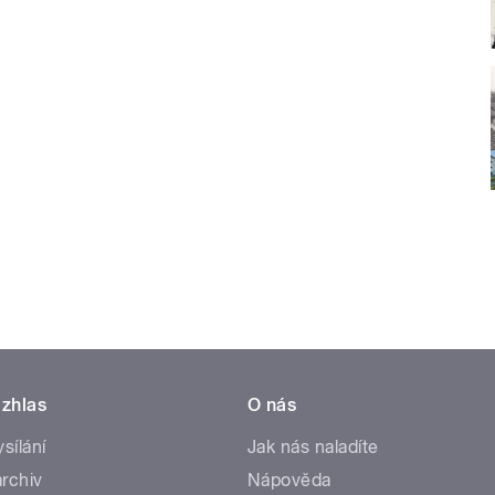
zhlas
O nás
ysílání
Jak nás naladíte
rchiv
Nápověda