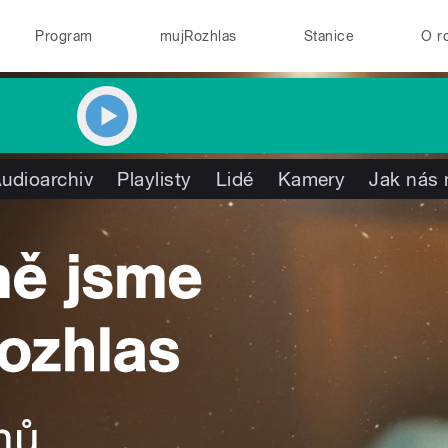
Program
mujRozhlas
Stanice
O r
udioarchiv
Playlisty
Lidé
Kamery
Jak nás 