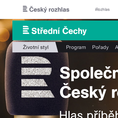
Přejít k hlavnímu obsahu
iRozhlas
Životní styl
Program
Pořady
A