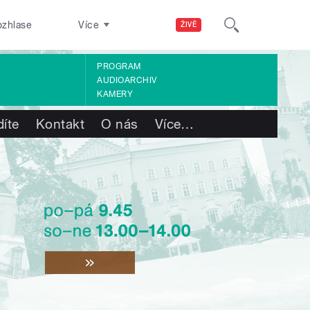
ozhlase
Více
ŽIVĚ
PROGRAM
AUDIOARCHIV
KAMERY
díte
Kontakt
O nás
Více
…