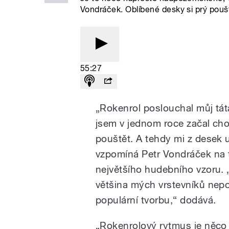
Vondráček. Oblíbené desky si prý poušt
55:27
„Rokenrol poslouchal můj tát
jsem v jednom roce začal cho
pouštět. A tehdy mi z desek u
vzpomíná Petr Vondráček na t
největšího hudebního vzoru. 
většina mých vrstevníků nep
populární tvorbu,“ dodává.
„Rokenrolový rytmus je něco