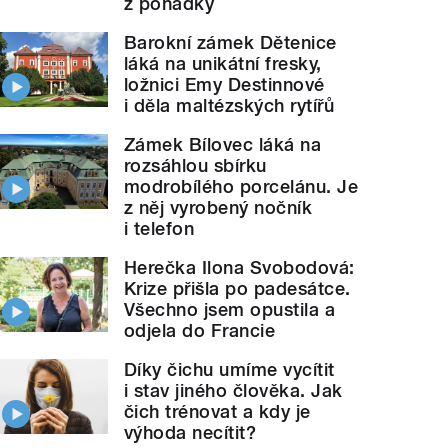
z pohádky
Barokní zámek Dětenice
láká na unikátní fresky,
ložnici Emy Destinnové
i děla maltézských rytířů
Zámek Bílovec láká na
rozsáhlou sbírku
modrobílého porcelánu. Je
z něj vyrobený nočník
i telefon
Herečka Ilona Svobodová:
Krize přišla po padesátce.
Všechno jsem opustila a
odjela do Francie
Díky čichu umíme vycítit
i stav jiného člověka. Jak
čich trénovat a kdy je
výhoda necítit?