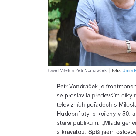
Pavel Vítek a Petr Vondráček
|
foto:
Jana 
Petr Vondráček je frontmane
se proslavila především díky
televizních pořadech s Milo
Hudební styl s kořeny v 50. a 
starší publikum. „Mladá gene
s kravatou. Spíš jsem oslovov