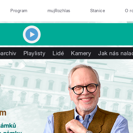
Program
mujRozhlas
Stanice
O r
archiv
Playlisty
Lidé
Kamery
Jak nás nala