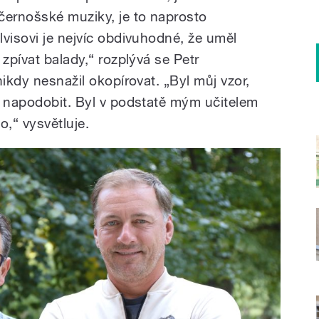
černošské muziky, je to naprosto
visovi je nejvíc obdivuhodné, že uměl
 zpívat balady,“ rozplývá se Petr
nikdy nesnažil okopírovat. „Byl můj vzor,
o napodobit. Byl v podstatě mým učitelem
o,“ vysvětluje.