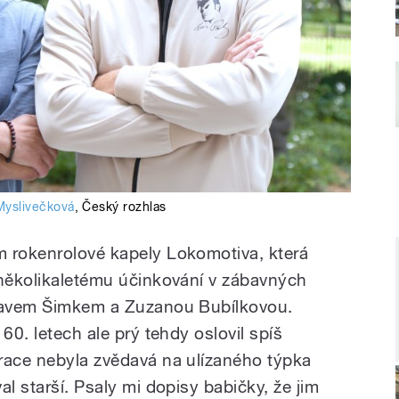
Myslivečková
,
Český rozhlas
m rokenrolové kapely Lokomotiva, která
 několikaletému účinkování v zábavných
slavem Šimkem a Zuzanou Bubílkovou.
60. letech ale prý tehdy oslovil spíš
race nebyla zvědavá na ulízaného týpka
al starší. Psaly mi dopisy babičky, že jim