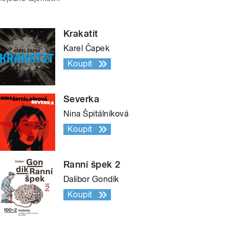
Krakatit
Karel Čapek
Koupit
Severka
Nina Špitálníková
Koupit
Ranní špek 2
Dalibor Gondík
Koupit