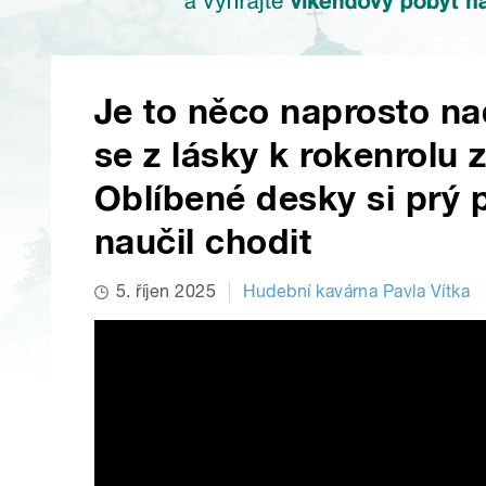
Je to něco naprosto n
se z lásky k rokenrolu
Oblíbené desky si prý p
naučil chodit
5. říjen 2025
Hudební kavárna Pavla Vítka