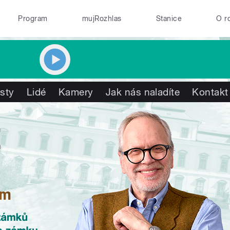
Program
mujRozhlas
Stanice
O r
isty
Lidé
Kamery
Jak nás naladíte
Kontakt