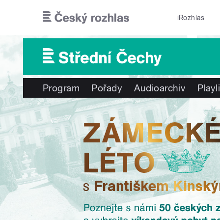
Přejít k hlavnímu obsahu
iRozhlas
Program
Pořady
Audioarchiv
Playl