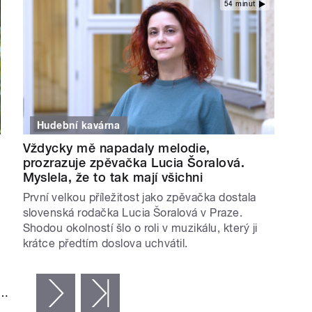
54 minut
Hudební kavárna
Vždycky mě napadaly melodie,
ě
prozrazuje zpěvačka Lucia Šoralová.
Myslela, že to tak mají všichni
První velkou příležitost jako zpěvačka dostala
slovenská rodačka Lucia Šoralová v Praze.
Shodou okolností šlo o roli v muzikálu, který ji
krátce předtím doslova uchvátil.
…
následující ›
poslední »