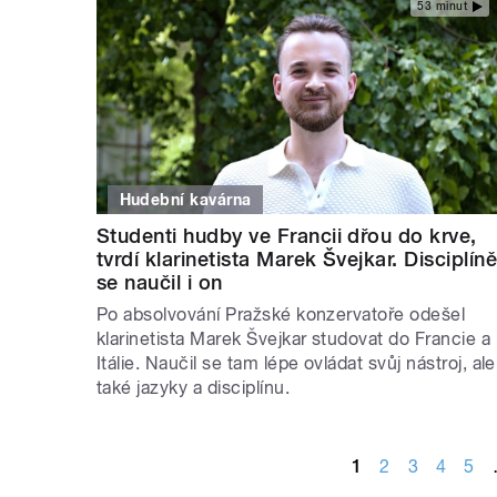
53 minut
Hudební kavárna
Studenti hudby ve Francii dřou do krve,
tvrdí klarinetista Marek Švejkar. Disciplín
se naučil i on
Po absolvování Pražské konzervatoře odešel
klarinetista Marek Švejkar studovat do Francie a
Itálie. Naučil se tam lépe ovládat svůj nástroj, ale
také jazyky a disciplínu.
STRÁNKY
1
2
3
4
5