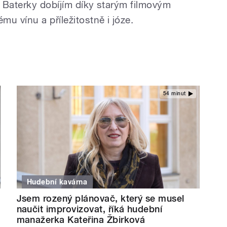
. Baterky dobíjím díky starým filmovým
 vínu a příležitostně i józe.
54 minut
Hudební kavárna
Jsem rozený plánovač, který se musel
naučit improvizovat, říká hudební
manažerka Kateřina Žbirková