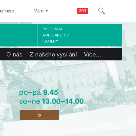
ozhlase
Více
ŽIVĚ
PROGRAM
AUDIOARCHIV
KAMERY
O nás
Z našeho vysílání
Více
…