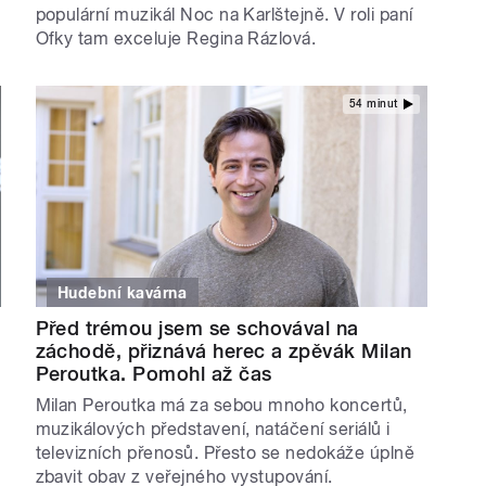
populární muzikál Noc na Karlštejně. V roli paní
Ofky tam exceluje Regina Rázlová.
54 minut
Hudební kavárna
Před trémou jsem se schovával na
záchodě, přiznává herec a zpěvák Milan
Peroutka. Pomohl až čas
Milan Peroutka má za sebou mnoho koncertů,
muzikálových představení, natáčení seriálů i
televizních přenosů. Přesto se nedokáže úplně
zbavit obav z veřejného vystupování.