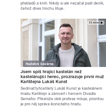
překladů a knih. Nikdy si ale nezačal psát deník,
čehož dnes trochu lituje.
53 minut
Hudební kavárna
Jsem spíš hrající kastelán než
kastelánující herec, prozrazuje první muž
Karlštejna Lukáš Kunst
Sedmačtyřicetiletý Lukáš Kunst je kastelánem
hradu Karlštejn a zároveň i hercem Divadla
Semafor. Přestože obě profese miluje, prioritou
je pro něj správa ikonického hradu.