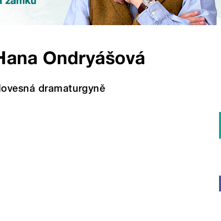
Hana Ondryášová
lovesná dramaturgyně