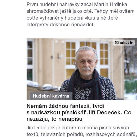
První hudební nahrávky začal Martin Hrdinka
shromažďovat ještě jako dítě. Tehdy měl ovšem
ostře vyhraněný hudební vkus a některé
interprety dokonce nenáviděl.
53 minut
Hudební kavárna
Nemám žádnou fantazii, tvrdí
s nadsázkou písničkář Jiří Dědeček. Co
nezažiju, to nenapíšu
Jiří Dědeček je autorem mnoha písničkových
textů, televizních pořadů, rozhlasových scénářů