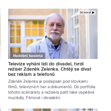
54 minut
Hudební kavárna
Televize vyhání lidi do divadel, tvrdí
režisér Zdeněk Zelenka. Chtějí se dívat
bez reklam a telefonů
Zdeněk Zelenka je podepsán pod stovkami
filmů, televizních her a dokumentů. Do portfolia
tohoto scénáristy a režiséra patří také úspěšné
muzikály. Filmové i divadelní.