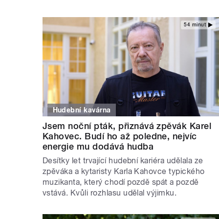
54 minut
Hudební kavárna
Jsem noční pták, přiznává zpěvák Karel
Kahovec. Budí ho až poledne, nejvíc
energie mu dodává hudba
Desítky let trvající hudební kariéra udělala ze
zpěváka a kytaristy Karla Kahovce typického
muzikanta, který chodí pozdě spát a pozdě
vstává. Kvůli rozhlasu udělal výjimku.