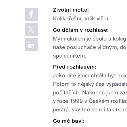
Životní motto:
Kolik třešní, tolik višní.
Co dělám v rozhlase:
Mým úkolem je spolu s kolegy
naše posluchače vlídným, d
společníkem.
Před rozhlasem:
Jako dítě jsem chtěla být ne
Potom to nějaký čas vypadalo
počítačích. Nakonec jsem zak
v roce 1999 v Českém rozhlas
pestrá, vlastně se mi tak tro
Co mě baví: