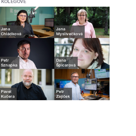
KOLEGOVÉ
Jana
Jana
Chládková
Myslivečková
Petr
Dana
Sznapka
Špicarová
Pavel
Petr
Kučera
Zajíček