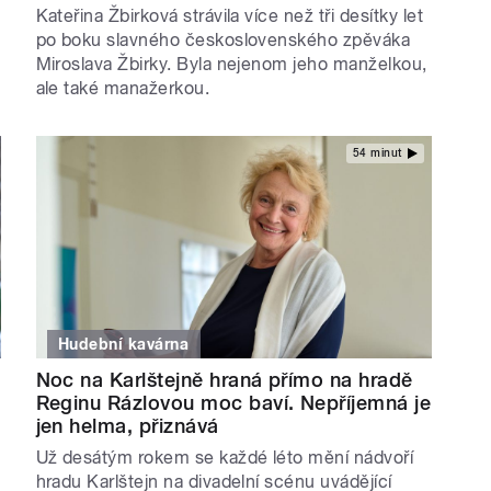
Kateřina Žbirková strávila více než tři desítky let
po boku slavného československého zpěváka
Miroslava Žbirky. Byla nejenom jeho manželkou,
ale také manažerkou.
54 minut
Hudební kavárna
Noc na Karlštejně hraná přímo na hradě
Reginu Rázlovou moc baví. Nepříjemná je
jen helma, přiznává
Už desátým rokem se každé léto mění nádvoří
,
hradu Karlštejn na divadelní scénu uvádějící