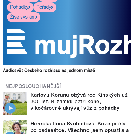
Pohádky
Pořady
Živé vysílání
Audiosvět Českého rozhlasu na jednom místě
NEJPOSLOUCHANĚJŠÍ
Karlovu Korunu obývá rod Kinských už
300 let. K zámku patří koně,
v kočárovně ukrývají vůz z pohádky
Herečka Ilona Svobodová: Krize přišla
po padesátce. Všechno jsem opustila a