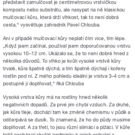
představit zamulčovat je centimetrovou vrstvičkou
kompostu nebo substrátu, ale nasypat na ně klasickou
mulčovací kůru, která drží vlhkost, tak to není dobrá
cesta,“ vysvětluje zahradník Pavel Chlouba.
Ani v případě mulčovací kůry neplatí čím více, tím lépe.
„Když jsem začínal, používal jsem doporučovanou vrstvu
vysokou 10–12 cm. Ukázalo se, že to není dobré hned z
několika důvodů. To vlhko je kvůli vysoké vrstvě kůry
trvalé, kůra špatně dýchá, a tím špatně dýchají i kořeny
rostlin pod ní. Z mého pohledu ideální je vrstva 3–4 cm a
postupně jí doplňovat,“ říká Chlouba
Vysoká vrstva kůry má na rostliny hned několik
negativních dopadů. Za prvé jim chybí vzduch. Za druhé,
jak kůra tleje, dochází tam ke změně chemismu v půdě a
odčerpává se dusík. To znamená, že ho do půdy musíme
doplňovat. A za třetí, to jsou různí slimáci a plžáci. V kůře
totiž nacházejí skvělé podmínky k jejich setrvání a