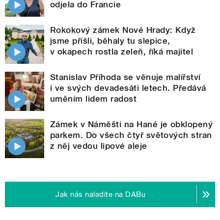
odjela do Francie
Rokokový zámek Nové Hrady: Když
jsme přišli, běhaly tu slepice,
v okapech rostla zeleň, říká majitel
Stanislav Příhoda se věnuje malířství
i ve svých devadesáti letech. Předává
uměním lidem radost
Zámek v Náměšti na Hané je obklopený
parkem. Do všech čtyř světových stran
z něj vedou lipové aleje
Jak nás naladíte na DABu