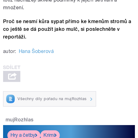
množení.
Proč se nesmí kůra sypat přímo ke kmenům stromů a
co ještě se dá použít jako mulč, si poslechněte v
reportáži.
autor:
Hana Šoberová
Všechny díly pořadu na mujRozhlas
mujRozhlas
Hry a četby
Krimi