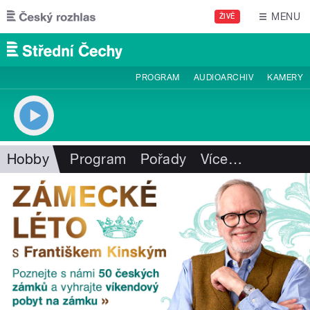
Přejít k hlavnímu obsahu
MENU
ŽIVĚ
PROGRAM
AUDIOARCHIV
KAMERY
Hobby
Program
Pořady
Více
…