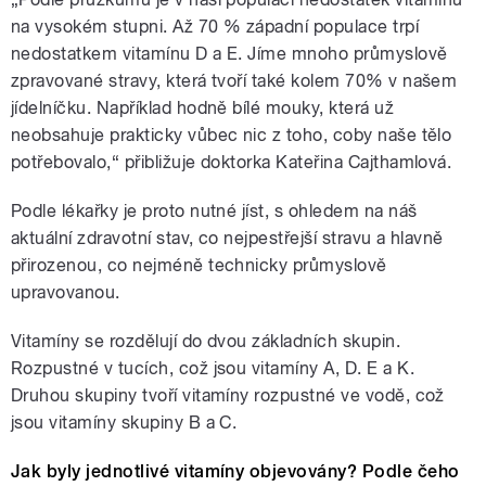
na vysokém stupni. Až 70 % západní populace trpí
nedostatkem vitamínu D a E. Jíme mnoho průmyslově
zpravované stravy, která tvoří také kolem 70% v našem
jídelníčku. Například hodně bílé mouky, která už
neobsahuje prakticky vůbec nic z toho, coby naše tělo
potřebovalo,“ přibližuje doktorka Kateřina Cajthamlová.
Podle lékařky je proto nutné jíst, s ohledem na náš
aktuální zdravotní stav, co nejpestřejší stravu a hlavně
přirozenou, co nejméně technicky průmyslově
upravovanou.
Vitamíny se rozdělují do dvou základních skupin.
Rozpustné v tucích, což jsou vitamíny A, D. E a K.
Druhou skupiny tvoří vitamíny rozpustné ve vodě, což
jsou vitamíny skupiny B a C.
Jak byly jednotlivé vitamíny objevovány? Podle čeho