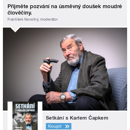
Přijměte pozvání na úsměvný doušek moudré
člověčiny.
František Novotný, moderátor
Setkání s Karlem Čapkem
Koupit