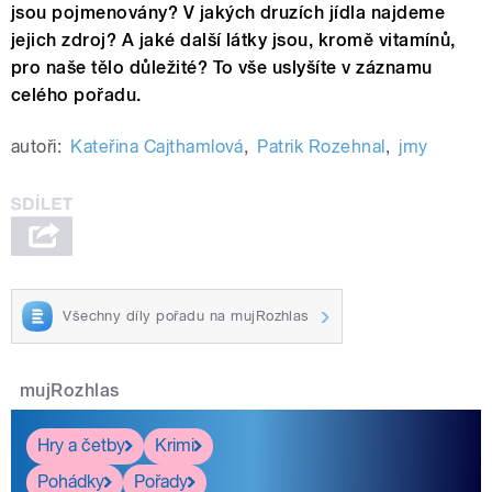
jsou pojmenovány? V jakých druzích jídla najdeme
jejich zdroj? A jaké další látky jsou, kromě vitamínů,
pro naše tělo důležité? To vše uslyšíte v záznamu
celého pořadu.
autoři:
Kateřina Cajthamlová
,
Patrik Rozehnal
,
jmy
Všechny díly pořadu na mujRozhlas
mujRozhlas
Hry a četby
Krimi
Pohádky
Pořady