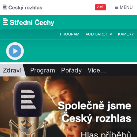
Přejít k hlavnímu obsahu
MENU
ŽIVĚ
PROGRAM
AUDIOARCHIV
KAMERY
Zdraví
Program
Pořady
Více
…