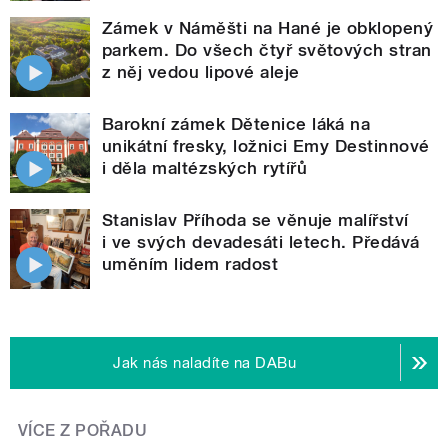
Zámek v Náměšti na Hané je obklopený
parkem. Do všech čtyř světových stran
z něj vedou lipové aleje
Barokní zámek Dětenice láká na
unikátní fresky, ložnici Emy Destinnové
i děla maltézských rytířů
Stanislav Příhoda se věnuje malířství
i ve svých devadesáti letech. Předává
uměním lidem radost
Jak nás naladíte na DABu
VÍCE Z POŘADU