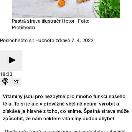
Pestrá strava (ilustrační foto) | Foto:
Profimedia
Poslechněte si: Hubněte zdravě 7. 4. 2022
18:33
Vitamíny jsou pro nezbytné pro mnoho funkcí našeho
těla. To si je ale v převážné většině neumí vyrobit a
získává je hlavně z toho, co sníme. Špatná strava může
způsobit, že nám některé vitamíny budou chybět.
„Podle průzkumů je v naší populaci nedostatek vitamínů