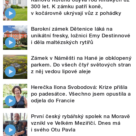
300 let. K zámku patří koně,
v kočárovně ukrývají vůz z pohádky
Barokní zámek Dětenice láká na
unikátní fresky, ložnici Emy Destinnové
i děla maltézských rytířů
Zámek v Náměšti na Hané je obklopený
parkem. Do všech čtyř světových stran
z něj vedou lipové aleje
Herečka Ilona Svobodová: Krize přišla
po padesátce. Všechno jsem opustila a
odjela do Francie
První český rybářský spolek na Moravě
vznikl ve Velkém Meziříčí. Dnes má
i svého Otu Pavla