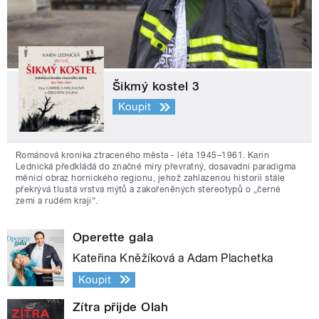
Šikmý kostel 3
Koupit
Románová kronika ztraceného města - léta 1945–1961. Karin
Lednická předkládá do značné míry převratný, dosavadní paradigma
měnící obraz hornického regionu, jehož zahlazenou historii stále
překrývá tlustá vrstva mýtů a zakořeněných stereotypů o „černé
zemi a rudém kraji“.
Operette gala
Kateřina Kněžíková a Adam Plachetka
Koupit
Zítra přijde Olah