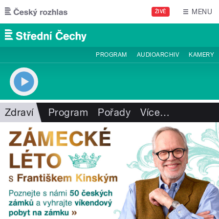
Přejít k hlavnímu obsahu
MENU
ŽIVĚ
PROGRAM
AUDIOARCHIV
KAMERY
Zdraví
Program
Pořady
Více
…