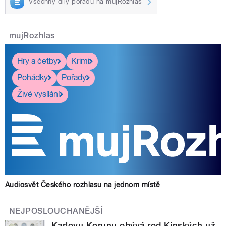
Všechny díly pořadu na mujRozhlas
mujRozhlas
Hry a četby
Krimi
Pohádky
Pořady
Živé vysílání
Audiosvět Českého rozhlasu na jednom místě
NEJPOSLOUCHANĚJŠÍ
Karlovu Korunu obývá rod Kinských už