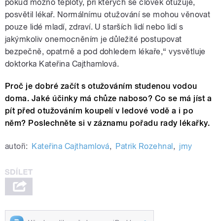
pokud možno teploty, při kterých se člověk otužuje,
posvětil lékař. Normálnímu otužování se mohou věnovat
pouze lidé mladí, zdraví. U starších lidí nebo lidí s
jakýmkoliv onemocněním je důležité postupovat
bezpečně, opatrně a pod dohledem lékaře,“ vysvětluje
doktorka Kateřina Cajthamlová.
Proč je dobré začít s otužováním studenou vodou
doma. Jaké účinky má chůze naboso? Co se má jíst a
pít před otužováním koupelí v ledové vodě a i po
něm? Poslechněte si v záznamu pořadu rady lékařky.
autoři:
Kateřina Cajthamlová
,
Patrik Rozehnal
,
jmy