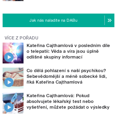
Jak nás naladíte na DABu
VÍCE Z POŘADU
Kateřina Cajthamlová v posledním díle
o telepatii: Věda a víra jsou úplně
odlišné skupiny informací
Co dělá pohlazení s naší psychikou?
Sebevědomější a méně sobecké lidi,
říká Kateřina Cajthamlová
Kateřina Cajthamlová: Pokud
absolvujete lékařský test nebo
vyšetření, můžete požádat o výsledky