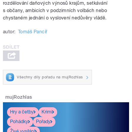
rozdělování daňových výnosů krajům, setkávání
s občany, ambicích v podzimních volbách nebo
chystaném jednání o vyslovení nedůvěry vládě.
autor:
Tomáš Pancíř
Všechny díly pořadu na mujRozhlas
mujRozhlas
Hry a četby
Krimi
Pohádky
Pořady
Živé vysílání