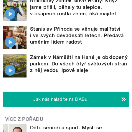
Rokokový zámek Nové Hrady: Když
jsme přišli, běhaly tu slepice,
v okapech rostla zeleň, říká majitel
Stanislav Příhoda se věnuje malířství
i ve svých devadesáti letech. Předává
uměním lidem radost
Zámek v Náměšti na Hané je obklopený
parkem. Do všech čtyř světových stran
z něj vedou lipové aleje
Jak nás naladíte na DABu
VÍCE Z POŘADU
Děti, senioři a sport. Myslí se