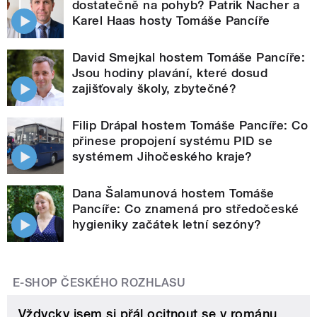
dostatečně na pohyb? Patrik Nacher a
Karel Haas hosty Tomáše Pancíře
David Smejkal hostem Tomáše Pancíře:
Jsou hodiny plavání, které dosud
zajišťovaly školy, zbytečné?
Filip Drápal hostem Tomáše Pancíře: Co
přinese propojení systému PID se
systémem Jihočeského kraje?
Dana Šalamunová hostem Tomáše
Pancíře: Co znamená pro středočeské
hygieniky začátek letní sezóny?
E-SHOP ČESKÉHO ROZHLASU
Vždycky jsem si přál ocitnout se v románu