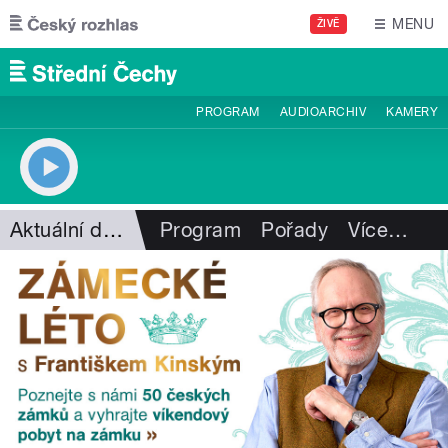
Přejít k hlavnímu obsahu
MENU
ŽIVĚ
PROGRAM
AUDIOARCHIV
KAMERY
Aktuální dění
Program
Pořady
Více
…