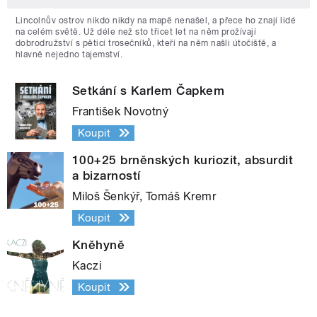
Lincolnův ostrov nikdo nikdy na mapě nenašel, a přece ho znají lidé
na celém světě. Už déle než sto třicet let na něm prožívají
dobrodružství s pěticí trosečníků, kteří na něm našli útočiště, a
hlavně nejedno tajemství.
Setkání s Karlem Čapkem
František Novotný
Koupit
100+25 brněnských kuriozit, absurdit
a bizarností
Miloš Šenkýř, Tomáš Kremr
Koupit
Kněhyně
Kaczi
Koupit