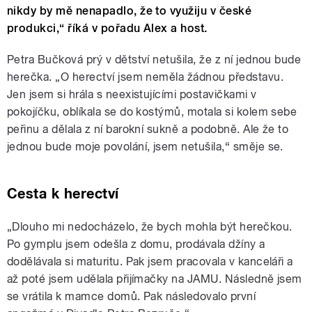
nikdy by mě nenapadlo, že to využiju v české
produkci,“ říká v pořadu Alex a host.
Petra Bučková prý v dětství netušila, že z ní jednou bude
herečka. „O herectví jsem neměla žádnou představu.
Jen jsem si hrála s neexistujícími postavičkami v
pokojíčku, oblíkala se do kostýmů, motala si kolem sebe
peřinu a dělala z ní barokní sukně a podobně. Ale že to
jednou bude moje povolání, jsem netušila,“ směje se.
Cesta k herectví
„Dlouho mi nedocházelo, že bych mohla být herečkou.
Po gymplu jsem odešla z domu, prodávala džíny a
dodělávala si maturitu. Pak jsem pracovala v kanceláři a
až poté jsem udělala přijímačky na JAMU. Následně jsem
se vrátila k mamce domů. Pak následovalo první