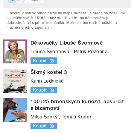
Lincolnův ostrov nikdo nikdy na mapě nenašel, a přece ho znají lidé
na celém světě. Už déle než sto třicet let na něm prožívají
dobrodružství s pěticí trosečníků, kteří na něm našli útočiště, a
hlavně nejedno tajemství.
Děkovačky Libuše Švormové
Libuše Švormová - Patrik Rozehnal
Koupit
Šikmý kostel 3
Karin Lednická
Koupit
100+25 brněnských kuriozit, absurdit
a bizarností
Miloš Šenkýř, Tomáš Kremr
Koupit