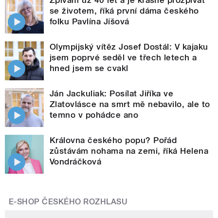
Zpívám už 40 let a je krásné prozpívat
se životem, říká první dáma českého
folku Pavlína Jíšová
Olympijský vítěz Josef Dostál: V kajaku
jsem poprvé seděl ve třech letech a
hned jsem se cvakl
Ján Jackuliak: Posílat Jiříka ve
Zlatovlásce na smrt mě nebavilo, ale to
temno v pohádce ano
Královna českého popu? Pořád
zůstávám nohama na zemi, říká Helena
Vondráčková
E-SHOP ČESKÉHO ROZHLASU