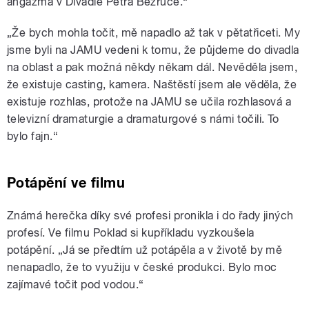
angažmá v Divadle Petra Bezruče.“
„Že bych mohla točit, mě napadlo až tak v pětatřiceti. My
jsme byli na JAMU vedeni k tomu, že půjdeme do divadla
na oblast a pak možná někdy někam dál. Nevěděla jsem,
že existuje casting, kamera. Naštěstí jsem ale věděla, že
existuje rozhlas, protože na JAMU se učila rozhlasová a
televizní dramaturgie a dramaturgové s námi točili. To
bylo fajn.“
Potápění ve filmu
Známá herečka díky své profesi pronikla i do řady jiných
profesí. Ve filmu Poklad si kupříkladu vyzkoušela
potápění. „Já se předtím už potápěla a v životě by mě
nenapadlo, že to využiju v české produkci. Bylo moc
zajímavé točit pod vodou.“