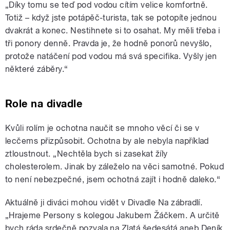
„Díky tomu se teď pod vodou cítím velice komfortně.
Totiž – když jste potápěč-turista, tak se potopíte jednou
dvakrát a konec. Nestihnete si to osahat. My měli třeba i
tři ponory denně. Pravda je, že hodně ponorů nevyšlo,
protože natáčení pod vodou má svá specifika. Vyšly jen
některé záběry.“
Role na divadle
Kvůli rolím je ochotna naučit se mnoho věcí či se v
lecčems přizpůsobit. Ochotna by ale nebyla například
ztloustnout. „Nechtěla bych si zasekat žíly
cholesterolem. Jinak by záleželo na věci samotné. Pokud
to není nebezpečné, jsem ochotná zajít i hodně daleko.“
Aktuálně ji diváci mohou vidět v Divadle Na zábradlí.
„Hrajeme Persony s kolegou Jakubem Žáčkem. A určitě
bych ráda srdečně pozvala na Zlatá šedesátá aneb Deník