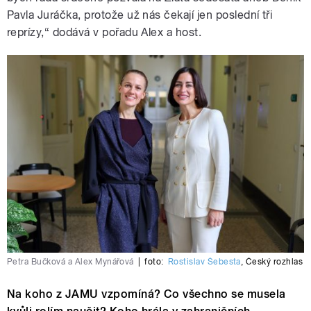
Pavla Juráčka, protože už nás čekají jen poslední tři
reprízy,“ dodává v pořadu Alex a host.
Petra Bučková a Alex Mynářová
|
foto:
Rostislav Šebesta
,
Český rozhlas
Na koho z JAMU vzpomíná? Co všechno se musela