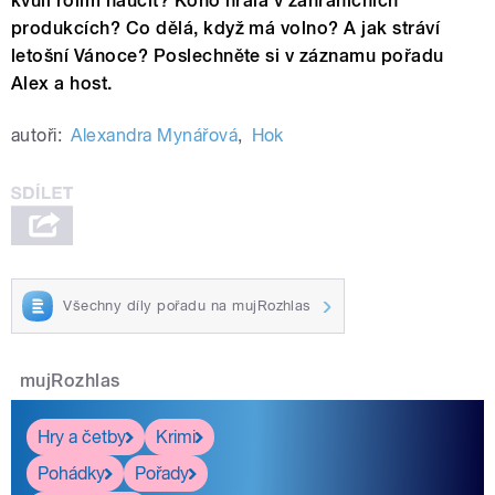
kvůli rolím naučit? Koho hrála v zahraničních
produkcích? Co dělá, když má volno? A jak stráví
letošní Vánoce? Poslechněte si v záznamu pořadu
Alex a host.
autoři:
Alexandra Mynářová
,
Hok
Všechny díly pořadu na mujRozhlas
mujRozhlas
Hry a četby
Krimi
Pohádky
Pořady