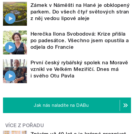
Zámek v Náměšti na Hané je obklopený
parkem. Do všech čtyř světových stran
z něj vedou lipové aleje
Herečka Ilona Svobodová: Krize přišla
po padesátce. Všechno jsem opustila a
odjela do Francie
První český rybářský spolek na Moravě
vznikl ve Velkém Meziříčí. Dnes má
i svého Otu Pavla
Jak nás naladíte na DABu
VÍCE Z POŘADU