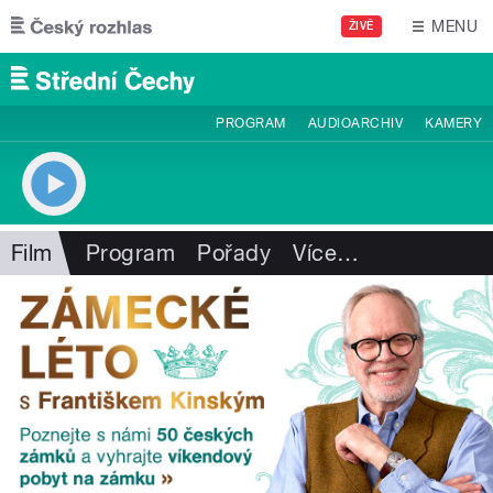
Přejít k hlavnímu obsahu
MENU
ŽIVĚ
PROGRAM
AUDIOARCHIV
KAMERY
Film
Program
Pořady
Více
…