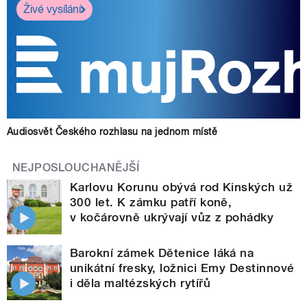
Živé vysílání
Audiosvět Českého rozhlasu na jednom místě
NEJPOSLOUCHANĚJŠÍ
Karlovu Korunu obývá rod Kinských už
300 let. K zámku patří koně,
v kočárovně ukrývají vůz z pohádky
Barokní zámek Dětenice láká na
unikátní fresky, ložnici Emy Destinnové
i děla maltézských rytířů