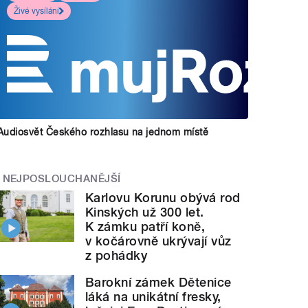
Živé vysílání
Audiosvět Českého rozhlasu na jednom místě
NEJPOSLOUCHANĚJŠÍ
Karlovu Korunu obývá rod
Kinských už 300 let.
K zámku patří koně,
v kočárovně ukrývají vůz
z pohádky
Barokní zámek Dětenice
láká na unikátní fresky,