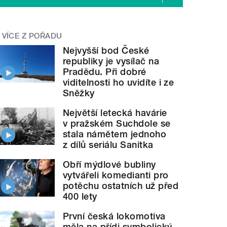
VÍCE Z POŘADU
Nejvyšší bod České
republiky je vysílač na
Pradědu. Při dobré
viditelnosti ho uvidíte i ze
Sněžky
Největší letecká havárie
v pražském Suchdole se
stala námětem jednoho
z dílů seriálu Sanitka
Obří mýdlové bubliny
vytvářeli komedianti pro
potěchu ostatních už před
400 lety
První česká lokomotiva
měla na přídi symbolický