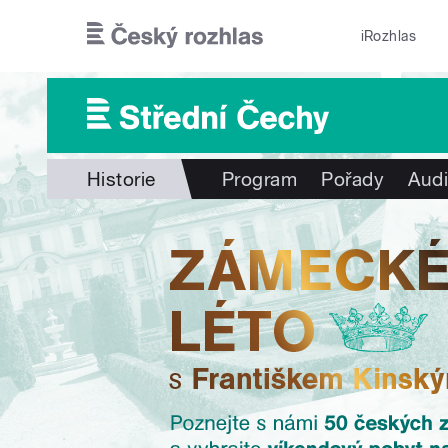
Přejít k hlavnímu obsahu
iRozhlas
Historie
Program
Pořady
Audi