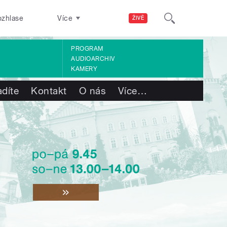
ozhlase
Více
ŽIVĚ
PROGRAM
AUDIOARCHIV
KAMERY
adíte
Kontakt
O nás
Více
…