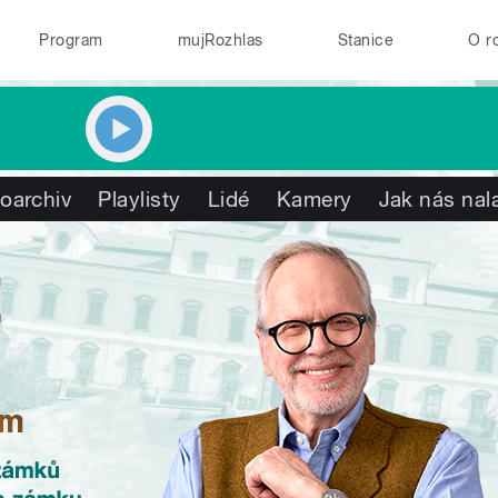
Program
mujRozhlas
Stanice
O r
oarchiv
Playlisty
Lidé
Kamery
Jak nás nal