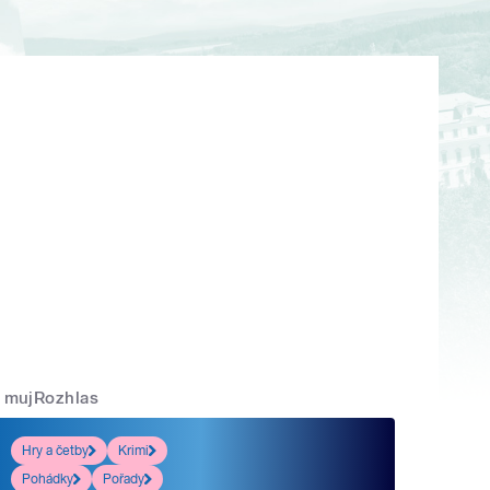
mujRozhlas
Hry a četby
Krimi
Pohádky
Pořady