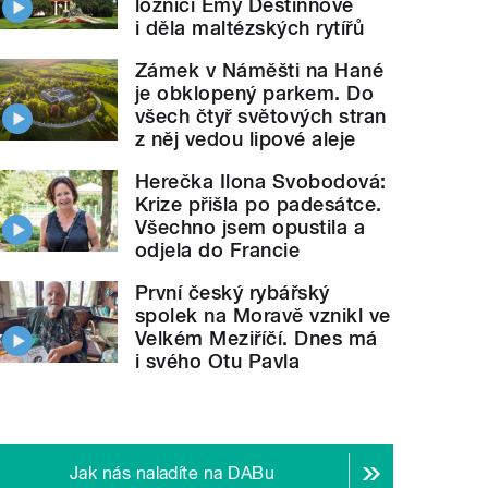
ložnici Emy Destinnové
i děla maltézských rytířů
Zámek v Náměšti na Hané
je obklopený parkem. Do
všech čtyř světových stran
z něj vedou lipové aleje
Herečka Ilona Svobodová:
Krize přišla po padesátce.
Všechno jsem opustila a
odjela do Francie
První český rybářský
spolek na Moravě vznikl ve
Velkém Meziříčí. Dnes má
i svého Otu Pavla
Jak nás naladíte na DABu