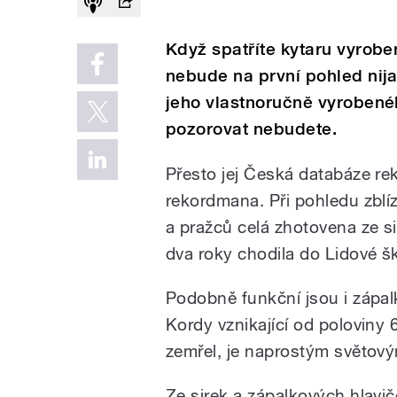
Když spatříte kytaru vyrob
nebude na první pohled nij
jeho vlastnoručně vyrobenéh
pozorovat nebudete.
Přesto jej Česká databáze rek
rekordmana. Při pohledu zblízk
a pražců celá zhotovena ze si
dva roky chodila do Lidové š
Podobně funkční jsou i zápal
Kordy vznikající od poloviny 6
zemřel, je naprostým světov
Ze sirek a zápalkových hlavič