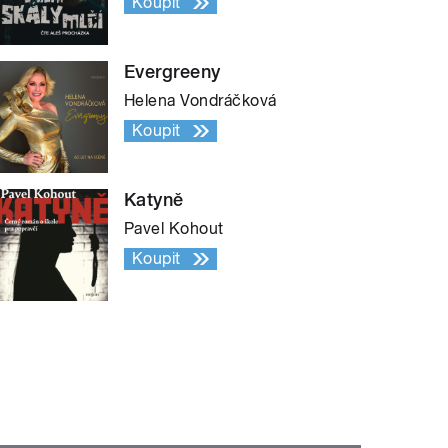
Koupit
Evergreeny
Helena Vondráčková
Koupit
Katyně
Pavel Kohout
Koupit