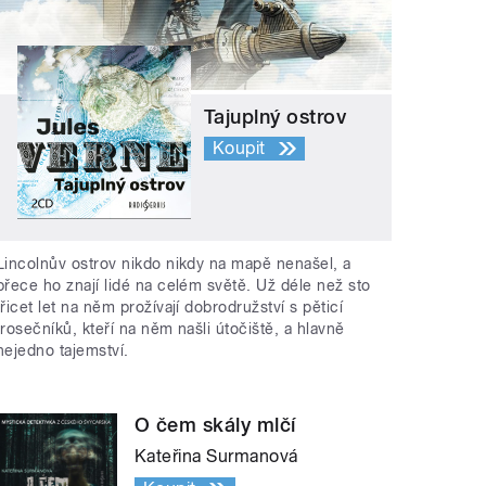
Tajuplný ostrov
Koupit
Lincolnův ostrov nikdo nikdy na mapě nenašel, a
přece ho znají lidé na celém světě. Už déle než sto
třicet let na něm prožívají dobrodružství s pěticí
trosečníků, kteří na něm našli útočiště, a hlavně
nejedno tajemství.
O čem skály mlčí
Kateřina Surmanová