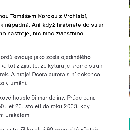
enou Tomášem Kordou z Vrchlabí,
ak nápadná. Ani když hrábnete do strun
o nástroje, nic moc zvláštního
ordů eviduje jako zcela ojedinělého
a totiž zjistíte, že kytara je kromě strun
rek. A hraje! Dcera autora s ní dokonce
koly umění.
kové housle či mandolíny. Práce pana
0. let 20. století do roku 2003, kdy
ým unikátem.
ek vytvořil kolekci 90 exponátů včetně