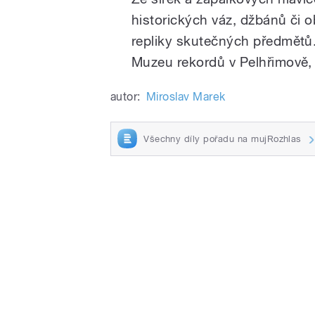
historických váz, džbánů či 
repliky skutečných předmětů.
Muzeu rekordů v Pelhřimově, s
autor:
Miroslav Marek
Všechny díly pořadu na mujRozhlas