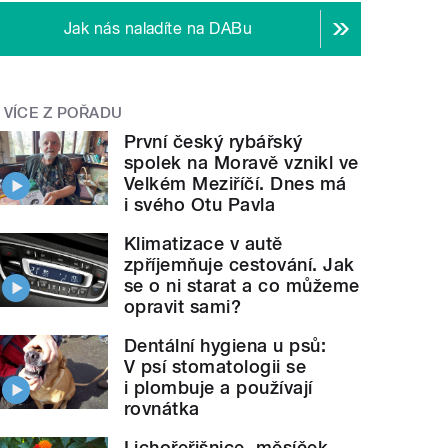
Jak nás naladíte na DABu
VÍCE Z POŘADU
První český rybářský
spolek na Moravě vznikl ve
Velkém Meziříčí. Dnes má
i svého Otu Pavla
Klimatizace v autě
zpříjemňuje cestování. Jak
se o ni starat a co můžeme
opravit sami?
Dentální hygiena u psů:
V psí stomatologii se
i plombuje a používají
rovnátka
Lichořeřišnice, měsíček,