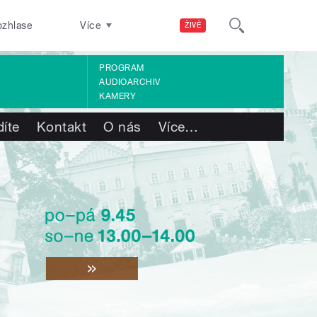
ozhlase
Více
ŽIVĚ
PROGRAM
AUDIOARCHIV
KAMERY
díte
Kontakt
O nás
Více
…