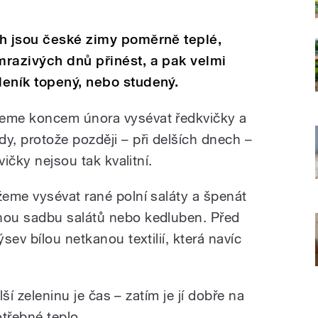
ch jsou české zimy poměrně teplé,
razivých dnů přinést, a pak velmi
leník topený, nebo studený.
eme koncem února vysévat ředkvičky a
, protože později – při delších dnech –
vičky nejsou tak kvalitní.
eme vysévat rané polní saláty a špenát
ou sadbu salátů nebo kedluben. Před
sev bílou netkanou textilií, která navíc
lší zeleninu je čas – zatím je jí dobře na
třebné teplo.