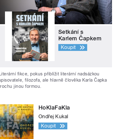
Setkání s
Karlem Čapkem
Koupit
Literární fikce, pokus přiblížit literární nadsázkou
spisovatele, filozofa, ale hlavně člověka Karla Čapka
trochu jinou formou.
HoKlaFaKla
Ondřej Kukal
Koupit