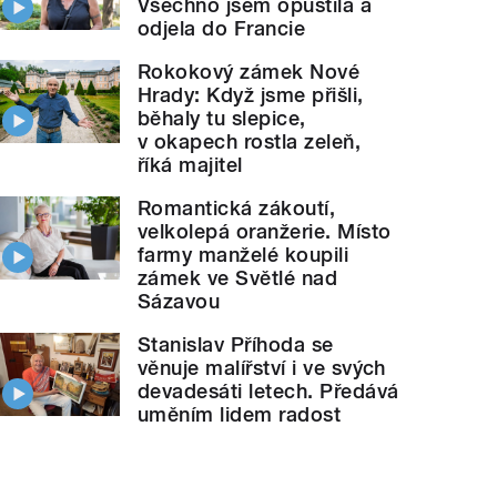
Všechno jsem opustila a
odjela do Francie
Rokokový zámek Nové
Hrady: Když jsme přišli,
běhaly tu slepice,
v okapech rostla zeleň,
říká majitel
Romantická zákoutí,
velkolepá oranžerie. Místo
farmy manželé koupili
zámek ve Světlé nad
Sázavou
Stanislav Příhoda se
věnuje malířství i ve svých
devadesáti letech. Předává
uměním lidem radost