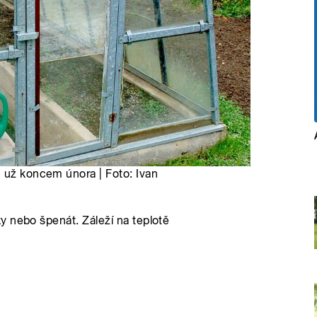
u už koncem února | Foto: Ivan
y nebo špenát. Záleží na teplotě