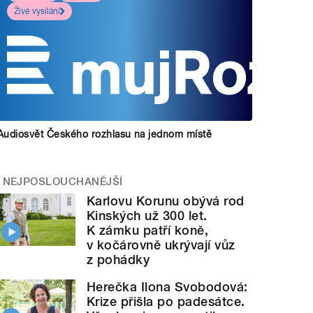
Živé vysílání
Audiosvět Českého rozhlasu na jednom místě
NEJPOSLOUCHANĚJŠÍ
Karlovu Korunu obývá rod
Kinských už 300 let.
K zámku patří koně,
v kočárovně ukrývají vůz
z pohádky
Herečka Ilona Svobodová:
Krize přišla po padesátce.