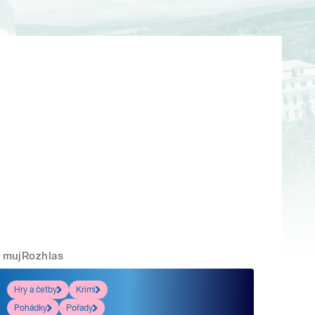
mujRozhlas
Hry a četby
Krimi
Pohádky
Pořady