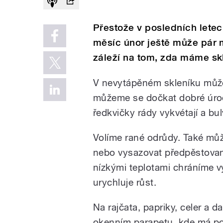
Přestože v posledních lete
měsíc únor ještě může pár m
záleží na tom, zda máme sk
V nevytápěném skleníku můž
můžeme se dočkat dobré úrody
ředkvičky rády vykvétají a bul
Volíme rané odrůdy. Také můž
nebo vysazovat předpěstovan
nízkými teplotami chráníme vý
urychluje růst.
Na rajčata, papriky, celer a da
okenním parapetu, kde má po