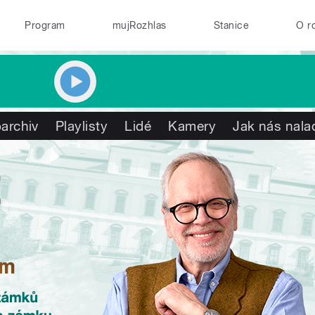
Program
mujRozhlas
Stanice
O r
archiv
Playlisty
Lidé
Kamery
Jak nás nala