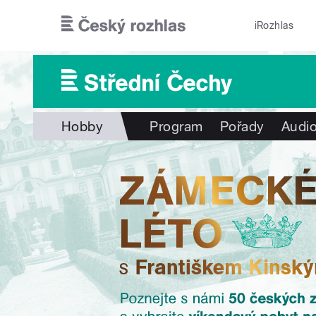
Přejít k hlavnímu obsahu
iRozhlas
Hobby
Program
Pořady
Audio