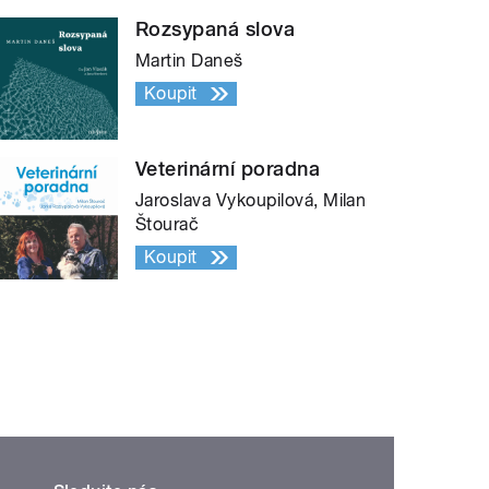
Rozsypaná slova
Martin Daneš
Koupit
Veterinární poradna
Jaroslava Vykoupilová, Milan
Štourač
Koupit