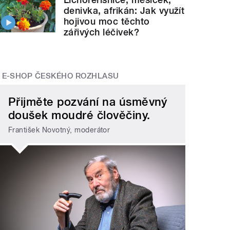
denivka, afrikán: Jak využít
hojivou moc těchto
zářivých léčivek?
E-SHOP ČESKÉHO ROZHLASU
Přijměte pozvání na úsměvný
doušek moudré člověčiny.
František Novotný, moderátor