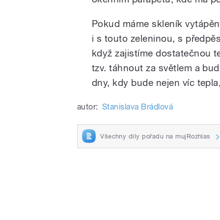
Pokud máme skleník vytápěný,
i s touto zeleninou, s předpěs
když zajistíme dostatečnou t
tzv. táhnout za světlem a bud
dny, kdy bude nejen víc tepla,
autor:
Stanislava Brádlová
Všechny díly pořadu na mujRozhlas