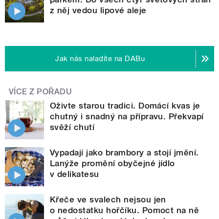
z něj vedou lipové aleje
Jak nás naladíte na DABu
VÍCE Z POŘADU
Oživte starou tradici. Domácí kvas je
chutný i snadný na přípravu. Překvapí
svěží chutí
Vypadají jako brambory a stojí jmění.
Lanýže promění obyčejné jídlo
v delikatesu
Křeče ve svalech nejsou jen
o nedostatku hořčíku. Pomoct na ně