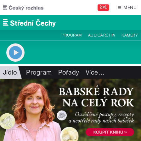
Přejít k hlavnímu obsahu
MENU
ŽIVĚ
PROGRAM
AUDIOARCHIV
KAMERY
Jídlo
Program
Pořady
Více
…