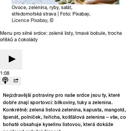
Ovoce, zelenina, ryby, salát,
středomořská strava | Foto: Pixabay,
Licence Pixabay
,
©
Menu pro silné srdce: zelené listy, tmavé bobule, trocha
oříšků a čokolády
1:08
Nejzdravější potraviny pro naše srdce jsou ty, které
dobře znají sportovci: bílkoviny, tuky a zelenina.
Konkrétně: zelená listová zelenina, kapusta, mangold,
špenát, polníček, řeřicha, košťálová zelenina – vše, co
bohatě obsahuje kyselinu listovou, která dokáže