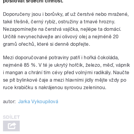
posilovat srdeční činnost.
Doporučeny jsou i borůvky, ať už čerstvé nebo mražené,
také třešně, černý rybíz, ostružiny a tmavé hrozny.
Nezapomínejte na čerstvá vajíčka, nejlépe ta domácí.
Určitě nevynechávejte ani olivový olej a nejméně 20
gramů ořechů, které si denně dopřejte.
Mezi doporučované potraviny patří i hořká čokoláda,
nejméně 85 %. V té je ukrytý hořčík, železo, měď, vápník
i mangan a chrání tím cévy před volnými radikály. Naučte
se pít bylinkové čaje a mezi hlavními jídly mějte vždy po
ruce krabičku s nakrájenou syrovou zeleninou.
autor:
Jarka Vykoupilová