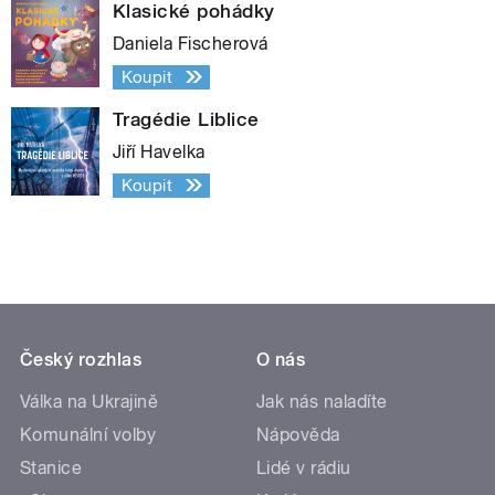
Klasické pohádky
Daniela Fischerová
Koupit
Tragédie Liblice
Jiří Havelka
Koupit
Český rozhlas
O nás
Válka na Ukrajině
Jak nás naladíte
Komunální volby
Nápověda
Stanice
Lidé v rádiu