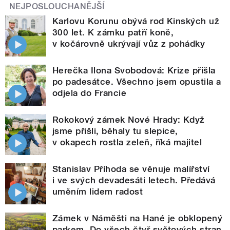
NEJPOSLOUCHANĚJŠÍ
Karlovu Korunu obývá rod Kinských už
300 let. K zámku patří koně,
v kočárovně ukrývají vůz z pohádky
Herečka Ilona Svobodová: Krize přišla
po padesátce. Všechno jsem opustila a
odjela do Francie
Rokokový zámek Nové Hrady: Když
jsme přišli, běhaly tu slepice,
v okapech rostla zeleň, říká majitel
Stanislav Příhoda se věnuje malířství
i ve svých devadesáti letech. Předává
uměním lidem radost
Zámek v Náměšti na Hané je obklopený
parkem. Do všech čtyř světových stran