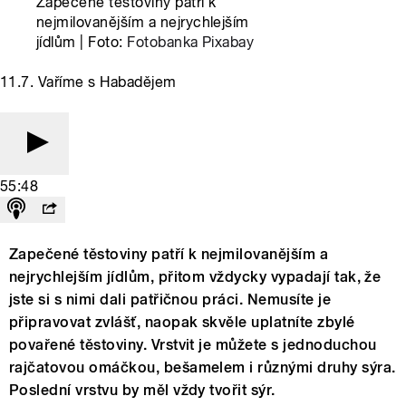
Zapečené těstoviny patří k
nejmilovanějším a nejrychlejším
jídlům | Foto:
Fotobanka Pixabay
11.7. Vaříme s Habadějem
55:48
Zapečené těstoviny patří k nejmilovanějším a
nejrychlejším jídlům, přitom vždycky vypadají tak, že
jste si s nimi dali patřičnou práci. Nemusíte je
připravovat zvlášť, naopak skvěle uplatníte zbylé
povařené těstoviny. Vrstvit je můžete s jednoduchou
rajčatovou omáčkou, bešamelem i různými druhy sýra.
Poslední vrstvu by měl vždy tvořit sýr.