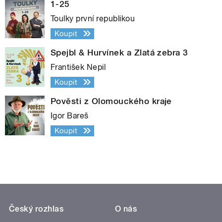
1-25
Toulky první republikou
Koupit
Spejbl & Hurvínek a Zlatá zebra 3
František Nepil
Koupit
Pověsti z Olomouckého kraje
Igor Bareš
Koupit
Český rozhlas
O nás