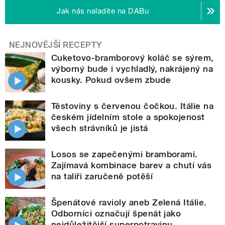
Jak nás naladíte na DABu
NEJNOVĚJŠÍ RECEPTY
Cuketovo-bramborový koláč se sýrem,
výborný bude i vychladlý, nakrájený na
kousky. Pokud ovšem zbude
Těstoviny s červenou čočkou. Itálie na
českém jídelním stole a spokojenost
všech strávníků je jistá
Losos se zapečenými bramborami.
Zajímavá kombinace barev a chutí vás
na talíři zaručeně potěší
Špenátové ravioly aneb Zelená Itálie.
Odborníci označují špenát jako
nejdůležitější superpotravinu