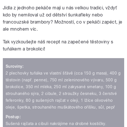
Jídla z jednoho pekáče mají u nás velkou tradici, vždyť
kdo by nemiloval už od dětství šunkafleky nebo
francouzské brambory? Možností, co v pekáči zapéct, je
ale mnohem víc.
Tak vyzkoušejte náš recept na zapečené těstoviny s
tuňákem a brokolicí!
Suroviny:
2 plechovky tuňáka ve vlastní šťávě (cca 150 g masa), 400 g
těstovin (např. penne), 750 ml zeleninového vývaru, 500 g
brokolice, 350 ml mléka, 250 ml zakysané smetany, 100 g
strouhaného sýra, 2 cibule, 2 stroužky česneku, 3 čerstvé
feferonky, 80 g sušených rajčat v oleji, 1 lžíce olivového
oleje, špetka, strouhaného muškátového oříšku, sůl, pepř
Postup:
Sušená rajčata a cibuli nakrájíme na drobné kostičky.