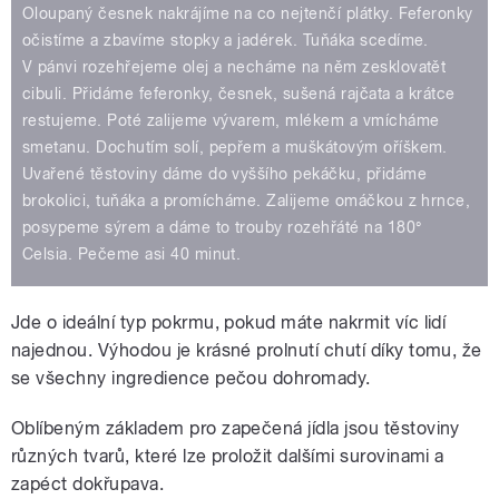
Oloupaný česnek nakrájíme na co nejtenčí plátky. Feferonky
očistíme a zbavíme stopky a jadérek. Tuňáka scedíme.
V pánvi rozehřejeme olej a necháme na něm zesklovatět
cibuli. Přidáme feferonky, česnek, sušená rajčata a krátce
restujeme. Poté zalijeme vývarem, mlékem a vmícháme
smetanu. Dochutím solí, pepřem a muškátovým oříškem.
Uvařené těstoviny dáme do vyššího pekáčku, přidáme
brokolici, tuňáka a promícháme. Zalijeme omáčkou z hrnce,
posypeme sýrem a dáme to trouby rozehřáté na 180°
Celsia. Pečeme asi 40 minut.
Jde o ideální typ pokrmu, pokud máte nakrmit víc lidí
najednou. Výhodou je krásné prolnutí chutí díky tomu, že
se všechny ingredience pečou dohromady.
Oblíbeným základem pro zapečená jídla jsou těstoviny
různých tvarů, které lze proložit dalšími surovinami a
zapéct dokřupava.