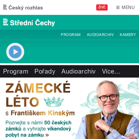
Přejít k hlavnímu obsahu
MENU
ŽIVĚ
PROGRAM
AUDIOARCHIV
KAMERY
Program
Pořady
Audioarchiv
Více
…