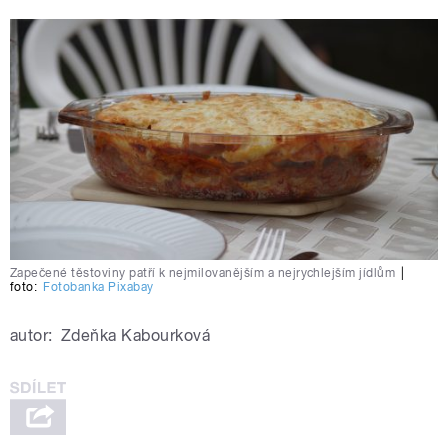
Zapečené těstoviny patří k nejmilovanějším a nejrychlejším jídlům
|
foto:
Fotobanka Pixabay
autor:
Zdeňka Kabourková