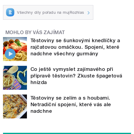
Všechny díly pořadu na mujRozhlas
MOHLO BY VÁS ZAJÍMAT
Těstoviny se šunkovými knedlíčky a
rajčatovou omáčkou. Spojení, které
nadchne všechny gurmány
Co ještě vymyslet zajímavého při
přípravě těstovin? Zkuste špagetová
hnízda
Těstoviny se zelím a s houbami.
Netradiční spojení, které vás ale
nadchne