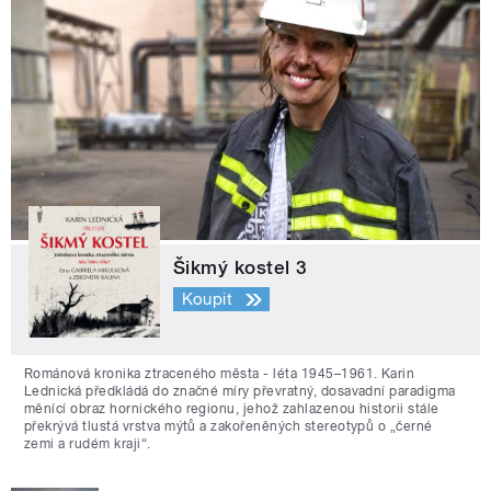
Šikmý kostel 3
Koupit
Románová kronika ztraceného města - léta 1945–1961. Karin
Lednická předkládá do značné míry převratný, dosavadní paradigma
měnící obraz hornického regionu, jehož zahlazenou historii stále
překrývá tlustá vrstva mýtů a zakořeněných stereotypů o „černé
zemi a rudém kraji“.