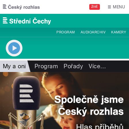
Přejít k hlavnímu obsahu
MENU
ŽIVĚ
PROGRAM
AUDIOARCHIV
KAMERY
My a oni
Program
Pořady
Více
…