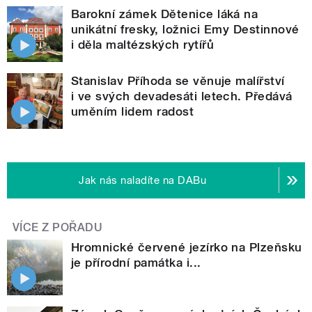
Barokní zámek Dětenice láká na
unikátní fresky, ložnici Emy Destinnové
i děla maltézských rytířů
Stanislav Příhoda se věnuje malířství
i ve svých devadesáti letech. Předává
uměním lidem radost
Jak nás naladíte na DABu
VÍCE Z POŘADU
Hromnické červené jezírko na Plzeňsku
je přírodní památka i...