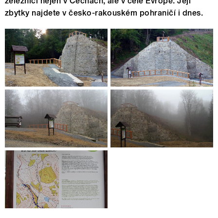
železnici nejen v Čechách, ale v celé Evropě. Její
zbytky najdete v česko-rakouském pohraničí i dnes.