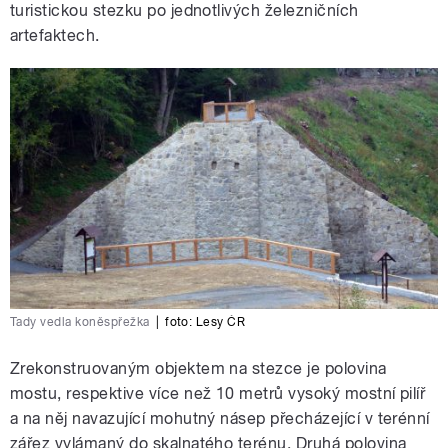
turistickou stezku po jednotlivých železničních
artefaktech.
Tady vedla koněspřežka
|
foto:
Lesy ČR
Zrekonstruovaným objektem na stezce je polovina
mostu, respektive více než 10 metrů vysoký mostní pilíř
a na něj navazující mohutný násep přecházející v terénní
zářez vylámaný do skalnatého terénu. Druhá polovina