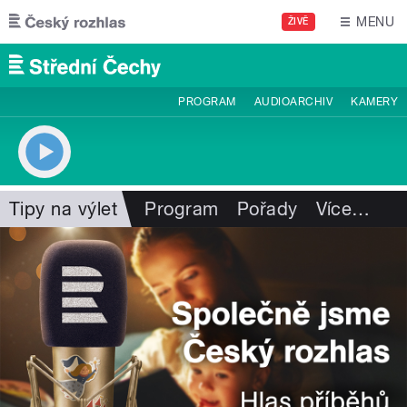
Přejít k hlavnímu obsahu
MENU
ŽIVĚ
PROGRAM
AUDIOARCHIV
KAMERY
Tipy na výlet
Program
Pořady
Více
…