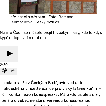
Info panel s náspem | Foto:
Romana
Lehmannová
, Český rozhlas
Na jihu Čech se můžete projít hlubokými lesy, kde to kdysi
kypělo dopravním ruchem
2:59
Leckdo ví, že z Českých Budějovic vedla do
rakouského Lince železnice pro vlaky tažené koňmi –
čili koňka neboli koněspřežka. Málokdo už ale asi ví,
že šlo o vůbec nejstarší veřejnou koněspřežnou