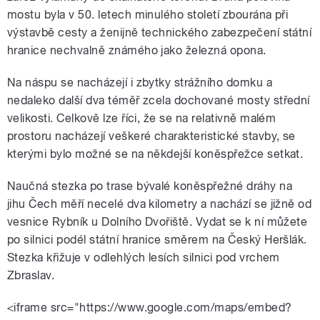
mostu byla v 50. letech minulého století zbourána při
výstavbě cesty a ženijně technického zabezpečení státní
hranice nechvalně známého jako železná opona.
Na náspu se nacházejí i zbytky strážního domku a
nedaleko další dva téměř zcela dochované mosty střední
velikosti. Celkově lze říci, že se na relativně malém
prostoru nacházejí veškeré charakteristické stavby, se
kterými bylo možné se na někdejší koněspřežce setkat.
Naučná stezka po trase bývalé koněspřežné dráhy na
jihu Čech měří necelé dva kilometry a nachází se jižně od
vesnice Rybník u Dolního Dvořiště. Vydat se k ní můžete
po silnici podél státní hranice směrem na Český Heršlák.
Stezka křižuje v odlehlých lesích silnici pod vrchem
Zbraslav.
<iframe src="https://www.google.com/maps/embed?