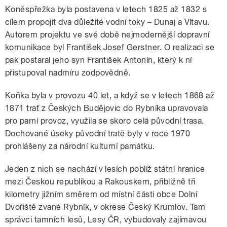
Koněspřežka byla postavena v letech 1825 až 1832 s
cílem propojit dva důležité vodní toky – Dunaj a Vltavu.
Autorem projektu ve své době nejmodernější dopravní
komunikace byl František Josef Gerstner. O realizaci se
pak postaral jeho syn František Antonín, který k ní
přistupoval nadmíru zodpovědně.
Koňka byla v provozu 40 let, a když se v letech 1868 až
1871 trať z Českých Budějovic do Rybníka upravovala
pro parní provoz, využila se skoro celá původní trasa.
Dochované úseky původní tratě byly v roce 1970
prohlášeny za národní kulturní památku.
Jeden z nich se nachází v lesích poblíž státní hranice
mezi Českou republikou a Rakouskem, přibližně tři
kilometry jižním směrem od místní části obce Dolní
Dvořiště zvané Rybník, v okrese Český Krumlov. Tam
správci tamních lesů, Lesy ČR, vybudovaly zajímavou