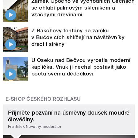
Zámek Opočno ve východních Čechách
se chlubí palmovým skleníkem a
vzácnými dřevinami
Z Bakchovy fontány na zámku
v Bučovicích shlížejí na návštěvníky
draci i sirény
U Oseku nad Bečvou vyrostla moderní
kaplička. Vnuk ji nechal postavit jako
poctu svému dědečkovi
E-SHOP ČESKÉHO ROZHLASU
Přijměte pozvání na úsměvný doušek moudré
člověčiny.
František Novotný, moderátor