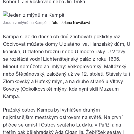
Kohout, Jiří Voskovec nebo Jiří Trnka.
Jeden z mlýnů na Kampě
|
foto:
Jolana Nováková
Kampa si až do dnešních dnů zachovala poklidný ráz.
Obdivovat můžete domy U zlatého lva, Hanzalský dům, U
koníčka, U zlatého hroznu nebo U modré lišky. U Vltavy
se rozkládá vodní Lichtenštejnský palác z roku 1696.
Minout nemůžete ani mlýny: Velkopřevorský, Maltézský
nebo Štěpánovský, založený už ve 12. století. Stávaly tu i
Zlomkovský a Huťský mlýn, a na druhé straně u Vltavy
Sovovy (Odkolkovské) mlýny, kde nyní sídlí Muzeum
Kampa.
Pražský ostrov Kampa byl vyhlášen druhým
nejkrásnějším městským ostrovem na světě. Na první
příčce se umístil Ostrov svatého Ludvíka v Paříži a na
třetím pak bělehradský Ada Ciganlija. Žebříček sestavil