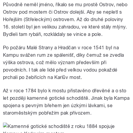
Původně neměl jméno, říkalo se mu prostě Ostrov, nebo
Ostrov pod mostem či Ostrov dolejší. Aby se nepletl s
Hořejším (Střeleckým) ostrovem. Až do druhé poloviny
16. století byl jen velikou zahradou, ve které stály mlýny.
Bydleli tam rybáři, rozkládaly se vinice a pole.
Po požáru Malé Strany a Hradčan v roce 1541 byl na
Kampu svážen rum ze spálenišť, díky čemuž se zvedla
výška ostrova, což mělo význam především při
povodních. I tak ale lidé před velkou vodou pokaždé
prchali po žebřících na Karlův most.
Až v roce 1784 bylo k mostu přistavěno dřevěné a o sto
let později kamenné gotické schodiště. Jinak byla Kampa
spojena s pevným břehem jen úzkými lávkami, se
staroměstským pobřežím pak přívozem.