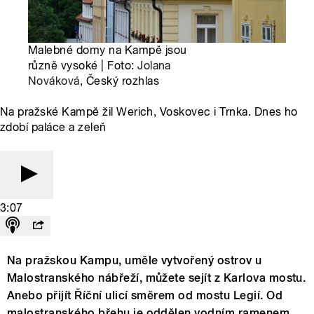
Malebné domy na Kampě jsou
různě vysoké | Foto:
Jolana
Nováková
, Český rozhlas
Na pražské Kampě žil Werich, Voskovec i Trnka. Dnes ho
zdobí paláce a zeleň
3:07
Na pražskou Kampu, uměle vytvořený ostrov u
Malostranského nábřeží, můžete sejít z Karlova mostu.
Anebo přijít Říční ulicí směrem od mostu Legií. Od
malostranského břehu je oddělen vodním ramenem