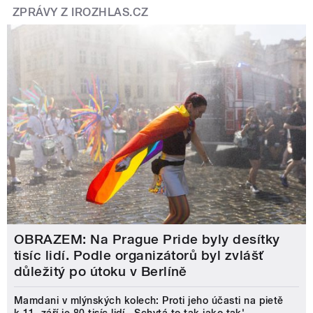
ZPRÁVY Z IROZHLAS.CZ
OBRAZEM: Na Prague Pride byly desítky
tisíc lidí. Podle organizátorů byl zvlášť
důležitý po útoku v Berlíně
Mamdani v mlýnských kolech: Proti jeho účasti na pietě
k 11. září je 80 tisíc lidí. ‚Schytá to tak jako tak'