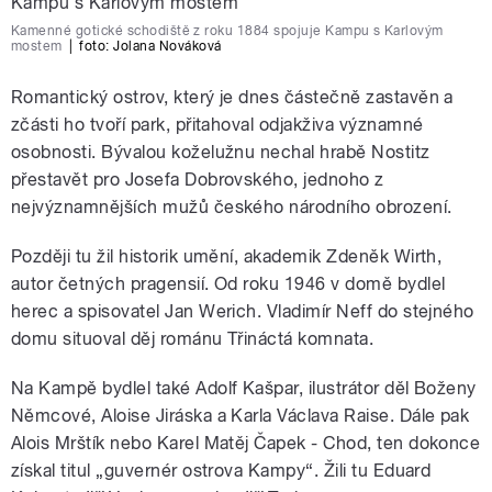
Kamenné gotické schodiště z roku 1884 spojuje Kampu s Karlovým
mostem
|
foto:
Jolana Nováková
Romantický ostrov, který je dnes částečně zastavěn a
zčásti ho tvoří park, přitahoval odjakživa významné
osobnosti. Bývalou koželužnu nechal hrabě Nostitz
přestavět pro Josefa Dobrovského, jednoho z
nejvýznamnějších mužů českého národního obrození.
Později tu žil historik umění, akademik Zdeněk Wirth,
autor četných pragensií. Od roku 1946 v domě bydlel
herec a spisovatel Jan Werich. Vladimír Neff do stejného
domu situoval děj románu Třináctá komnata.
Na Kampě bydlel také Adolf Kašpar, ilustrátor děl Boženy
Němcové, Aloise Jiráska a Karla Václava Raise. Dále pak
Alois Mrštík nebo Karel Matěj Čapek - Chod, ten dokonce
získal titul „guvernér ostrova Kampy“. Žili tu Eduard