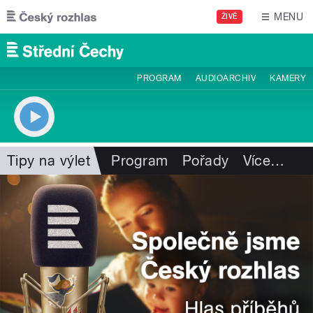
Přejít k hlavnímu obsahu
MENU
ŽIVĚ
PROGRAM
AUDIOARCHIV
KAMERY
Tipy na výlet
Program
Pořady
Více
…