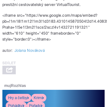
prestižní cestovatelský server VirtualTourist.
<iframe src="https://www.google.com/maps/embed?
pb=!1m18!1m12!1m3!1d3183.4310145870504!2d14.4083
Praha+1!5e1!3m2!1scs!2scz!4v1432721191321"
width="610" height="450" frameborder="0"
style="border:0"></iframe>
autor:
Jolana Nováková
mujRozhlas
Hry a četby
Krimi
Pohádky
Pořady