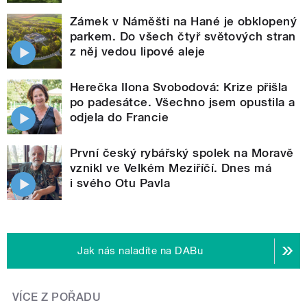
Zámek v Náměšti na Hané je obklopený
parkem. Do všech čtyř světových stran
z něj vedou lipové aleje
Herečka Ilona Svobodová: Krize přišla
po padesátce. Všechno jsem opustila a
odjela do Francie
První český rybářský spolek na Moravě
vznikl ve Velkém Meziříčí. Dnes má
i svého Otu Pavla
Jak nás naladíte na DABu
VÍCE Z POŘADU