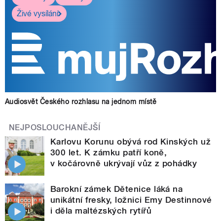
Živé vysílání
Audiosvět Českého rozhlasu na jednom místě
NEJPOSLOUCHANĚJŠÍ
Karlovu Korunu obývá rod Kinských už
300 let. K zámku patří koně,
v kočárovně ukrývají vůz z pohádky
Barokní zámek Dětenice láká na
unikátní fresky, ložnici Emy Destinnové
i děla maltézských rytířů