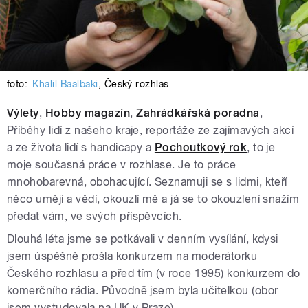
foto:
Khalil Baalbaki
,
Český rozhlas
Výlety
,
Hobby magazín
,
Zahrádkářská poradna
,
Příběhy lidí z našeho kraje, reportáže ze zajímavých akcí
a ze života lidí s handicapy a
Pochoutkový rok
, to je
moje současná práce v rozhlase. Je to práce
mnohobarevná, obohacující. Seznamuji se s lidmi, kteří
něco umějí a vědí, okouzlí mě a já se to okouzlení snažím
předat vám, ve svých příspěvcích.
Dlouhá léta jsme se potkávali v denním vysílání, kdysi
jsem úspěšně prošla konkurzem na moderátorku
Českého rozhlasu a před tím (v roce 1995) konkurzem do
komerčního rádia. Původně jsem byla učitelkou (obor
jsem vystudovala na UK v Praze).