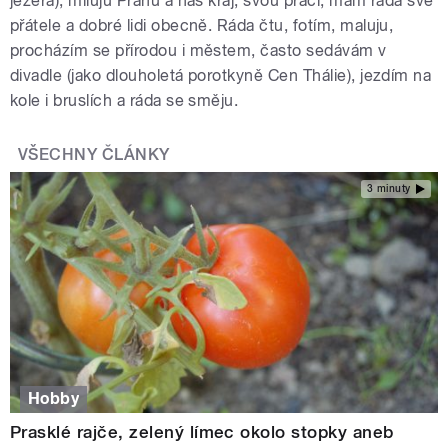
jezera), miluju Prahu a náš kraj, svou práci, mám ráda své
přátele a dobré lidi obecně. Ráda čtu, fotím, maluju,
procházím se přírodou i městem, často sedávám v
divadle (jako dlouholetá porotkyně Cen Thálie), jezdím na
kole i bruslích a ráda se směju.
VŠECHNY ČLÁNKY
3 minuty
Hobby
Prasklé rajče, zelený límec okolo stopky aneb