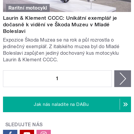
Raritní motocykl
Laurin & Klement CCCC: Unikátní exemplář je
dočasně k vidění ve Škoda Muzeu v Mladé
Boleslavi
Expozice Škoda Muzea se na rok a půl rozrostla o
jedinečný exemplář. Z italského muzea byl do Mladé
Boleslavi zapůjčen jediný dochovaný kus motocyklu
Laurin & Klement CCCC.
STRÁNKY
1
n
Jak nás naladíte na DABu
SLEDUJTE NÁS