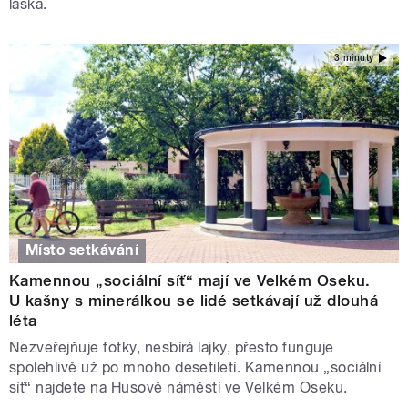
láska.
3 minuty
Místo setkávání
Kamennou „sociální síť“ mají ve Velkém Oseku.
U kašny s minerálkou se lidé setkávají už dlouhá
léta
Nezveřejňuje fotky, nesbírá lajky, přesto funguje
spolehlivě už po mnoho desetiletí. Kamennou „sociální
síť“ najdete na Husově náměstí ve Velkém Oseku.