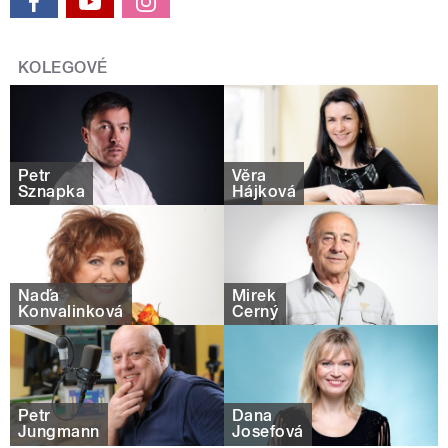
KOLEGOVÉ
Petr
Věra
Sznapka
Hájková
Naďa
Mirek
Konvalinková
Černý
Petr
Dana
Jungmann
Josefová