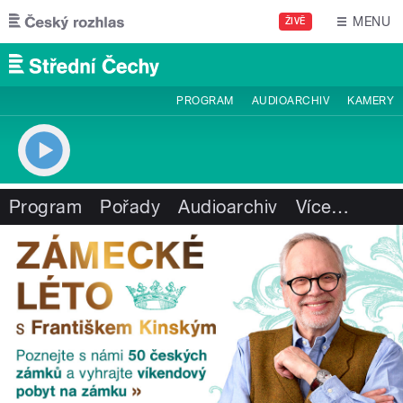
Přejít k hlavnímu obsahu
MENU
ŽIVĚ
PROGRAM
AUDIOARCHIV
KAMERY
Program
Pořady
Audioarchiv
Více
…