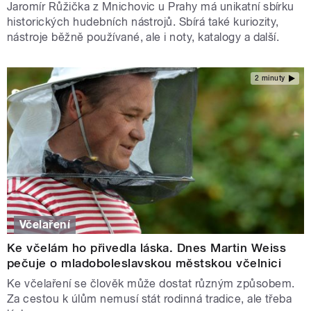
Jaromír Růžička z Mnichovic u Prahy má unikatní sbírku
historických hudebních nástrojů. Sbírá také kuriozity,
nástroje běžně používané, ale i noty, katalogy a další.
2 minuty
Včelaření
Ke včelám ho přivedla láska. Dnes Martin Weiss
pečuje o mladoboleslavskou městskou včelnici
Ke včelaření se člověk může dostat různým způsobem.
Za cestou k úlům nemusí stát rodinná tradice, ale třeba