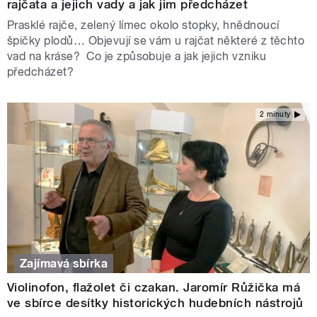
rajčata a jejich vady a jak jim předcházet
Prasklé rajče, zelený límec okolo stopky, hnědnoucí
špičky plodů… Objevují se vám u rajčat některé z těchto
vad na kráse? Co je způsobuje a jak jejich vzniku
předcházet?
2 minuty
Zajímavá sbírka
Violinofon, flažolet či czakan. Jaromír Růžička má
ve sbírce desítky historických hudebních nástrojů