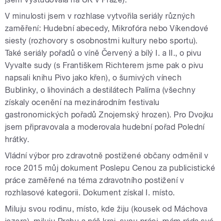
V minulosti jsem v rozhlase vytvořila seriály různých
zaměření: Hudební abecedy, Mikrofóra nebo Víkendové
siesty (rozhovory s osobnostmi kultury nebo sportu).
Také seriály pořadů o víně Červený a bílý I. a II., o pivu
Vyvalte sudy (s Františkem Richterem jsme pak o pivu
napsali knihu Pivo jako křen), o šumivých vínech
Bublinky, o lihovinách a destilátech Palírna (všechny
získaly ocenění na mezinárodním festivalu
gastronomických pořadů Znojemský hrozen). Pro Dvojku
jsem připravovala a moderovala hudební pořad Polední
hrátky.
Vládní výbor pro zdravotně postižené občany odměnil v
roce 2015 můj dokument Poslepu Cenou za publicistické
práce zaměřené na téma zdravotního postižení v
rozhlasové kategorii. Dokument získal I. místo.
Miluju svou rodinu, místo, kde žiju (kousek od Máchova