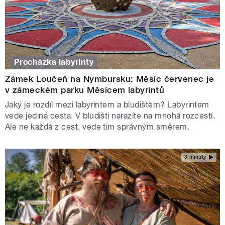
Procházka labyrinty
Zámek Loučeň na Nymbursku: Měsíc červenec je
v zámeckém parku Měsícem labyrintů
Jaký je rozdíl mezi labyrintem a bludištěm? Labyrintem
vede jediná cesta. V bludišti narazíte na mnohá rozcestí.
Ale ne každá z cest, vede tím správným směrem.
3 minuty