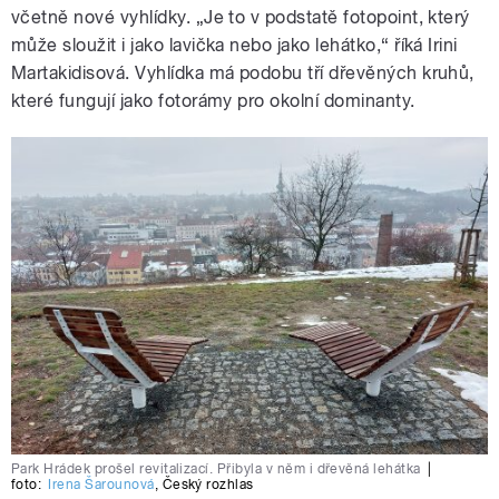
včetně nové vyhlídky. „Je to v podstatě fotopoint, který
může sloužit i jako lavička nebo jako lehátko,“ říká Irini
Martakidisová. Vyhlídka má podobu tří dřevěných kruhů,
které fungují jako fotorámy pro okolní dominanty.
Park Hrádek prošel revitalizací. Přibyla v něm i dřevěná lehátka
|
foto:
Irena Šarounová
,
Český rozhlas