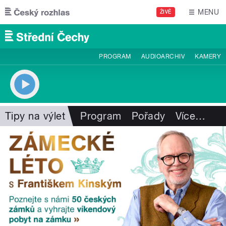
Přejít k hlavnímu obsahu
MENU
ŽIVĚ
PROGRAM
AUDIOARCHIV
KAMERY
Tipy na výlet
Program
Pořady
Více
…