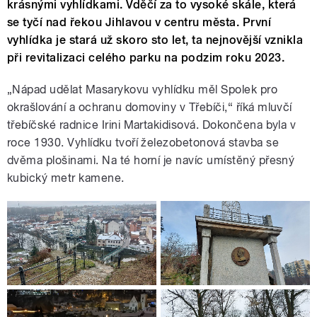
krásnými vyhlídkami. Vděčí za to vysoké skále, která
se tyčí nad řekou Jihlavou v centru města. První
vyhlídka je stará už skoro sto let, ta nejnovější vznikla
při revitalizaci celého parku na podzim roku 2023.
„Nápad udělat Masarykovu vyhlídku měl Spolek pro
okrašlování a ochranu domoviny v Třebíči,“ říká mluvčí
třebíčské radnice Irini Martakidisová. Dokončena byla v
roce 1930. Vyhlídku tvoří železobetonová stavba se
dvěma plošinami. Na té horní je navíc umístěný přesný
kubický metr kamene.