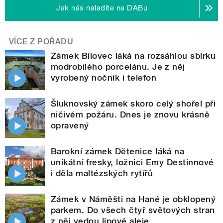
Jak nás naladíte na DABu
VÍCE Z POŘADU
Zámek Bílovec láká na rozsáhlou sbírku
modrobílého porcelánu. Je z něj
vyrobený nočník i telefon
Šluknovský zámek skoro celý shořel při
ničivém požáru. Dnes je znovu krásně
opravený
Barokní zámek Dětenice láká na
unikátní fresky, ložnici Emy Destinnové
i děla maltézských rytířů
Zámek v Náměšti na Hané je obklopený
parkem. Do všech čtyř světových stran
z něj vedou lipové aleje