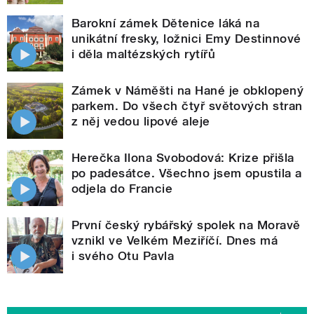
Barokní zámek Dětenice láká na
unikátní fresky, ložnici Emy Destinnové
i děla maltézských rytířů
Zámek v Náměšti na Hané je obklopený
parkem. Do všech čtyř světových stran
z něj vedou lipové aleje
Herečka Ilona Svobodová: Krize přišla
po padesátce. Všechno jsem opustila a
odjela do Francie
První český rybářský spolek na Moravě
vznikl ve Velkém Meziříčí. Dnes má
i svého Otu Pavla