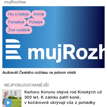
mujRozhlas
Hry a četby
Krimi
Pohádky
Pořady
Živé vysílání
Audiosvět Českého rozhlasu na jednom místě
NEJPOSLOUCHANĚJŠÍ
Karlovu Korunu obývá rod Kinských už
300 let. K zámku patří koně,
v kočárovně ukrývají vůz z pohádky