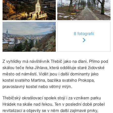
8 fotografií
Z vyhlídky má návštěvník Třebíč jako na dlani. Přímo pod
skálou teče řeka Jihlava, která odděluje staré židovské
město od náměstí. Vidět jsou i další dominanty jako
kostel svatého Martina, bazilika svatého Prokopa,
pravoslavný kostel nebo větrný mlýn.
Třebíčský okrašlovací spolek stojí i za vznikem parku
Hrádek na skále nad řekou. Ten v poslední době prošel
revitalizací a objevily se v něm další zajímavé prvky,