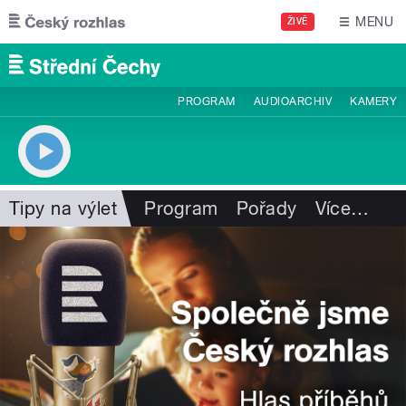
Přejít k hlavnímu obsahu
MENU
ŽIVĚ
PROGRAM
AUDIOARCHIV
KAMERY
Tipy na výlet
Program
Pořady
Více
…