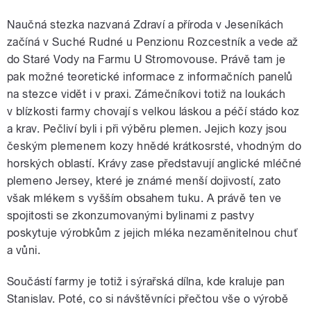
Naučná stezka nazvaná Zdraví a příroda v Jeseníkách
začíná v Suché Rudné u Penzionu Rozcestník a vede až
do Staré Vody na Farmu U Stromovouse. Právě tam je
pak možné teoretické informace z informačních panelů
na stezce vidět i v praxi. Zámečníkovi totiž na loukách
v blízkosti farmy chovají s velkou láskou a péčí stádo koz
a krav. Pečliví byli i při výběru plemen. Jejich kozy jsou
českým plemenem kozy hnědé krátkosrsté, vhodným do
horských oblastí. Krávy zase představují anglické mléčné
plemeno Jersey, které je známé menší dojivostí, zato
však mlékem s vyšším obsahem tuku. A právě ten ve
spojitosti se zkonzumovanými bylinami z pastvy
poskytuje výrobkům z jejich mléka nezaměnitelnou chuť
a vůni.
Součástí farmy je totiž i sýrařská dílna, kde kraluje pan
Stanislav. Poté, co si návštěvníci přečtou vše o výrobě