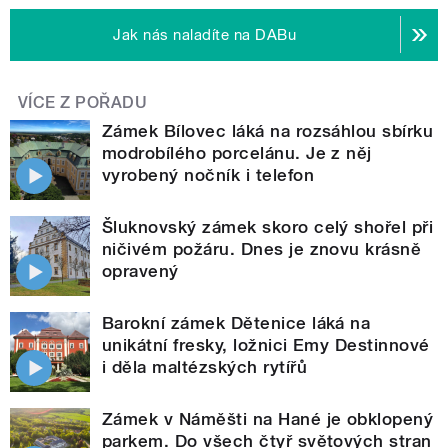
Jak nás naladíte na DABu
VÍCE Z POŘADU
Zámek Bílovec láká na rozsáhlou sbírku
modrobílého porcelánu. Je z něj
vyrobený nočník i telefon
Šluknovský zámek skoro celý shořel při
ničivém požáru. Dnes je znovu krásně
opravený
Barokní zámek Dětenice láká na
unikátní fresky, ložnici Emy Destinnové
i děla maltézských rytířů
Zámek v Náměšti na Hané je obklopený
parkem. Do všech čtyř světových stran