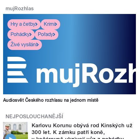
mujRozhlas
Hry a četby
Krimi
Pohádky
Pořady
Živé vysílání
Audiosvět Českého rozhlasu na jednom místě
NEJPOSLOUCHANĚJŠÍ
Karlovu Korunu obývá rod Kinských už
300 let. K zámku patří koně,
v kočárovně ukrývají vůz z pohádky