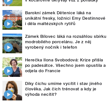
Barokní zámek Dětenice láká na
unikátní fresky, ložnici Emy Destinnové
i děla maltézských rytířů
Zámek Bílovec láká na rozsáhlou sbírku
modrobílého porcelánu. Je z něj
vyrobený nočník i telefon
Herečka Ilona Svobodová: Krize přišla
po padesátce. Všechno jsem opustila a
odjela do Francie
Díky čichu umíme vycítit i stav jiného
člověka. Jak čich trénovat a kdy je
výhoda necítit?