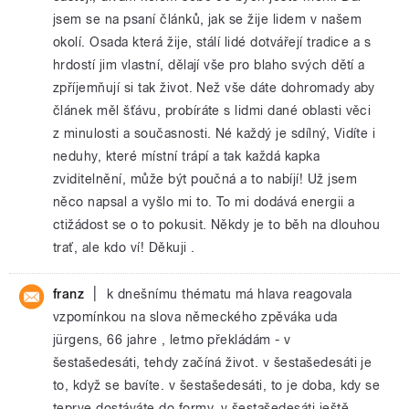
jsem se na psaní článků, jak se žije lidem v našem
okolí. Osada která žije, stálí lidé dotvářejí tradice a s
hrdostí jim vlastní, dělají vše pro blaho svých dětí a
zpříjemňují si tak život. Než vše dáte dohromady aby
článek měl šťávu, probíráte s lidmi dané oblasti věci
z minulosti a současnosti. Né každý je sdílný, Vidíte i
neduhy, které místní trápí a tak každá kapka
zviditelnění, může být poučná a to nabíjí! Už jsem
něco napsal a vyšlo mi to. To mi dodává energii a
ctižádost se o to pokusit. Někdy je to běh na dlouhou
trať, ale kdo ví! Děkuji .
|
franz
k dnešnímu thématu má hlava reagovala
vzpomínkou na slova německého zpěváka uda
jürgens, 66 jahre , letmo překládám - v
šestašedesáti, tehdy začíná život. v šestašedesáti je
to, když se bavíte. v šestašedesáti, to je doba, kdy se
teprve dostáváte do formy. v šestašedesáti ještě