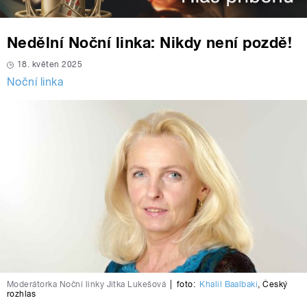
Nedělní Noční linka: Nikdy není pozdě!
18. květen 2025
Noční linka
Moderátorka Noční linky Jitka Lukešová
|
foto:
Khalil Baalbaki
,
Český
rozhlas