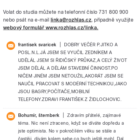
Volat do studia můžete na telefonní číslo 731 800 900
nebo psát na e-mail
linka@rozhlas.cz
, případně využijte
webový formulář www.rozhlas.cz/linka.
|
frantisek svaricek
DOBRY VEČÉR P.JITKO A
POSL.N.L.JÁ JSEM SE VYUČIL ZEDNÍKEM A
UDĚLÁL JSEM SI ŘIDIČSKÝ PRŮKAZ,A CELÝ ŽIVOT
JSEM DĚLÁL A DĚLÁM STAVEBNÍ ČINNOST.PO
NIČEM JINÉM JSEM NETOUŽIL,AKORÁT JSEM SE
NAUČIL PRACOVAT S MODÉRNÍ TECHNIKOU,JAKO
JSOU BAGRY,POČÍTAČE,MOBILNÍ
TELEFONY.ZDRAVI FRANTIŠEK Z ŽIDLOCHOVIC.
|
Bohumír, šternberk
Zdravím přátelé, zajímavé
téma. Nic není ztraceno, když se díváte dopředu a
jste optimista. No v pokročilém věku se stále a
častěji, dívám kolem sebe co bych ještě mohl. Dal