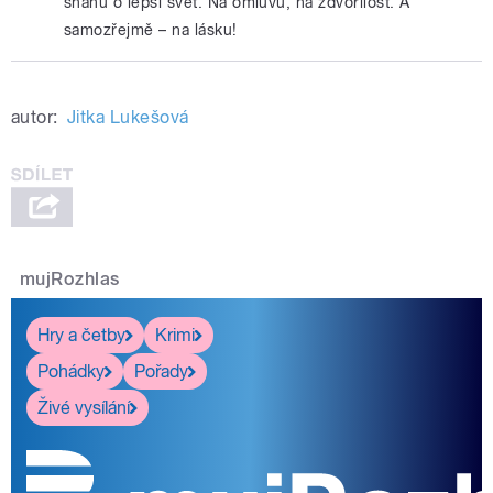
snahu o lepší svět. Na omluvu, na zdvořilost. A
samozřejmě – na lásku!
autor:
Jitka Lukešová
mujRozhlas
Hry a četby
Krimi
Pohádky
Pořady
Živé vysílání