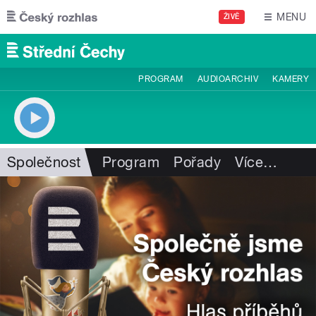
Přejít k hlavnímu obsahu
MENU
ŽIVĚ
PROGRAM
AUDIOARCHIV
KAMERY
Společnost
Program
Pořady
Více
…