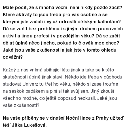
Máte pocit, že s mnoha věcmi není nikdy pozdě začít?
Které aktivity to jsou třeba pro vás osobně a se
kterými jste začali i vy už odrostlí dětským kalhotám?
Dá se začít bez problému i s jiným druhem pracovních
aktivit a jinou profesí i v pozdějším věku? Dá se začít
dělat úplně něco jiného, pokud to člověk moc chce?
Jaké jsou vaše zkušenosti a jak jste v tomto ohledu
odvážní?
Každý z nás vnímá ubíhající léta jinak a také se k této
skutečnosti úplně jinak staví. Někdo jde třeba v důchodu
studovat Univerzitu třetího věku, někdo si zase troufne
na seskok padákem a plní si tak svůj sen. Jiný zkouší
všechno možné, co ještě doposud nezkusil. Jaké jsou
vaše zkušenosti?
Na vaše příběhy se v dnešní Noční lince z Prahy už teď
těší Jitka Lukešová.