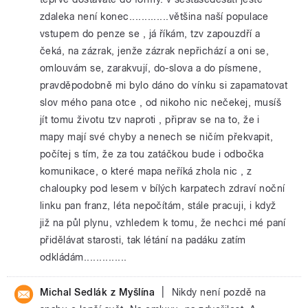
zdaleka není konec.............většina naší populace
vstupem do penze se , já říkám, tzv zapouzdří a
čeká, na zázrak, jenže zázrak nepřichází a oni se,
omlouvám se, zarakvují, do-slova a do písmene,
pravděpodobně mi bylo dáno do vínku si zapamatovat
slov mého pana otce , od nikoho nic nečekej, musíš
jít tomu životu tzv naproti , připrav se na to, že i
mapy mají své chyby a nenech se ničím překvapit,
počítej s tím, že za tou zatáčkou bude i odbočka
komunikace, o které mapa neříká zhola nic , z
chaloupky pod lesem v bílých karpatech zdraví noční
linku pan franz, léta nepočítám, stále pracuji, i když
již na půl plynu, vzhledem k tomu, že nechci mé paní
přidělávat starosti, tak létání na padáku zatím
odkládám..............
|
Michal Sedlák z Myšlína
Nikdy není pozdě na