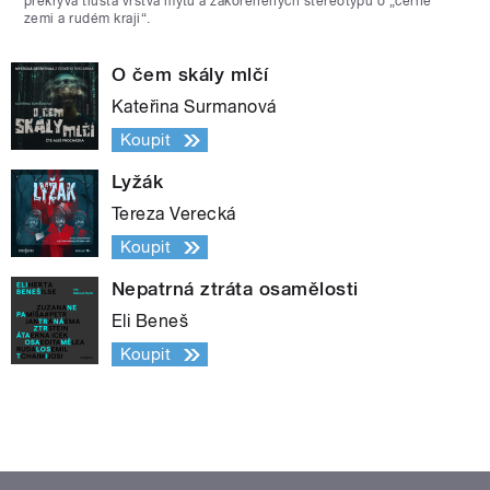
překrývá tlustá vrstva mýtů a zakořeněných stereotypů o „černé
zemi a rudém kraji“.
O čem skály mlčí
Kateřina Surmanová
Koupit
Lyžák
Tereza Verecká
Koupit
Nepatrná ztráta osamělosti
Eli Beneš
Koupit