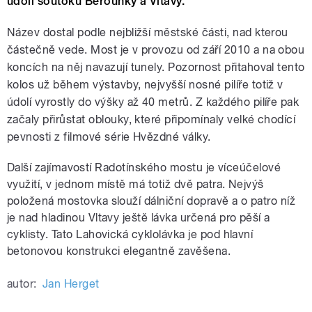
údolí soutoku Berounky a Vltavy.
Název dostal podle nejbližší městské části, nad kterou
částečně vede. Most je v provozu od září 2010 a na obou
koncích na něj navazují tunely. Pozornost přitahoval tento
kolos už během výstavby, nejvyšší nosné pilíře totiž v
údolí vyrostly do výšky až 40 metrů. Z každého pilíře pak
začaly přirůstat oblouky, které připomínaly velké chodící
pevnosti z filmové série Hvězdné války.
Další zajímavostí Radotínského mostu je víceúčelové
využití, v jednom místě má totiž dvě patra. Nejvýš
položená mostovka slouží dálniční dopravě a o patro níž
je nad hladinou Vltavy ještě lávka určená pro pěší a
cyklisty. Tato Lahovická cyklolávka je pod hlavní
betonovou konstrukci elegantně zavěšena.
autor:
Jan Herget