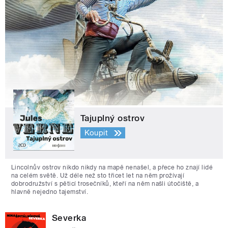
Tajuplný ostrov
Koupit
Lincolnův ostrov nikdo nikdy na mapě nenašel, a přece ho znají lidé
na celém světě. Už déle než sto třicet let na něm prožívají
dobrodružství s pěticí trosečníků, kteří na něm našli útočiště, a
hlavně nejedno tajemství.
Severka