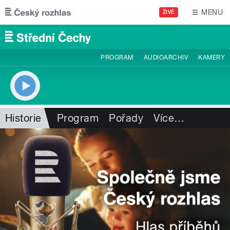
Přejít k hlavnímu obsahu
MENU
ŽIVĚ
PROGRAM
AUDIOARCHIV
KAMERY
Historie
Program
Pořady
Více
…