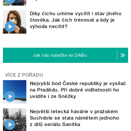
Díky čichu umíme vycítit i stav jiného
člověka. Jak čich trénovat a kdy je
výhoda necítit?
Jak nás naladíte na DABu
VÍCE Z POŘADU
Nejvyšší bod České republiky je vysílač
na Pradědu. Při dobré viditelnosti ho
uvidíte i ze Sněžky
Největší letecká havárie v pražském
Suchdole se stala námětem jednoho
z dílů seriálu Sanitka