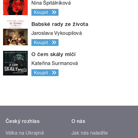
Nina Špitálníková
Koupit
Babské rady ze života
Jaroslava Vykoupilová
Koupit
O čem skály mlčí
Kateřina Surmanová
Koupit
Český rozhlas
O nás
Válka na Ukrajině
Jak nás naladíte