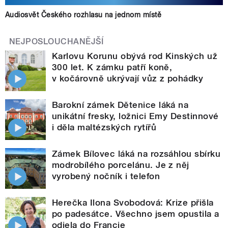
Audiosvět Českého rozhlasu na jednom místě
NEJPOSLOUCHANĚJŠÍ
Karlovu Korunu obývá rod Kinských už
300 let. K zámku patří koně,
v kočárovně ukrývají vůz z pohádky
Barokní zámek Dětenice láká na
unikátní fresky, ložnici Emy Destinnové
i děla maltézských rytířů
Zámek Bílovec láká na rozsáhlou sbírku
modrobílého porcelánu. Je z něj
vyrobený nočník i telefon
Herečka Ilona Svobodová: Krize přišla
po padesátce. Všechno jsem opustila a
odjela do Francie