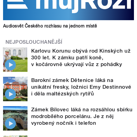
Audiosvět Českého rozhlasu na jednom místě
NEJPOSLOUCHANĚJŠÍ
Karlovu Korunu obývá rod Kinských už
300 let. K zámku patří koně,
v kočárovně ukrývají vůz z pohádky
Barokní zámek Dětenice láká na
unikátní fresky, ložnici Emy Destinnové
i děla maltézských rytířů
Zámek Bílovec láká na rozsáhlou sbírku
modrobílého porcelánu. Je z něj
vyrobený nočník i telefon