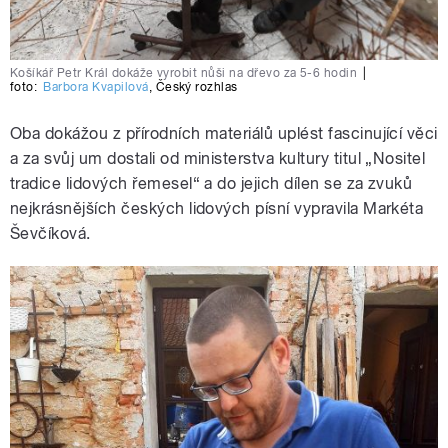
Košíkář Petr Král dokáže vyrobit nůši na dřevo za 5-6 hodin
|
foto:
Barbora Kvapilová
,
Český rozhlas
Oba dokážou z přírodních materiálů uplést fascinující věci
a za svůj um dostali od ministerstva kultury titul „Nositel
tradice lidových řemesel“ a do jejich dílen se za zvuků
nejkrásnějších českých lidových písní vypravila Markéta
Ševčíková.