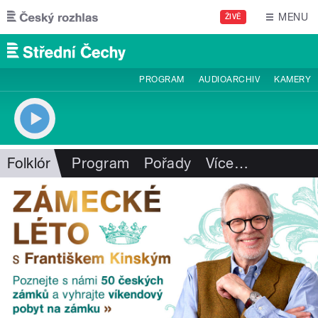
Přejít k hlavnímu obsahu
MENU
ŽIVĚ
PROGRAM
AUDIOARCHIV
KAMERY
Folklór
Program
Pořady
Více
…