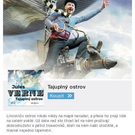
Tajuplný ostrov
Koupit
Lincolnův ostrov nikdo nikdy na mapě nenašel, a přece ho znají lidé
na celém světě. Už déle než sto třicet let na něm prožívají
dobrodružství s pěticí trosečníků, kteří na něm našli útočiště, a
hlavně nejedno tajemství.