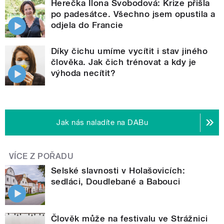
Herečka Ilona Svobodová: Krize přišla
po padesátce. Všechno jsem opustila a
odjela do Francie
Díky čichu umíme vycítit i stav jiného
člověka. Jak čich trénovat a kdy je
výhoda necítit?
Jak nás naladíte na DABu
VÍCE Z POŘADU
Selské slavnosti v Holašovicích:
sedláci, Doudlebané a Babouci
Člověk může na festivalu ve Strážnici