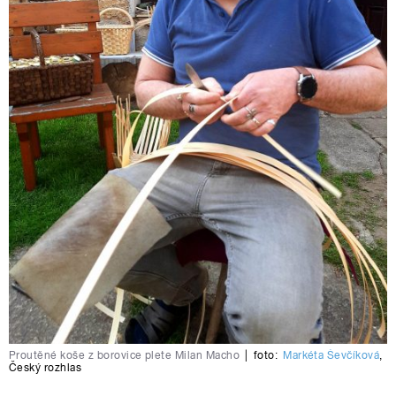
Proutěné koše z borovice plete Milan Macho
|
foto:
Markéta Ševčíková
,
Český rozhlas