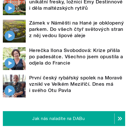
unikátní fresky, ložnici Emy Destinnové
i děla maltézských rytířů
Zámek v Náměšti na Hané je obklopený
parkem. Do všech čtyř světových stran
z něj vedou lipové aleje
Herečka Ilona Svobodová: Krize přišla
po padesátce. Všechno jsem opustila a
odjela do Francie
První český rybářský spolek na Moravě
vznikl ve Velkém Meziříčí. Dnes má
i svého Otu Pavla
Jak nás naladíte na DABu