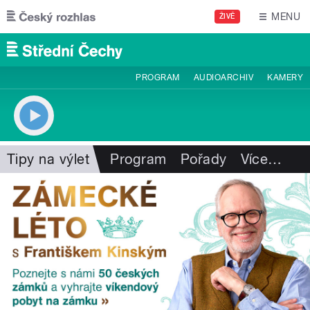
Přejít k hlavnímu obsahu
MENU
ŽIVĚ
PROGRAM
AUDIOARCHIV
KAMERY
Tipy na výlet
Program
Pořady
Více
…