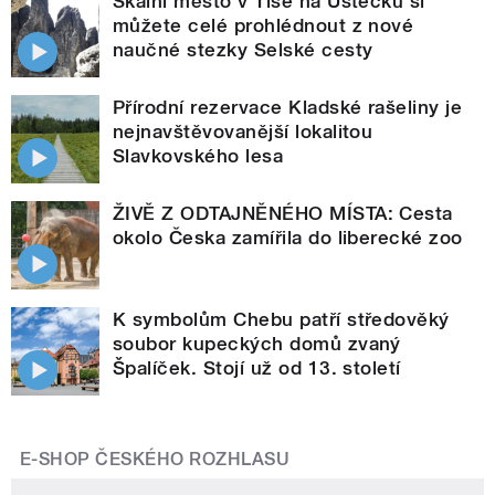
Skalní město v Tisé na Ústecku si
můžete celé prohlédnout z nové
naučné stezky Selské cesty
Přírodní rezervace Kladské rašeliny je
nejnavštěvovanější lokalitou
Slavkovského lesa
ŽIVĚ Z ODTAJNĚNÉHO MÍSTA: Cesta
okolo Česka zamířila do liberecké zoo
K symbolům Chebu patří středověký
soubor kupeckých domů zvaný
Špalíček. Stojí už od 13. století
E-SHOP ČESKÉHO ROZHLASU