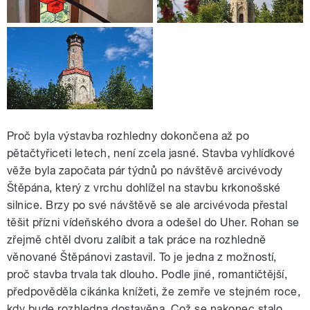
Proč byla výstavba rozhledny dokončena až po
pětačtyřiceti letech, není zcela jasné. Stavba vyhlídkové
věže byla započata pár týdnů po návštěvě arcivévody
Štěpána, který z vrchu dohlížel na stavbu krkonošské
silnice. Brzy po své návštěvě se ale arcivévoda přestal
těšit přízni vídeňského dvora a odešel do Uher. Rohan se
zřejmě chtěl dvoru zalíbit a tak práce na rozhledně
věnované Štěpánovi zastavil. To je jedna z možností,
proč stavba trvala tak dlouho. Podle jiné, romantičtější,
předpověděla cikánka knížeti, že zemře ve stejném roce,
kdy bude rozhledna dostavěna. Což se nakonec stalo.