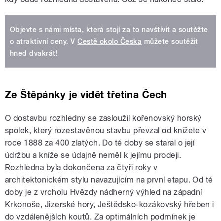
Objevte s námi místa, která stojí za to navštívit a soutěžte
o atraktivní ceny. V
Cestě okolo Česka
můžete soutěžit
hned dvakrát!
Ze Štěpánky je vidět třetina Čech
O dostavbu rozhledny se zasloužil kořenovský horský
spolek, který rozestavěnou stavbu převzal od knížete v
roce 1888 za 400 zlatých. Do té doby se staral o její
údržbu a kníže se údajně neměl k jejímu prodeji.
Rozhledna byla dokončena za čtyři roky v
architektonickém stylu navazujícím na první etapu. Od té
doby je z vrcholu Hvězdy nádherný výhled na západní
Krkonoše, Jizerské hory, Ještědsko-kozákovský hřeben i
do vzdálenějších koutů. Za optimálních podmínek je