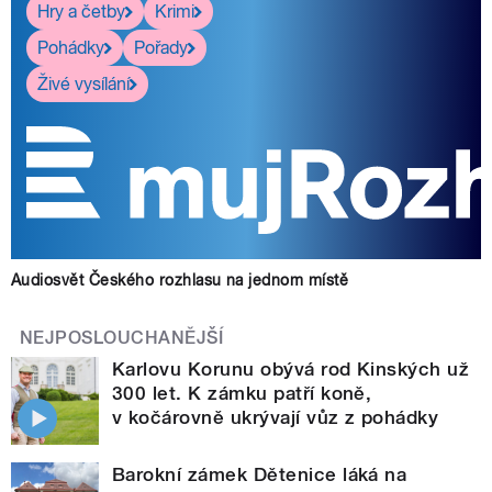
Hry a četby
Krimi
Pohádky
Pořady
Živé vysílání
Audiosvět Českého rozhlasu na jednom místě
NEJPOSLOUCHANĚJŠÍ
Karlovu Korunu obývá rod Kinských už
300 let. K zámku patří koně,
v kočárovně ukrývají vůz z pohádky
Barokní zámek Dětenice láká na