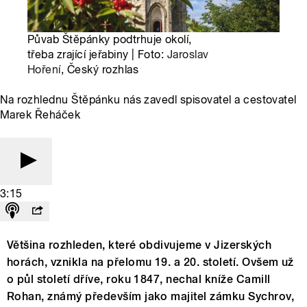
Půvab Štěpánky podtrhuje okolí,
třeba zrající jeřabiny | Foto:
Jaroslav
Hoření
, Český rozhlas
Na rozhlednu Štěpánku nás zavedl spisovatel a cestovatel
Marek Řeháček
3:15
Většina rozhleden, které obdivujeme v Jizerských
horách, vznikla na přelomu 19. a 20. století. Ovšem už
o půl století dříve, roku 1847, nechal kníže Camill
Rohan, známý především jako majitel zámku Sychrov,