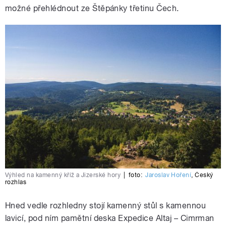
možné přehlédnout ze Štěpánky třetinu Čech.
Výhled na kamenný kříž a Jizerské hory
|
foto:
Jaroslav Hoření
,
Český
rozhlas
Hned vedle rozhledny stojí kamenný stůl s kamennou
lavicí, pod ním pamětní deska Expedice Altaj – Cimrman