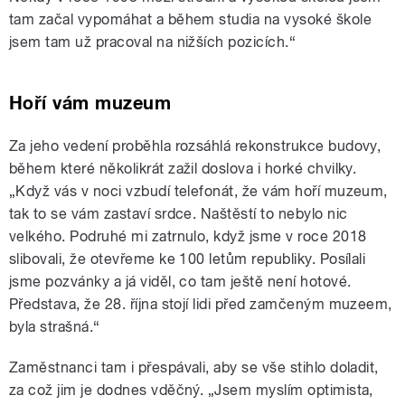
tam začal vypomáhat a během studia na vysoké škole
jsem tam už pracoval na nižších pozicích.“
Hoří vám muzeum
Za jeho vedení proběhla rozsáhlá rekonstrukce budovy,
během které několikrát zažil doslova i horké chvilky.
„Když vás v noci vzbudí telefonát, že vám hoří muzeum,
tak to se vám zastaví srdce. Naštěstí to nebylo nic
velkého. Podruhé mi zatrnulo, když jsme v roce 2018
slibovali, že otevřeme ke 100 letům republiky. Posílali
jsme pozvánky a já viděl, co tam ještě není hotové.
Představa, že 28. října stojí lidi před zamčeným muzeem,
byla strašná.“
Zaměstnanci tam i přespávali, aby se vše stihlo doladit,
za což jim je dodnes vděčný. „Jsem myslím optimista,