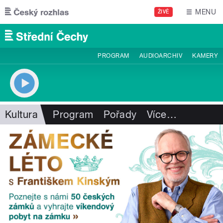
Přejít k hlavnímu obsahu
MENU
ŽIVĚ
PROGRAM
AUDIOARCHIV
KAMERY
Kultura
Program
Pořady
Více
…