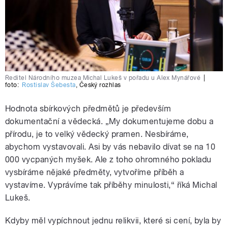
Ředitel Národního muzea Michal Lukeš v pořadu u Alex Mynářové
|
foto:
Rostislav Šebesta
,
Český rozhlas
Hodnota sbírkových předmětů je především
dokumentační a vědecká. „My dokumentujeme dobu a
přírodu, je to velký vědecký pramen. Nesbíráme,
abychom vystavovali. Asi by vás nebavilo dívat se na 10
000 vycpaných myšek. Ale z toho ohromného pokladu
vysbíráme nějaké předměty, vytvoříme příběh a
vystavíme. Vyprávíme tak příběhy minulosti,“ říká Michal
Lukeš.
Kdyby měl vypíchnout jednu relikvii, které si cení, byla by