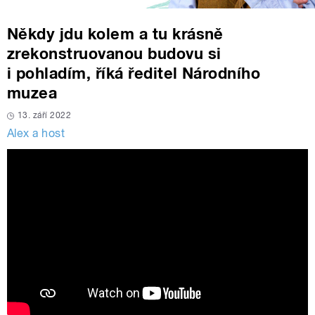
Někdy jdu kolem a tu krásně
zrekonstruovanou budovu si
i pohladím, říká ředitel Národního
muzea
13. září 2022
Alex a host