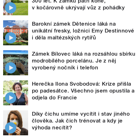
300 let. K zámku patří koně,
v kočárovně ukrývají vůz z pohádky
Barokní zámek Dětenice láká na
unikátní fresky, ložnici Emy Destinnové
i děla maltézských rytířů
Zámek Bílovec láká na rozsáhlou sbírku
modrobílého porcelánu. Je z něj
vyrobený nočník i telefon
Herečka Ilona Svobodová: Krize přišla
po padesátce. Všechno jsem opustila a
odjela do Francie
Díky čichu umíme vycítit i stav jiného
člověka. Jak čich trénovat a kdy je
výhoda necítit?