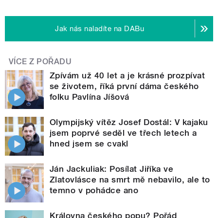
Jak nás naladíte na DABu
VÍCE Z POŘADU
Zpívám už 40 let a je krásné prozpívat
se životem, říká první dáma českého
folku Pavlína Jíšová
Olympijský vítěz Josef Dostál: V kajaku
jsem poprvé seděl ve třech letech a
hned jsem se cvakl
Ján Jackuliak: Posílat Jiříka ve
Zlatovlásce na smrt mě nebavilo, ale to
temno v pohádce ano
Královna českého popu? Pořád