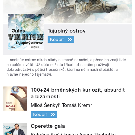
Tajuplný ostrov
Koupit
Lincolnův ostrov nikdo nikdy na mapě nenašel, a přece ho znají lidé
na celém světě. Už déle než sto třicet let na něm prožívají
dobrodružství s pěticí trosečníků, kteří na něm našli útočiště, a
hlavně nejedno tajemství.
100+24 brněnských kuriozit, absurdit
a bizarností
Miloš Šenkýř, Tomáš Kremr
Koupit
Operette gala
Kateřina Kněžíková a Adam Plachetka