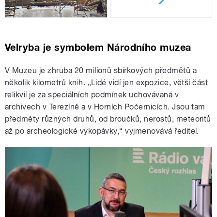
Velryba je symbolem Národního muzea
V Muzeu je zhruba 20 milionů sbírkových předmětů a
několik kilometrů knih. „Lidé vidí jen expozice, větší část
relikvií je za speciálních podmínek uchovávaná v
archivech v Terezíně a v Horních Počernicích. Jsou tam
předměty různých druhů, od broučků, nerostů, meteoritů
až po archeologické vykopávky,“ vyjmenovává ředitel.