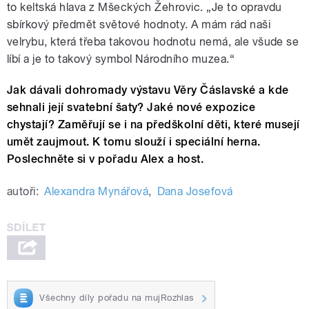
to keltská hlava z Mšeckých Žehrovic. „Je to opravdu
sbírkový předmět světové hodnoty. A mám rád naši
velrybu, která třeba takovou hodnotu nemá, ale všude se
líbí a je to takový symbol Národního muzea.“
Jak dávali dohromady výstavu Věry Čáslavské a kde
sehnali její svatební šaty? Jaké nové expozice
chystají? Zaměřují se i na předškolní děti, které musejí
umět zaujmout. K tomu slouží i speciální herna.
Poslechněte si v pořadu Alex a host.
autoři:
Alexandra Mynářová
,
Dana Josefová
Všechny díly pořadu na mujRozhlas