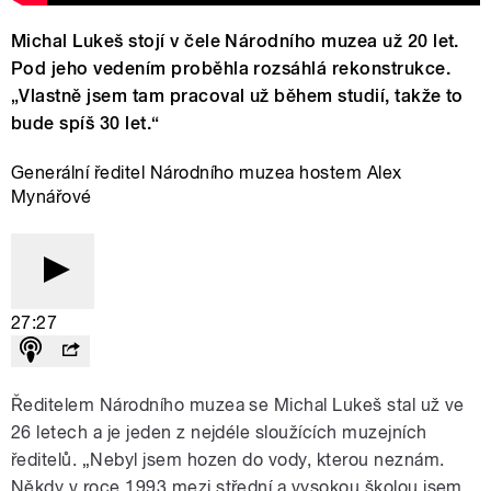
Michal Lukeš stojí v čele Národního muzea už 20 let.
Pod jeho vedením proběhla rozsáhlá rekonstrukce.
„Vlastně jsem tam pracoval už během studií, takže to
bude spíš 30 let.“
Generální ředitel Národního muzea hostem Alex
Mynářové
27:27
Ředitelem Národního muzea se Michal Lukeš stal už ve
26 letech a je jeden z nejdéle sloužících muzejních
ředitelů. „Nebyl jsem hozen do vody, kterou neznám.
Někdy v roce 1993 mezi střední a vysokou školou jsem