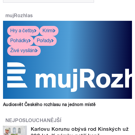
mujRozhlas
Hry a četby
Krimi
Pohádky
Pořady
Živé vysílání
Audiosvět Českého rozhlasu na jednom místě
NEJPOSLOUCHANĚJŠÍ
Karlovu Korunu obývá rod Kinských už