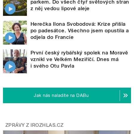
parkem. Do všech čtyř světových stran
z něj vedou lipové aleje
Herečka Ilona Svobodová: Krize přišla
po padesátce. Všechno jsem opustila a
odjela do Francie
První český rybářský spolek na Moravě
vznikl ve Velkém Meziříčí. Dnes má
i svého Otu Pavla
Jak nás naladíte na DABu
ZPRÁVY Z IROZHLAS.CZ