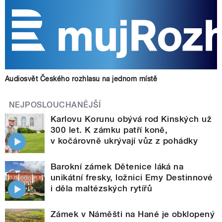
Audiosvět Českého rozhlasu na jednom místě
NEJPOSLOUCHANĚJŠÍ
Karlovu Korunu obývá rod Kinských už
300 let. K zámku patří koně,
v kočárovně ukrývají vůz z pohádky
Barokní zámek Dětenice láká na
unikátní fresky, ložnici Emy Destinnové
i děla maltézských rytířů
Zámek v Náměšti na Hané je obklopený