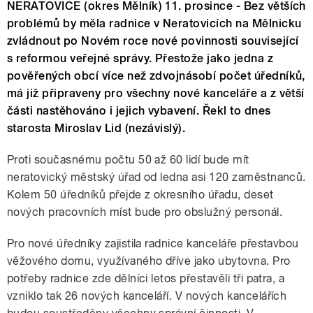
NERATOVICE (okres Mělník) 11. prosince - Bez větších
problémů by měla radnice v Neratovicích na Mělnicku
zvládnout po Novém roce nové povinnosti související
s reformou veřejné správy. Přestože jako jedna z
pověřených obcí více než zdvojnásobí počet úředníků,
má již připraveny pro všechny nové kanceláře a z větší
části nastěhováno i jejich vybavení. Řekl to dnes
starosta Miroslav Lid (nezávislý).
Proti současnému počtu 50 až 60 lidí bude mít
neratovický městský úřad od ledna asi 120 zaměstnanců.
Kolem 50 úředníků přejde z okresního úřadu, deset
nových pracovních míst bude pro obslužný personál.
Pro nové úředníky zajistila radnice kanceláře přestavbou
věžového domu, využívaného dříve jako ubytovna. Pro
potřeby radnice zde dělníci letos přestavěli tři patra, a
vzniklo tak 26 nových kanceláří. V nových kancelářích