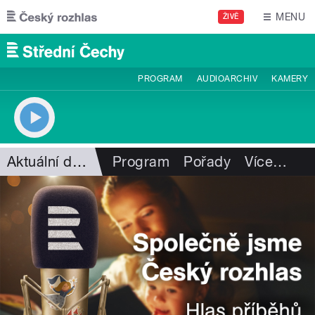
Přejít k hlavnímu obsahu
MENU
ŽIVĚ
PROGRAM
AUDIOARCHIV
KAMERY
Aktuální dění
Program
Pořady
Více
…