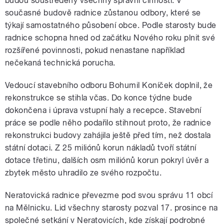
budou soustředěny všechny správní činnosti. V
současné budově radnice zůstanou odbory, které se
týkají samostatného působení obce. Podle starosty bude
radnice schopna hned od začátku Nového roku plnit své
rozšířené povinnosti, pokud nenastane například
nečekaná technická porucha.
Vedoucí stavebního odboru Bohumil Koníček doplnil, že
rekonstrukce se stihla včas. Do konce týdne bude
dokončena i úprava vstupní haly a recepce. Stavební
práce se podle něho podařilo stihnout proto, že radnice
rekonstrukci budovy zahájila ještě před tím, než dostala
státní dotaci. Z 25 miliónů korun nákladů tvoří státní
dotace třetinu, dalších osm miliónů korun pokryl úvěr a
zbytek město uhradilo ze svého rozpočtu.
Neratovická radnice převezme pod svou správu 11 obcí
na Mělnicku. Lid všechny starosty pozval 17. prosince na
společné setkání v Neratovicích, kde získají podrobné