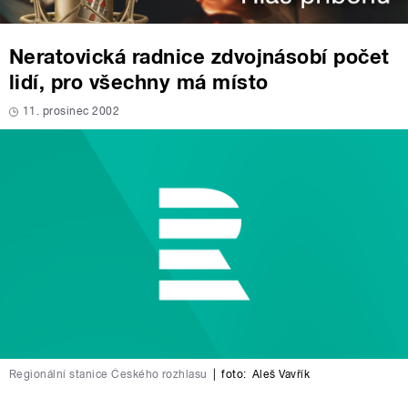
Neratovická radnice zdvojnásobí počet
lidí, pro všechny má místo
11. prosinec 2002
Regionální stanice Českého rozhlasu
|
foto:
Aleš Vavřík