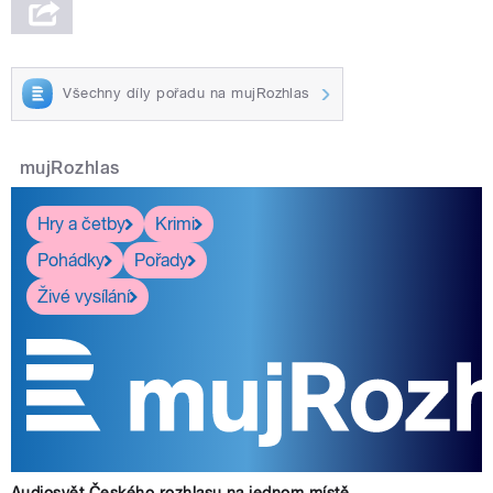
Všechny díly pořadu na mujRozhlas
mujRozhlas
Hry a četby
Krimi
Pohádky
Pořady
Živé vysílání