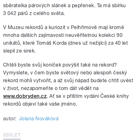
sběratelka párových slánek a pepřenek. Ta má sbírku
3 042 párů z celého světa.
V Muzeu rekordů a kuriozit v Pelhřimově mají kromě
mnoha dalších zajímavostí neuvěřitelnou kolekci 90
unikátů, které Tomáš Korda (dnes už nežijící) za 40 let
slepil ze sirek.
Chtěli byste svůj koníček povýšit také na rekord?
Vymyslete, v čem byste světový nebo alespoň český
rekord mohli vytvořit, a až svůj nápad budete chtít uvést
v život, nezapomeňte o tom dát vědět na
www.dobryden.cz
. Ať se v příštím vydání České knihy
rekordů objeví také vaše jméno.
autor:
Jolana Nováková