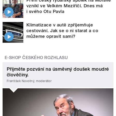
První český rybářský spolek na Moravě
vznikl ve Velkém Meziříčí. Dnes má
i svého Otu Pavla
Klimatizace v autě zpříjemňuje
cestování. Jak se o ni starat a co
můžeme opravit sami?
E-SHOP ČESKÉHO ROZHLASU
Přijměte pozvání na úsměvný doušek moudré
člověčiny.
František Novotný, moderátor