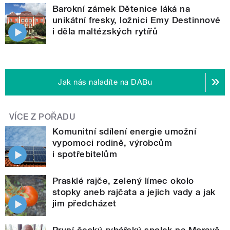
Barokní zámek Dětenice láká na
unikátní fresky, ložnici Emy Destinnové
i děla maltézských rytířů
Jak nás naladíte na DABu
VÍCE Z POŘADU
Komunitní sdílení energie umožní
vypomoci rodině, výrobcům
i spotřebitelům
Prasklé rajče, zelený límec okolo
stopky aneb rajčata a jejich vady a jak
jim předcházet