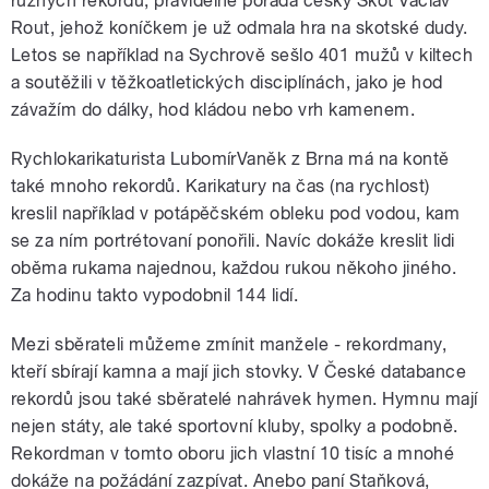
různých rekordů, pravidelně pořádá český Skot Václav
Rout, jehož koníčkem je už odmala hra na skotské dudy.
Letos se například na Sychrově sešlo 401 mužů v kiltech
a soutěžili v těžkoatletických disciplínách, jako je hod
závažím do dálky, hod kládou nebo vrh kamenem.
Rychlokarikaturista LubomírVaněk z Brna má na kontě
také mnoho rekordů. Karikatury na čas (na rychlost)
kreslil například v potápěčském obleku pod vodou, kam
se za ním portrétovaní ponořili. Navíc dokáže kreslit lidi
oběma rukama najednou, každou rukou někoho jiného.
Za hodinu takto vypodobnil 144 lidí.
Mezi sběrateli můžeme zmínit manžele - rekordmany,
kteří sbírají kamna a mají jich stovky. V České databance
rekordů jsou také sběratelé nahrávek hymen. Hymnu mají
nejen státy, ale také sportovní kluby, spolky a podobně.
Rekordman v tomto oboru jich vlastní 10 tisíc a mnohé
dokáže na požádání zazpívat. Anebo paní Staňková,