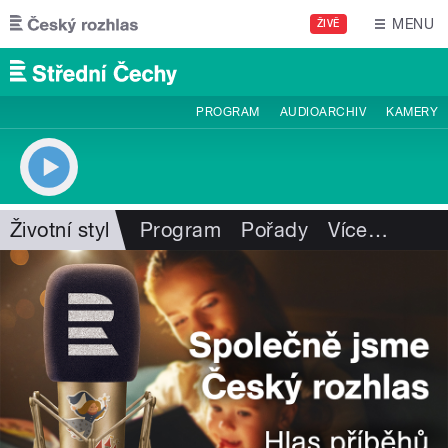
Přejít k hlavnímu obsahu
MENU
ŽIVĚ
PROGRAM
AUDIOARCHIV
KAMERY
Životní styl
Program
Pořady
Více
…