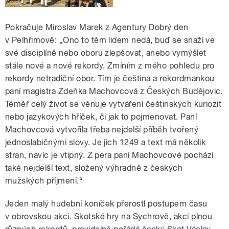
Pokračuje Miroslav Marek z Agentury Dobrý den
v Pelhřimově: „Ono to těm lidem nedá, buď se snaží ve
své disciplíně nebo oboru zlepšovat, anebo vymýšlet
stále nové a nové rekordy. Zmíním z mého pohledu pro
rekordy netradiční obor. Tím je čeština a rekordmankou
paní magistra Zdeňka Machovcová z Českých Budějovic.
Téměř celý život se věnuje vytváření češtinských kuriozit
nebo jazykových hříček, či jak to pojmenovat. Paní
Machovcová vytvořila třeba nejdelší příběh tvořený
jednoslabičnými slovy. Je jich 1249 a text má několik
stran, navíc je vtipný. Z pera paní Machovcové pochází
také nejdelší text, složený výhradně z českých
mužských příjmení.“
Jeden malý hudební koníček přerostl postupem času
v obrovskou akci. Skotské hry na Sychrově, akci plnou