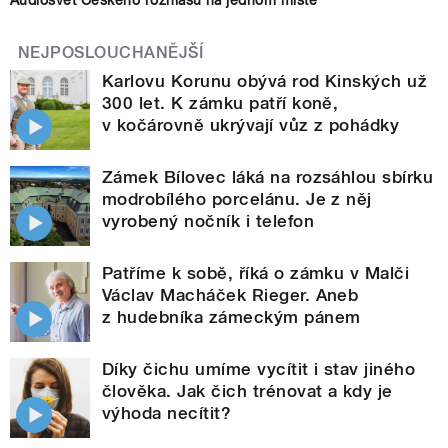
Audiosvět Českého rozhlasu na jednom místě
NEJPOSLOUCHANĚJŠÍ
Karlovu Korunu obývá rod Kinských už
300 let. K zámku patří koně,
v kočárovně ukrývají vůz z pohádky
Zámek Bílovec láká na rozsáhlou sbírku
modrobílého porcelánu. Je z něj
vyrobený nočník i telefon
Patříme k sobě, říká o zámku v Malči
Václav Macháček Rieger. Aneb
z hudebníka zámeckým pánem
Díky čichu umíme vycítit i stav jiného
člověka. Jak čich trénovat a kdy je
výhoda necítit?