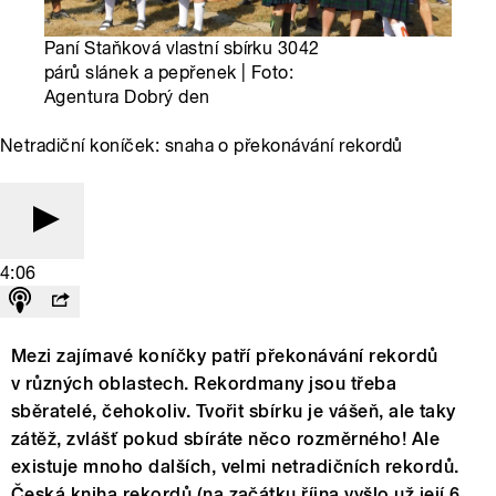
Paní Staňková vlastní sbírku 3042
párů slánek a pepřenek | Foto:
Agentura Dobrý den
Netradiční koníček: snaha o překonávání rekordů
4:06
Mezi zajímavé koníčky patří překonávání rekordů
v různých oblastech. Rekordmany jsou třeba
sběratelé, čehokoliv. Tvořit sbírku je vášeň, ale taky
zátěž, zvlášť pokud sbíráte něco rozměrného! Ale
existuje mnoho dalších, velmi netradičních rekordů.
Česká kniha rekordů (na začátku října vyšlo už její 6.