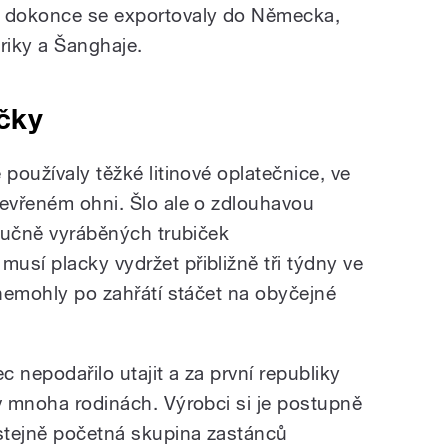
a dokonce se exportovaly do Německa,
riky a Šanghaje.
čky
 používaly těžké litinové oplatečnice, ve
tevřeném ohni. Šlo ale o zdlouhavou
 ručně vyráběných trubiček
usí placky vydržet přibližně tři týdny ve
 nemohly po zahřátí stáčet na obyčejné
 nepodařilo utajit a za první republiky
 v mnoha rodinách. Výrobci si je postupně
 stejně početná skupina zastánců