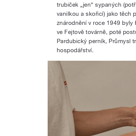
trubiček „jen“ sypaných (po
vanilkou a skořicí) jako tě
znárodnění v roce 1949 byly 
ve Fejtově továrně, poté po
Pardubický perník, Průmysl t
hospodářství.