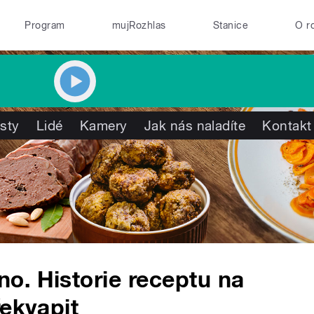
Program
mujRozhlas
Stanice
O r
isty
Lidé
Kamery
Jak nás naladíte
Kontakt
o. Historie receptu na
řekvapit