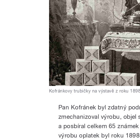
Kofránkovy trubičky na výstavě z roku 189
Pan Kofránek byl zdatný podn
zmechanizoval výrobu, objel 
a posbíral celkem 65 známek a
výrobu oplatek byl roku 1898