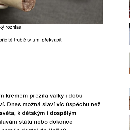
ký rozhlas
řické trubičky umí překvapit
m krémem přežila války i dobu
tví. Dnes možná slaví víc úspěchů než
o světa, k dětským i dospělým
lavám státu nebo dokonce