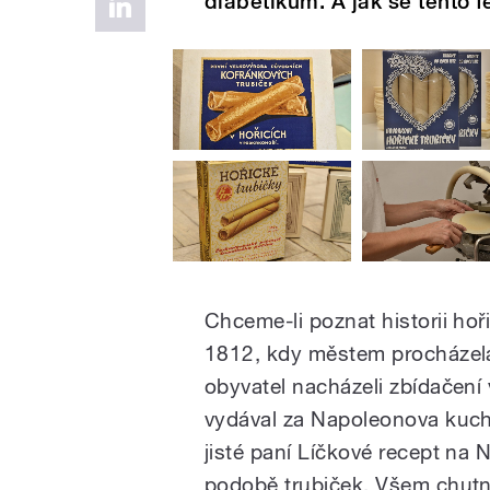
diabetikům. A jak se tento 
Chceme-li poznat historii hoř
1812, kdy městem procházel
obyvatel nacházeli zbídačení 
vydával za Napoleonova kucha
jisté paní Líčkové recept na
podobě trubiček. Všem chutna