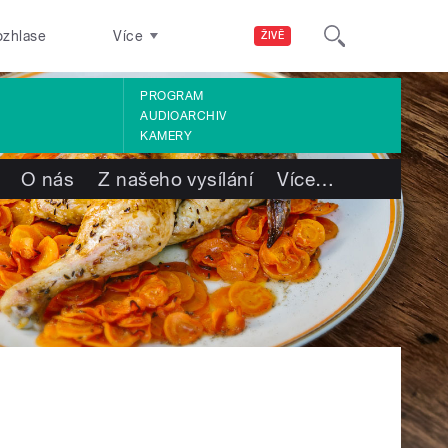
ozhlase
Více
ŽIVĚ
PROGRAM
AUDIOARCHIV
KAMERY
O nás
Z našeho vysílání
Více
…