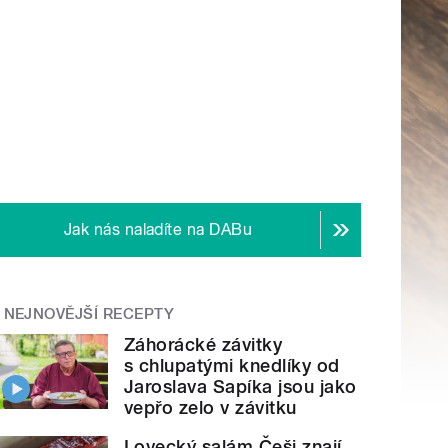
Jak nás naladíte na DABu
NEJNOVĚJŠÍ RECEPTY
Záhorácké závitky
s chlupatými knedlíky od
Jaroslava Sapíka jsou jako
vepřo zelo v závitku
Lovecký salám Češi znají