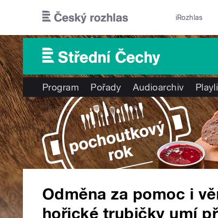
Přejít k hlavnímu obsahu
iRozhlas
Program
Pořady
Audioarchiv
Playl
Odměna za pomoc i věn
hořické trubičky umí p