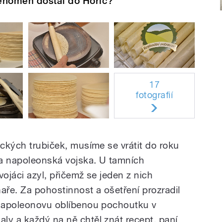
fenomén dostal do Hořic?
17
fotografií
ických trubiček, musíme se vrátit do roku
a napoleonská vojska. U tamních
vojáci azyl, přičemž se jeden z nich
ře. Za pohostinnost a ošetření prozradil
 Napoleonovu oblíbenou pochoutku v
ly a každý na ně chtěl znát recept, paní