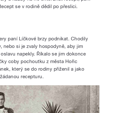
ecept se v rodině dědil po přeslici.
ery paní Líčkové brzy podnikat. Chodily
, nebo si je zvaly hospodyně, aby jim
oslavu napekly. Říkalo se jim dokonce
ičky coby pochoutku z města Hořic
nek, který se do rodiny přiženil a jako
í žádanou recepturu.