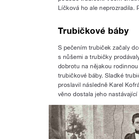
Líčková ho ale neprozradila. R
Trubičkové báby
S pečením trubiček začaly dc
s nůšemi a trubičky prodávaly
dobrotu na nějakou rodinnou 
trubičkové báby. Sladké trub
proslavil následně Karel Kofrá
věno dostala jeho nastávajíc