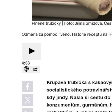
Plněné trubičky | Foto:
Jiřina Šmídová
, Čes
Odměna za pomoc i věno. Historie receptu na Ho
4:38
Křupavá trubička s kakaový
socialistického potravinářs
kdy jindy. Našla si cestu d
konzumentům, gurmánům, h