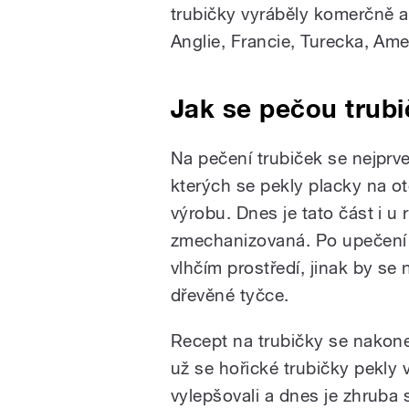
trubičky vyráběly komerčně 
Anglie, Francie, Turecka, Ame
Jak se pečou trubi
Na pečení trubiček se nejprve
kterých se pekly placky na o
výrobu. Dnes je tato část i u
zmechanizovaná. Po upečení m
vlhčím prostředí, jinak by se
dřevěné tyčce.
Recept na trubičky se nakonec
už se hořické trubičky pekly
vylepšovali a dnes je zhruba