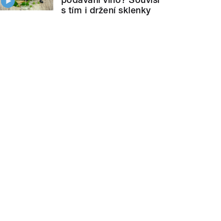
s tím i držení sklenky