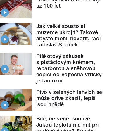
už 100 let
Jak velké sousto si
můžeme ukrojit? Takové,
abyste mohli hovořit, radí
Ladislav Špaček
Piškotový zákusek
s pistáciovým krémem,
rebarborou a sněhovou
čepicí od Vojtěcha Vrtišky
je famózní
Pivo v zelených lahvích se
může dříve zkazit, lepší
jsou hnědé
Bílé, červené, šumivé.
Jakou teplotu má mít při
podávání víno? Souvisí