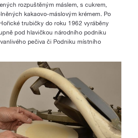
třených rozpuštěným máslem, s cukrem,
ch plněných kakaovo-máslovým krémem. Po
Hořické trubičky do roku 1962 vyráběny
stupně pod hlavičkou národního podniku
rvanlivého pečiva či Podniku místního