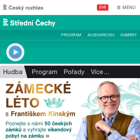
Přejít k hlavnímu obsahu
MENU
ŽIVĚ
PROGRAM
AUDIOARCHIV
KAMERY
Hudba
Program
Pořady
Více
…