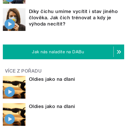
Díky čichu umíme vycítit i stav jiného
člověka. Jak čich trénovat a kdy je
výhoda necítit?
Jak nás naladíte na DABu
VÍCE Z POŘADU
Oldies jako na dlani
Oldies jako na dlani