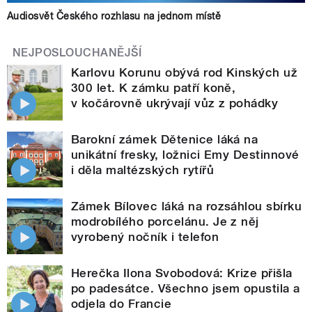
Audiosvět Českého rozhlasu na jednom místě
NEJPOSLOUCHANĚJŠÍ
Karlovu Korunu obývá rod Kinských už
300 let. K zámku patří koně,
v kočárovně ukrývají vůz z pohádky
Barokní zámek Dětenice láká na
unikátní fresky, ložnici Emy Destinnové
i děla maltézských rytířů
Zámek Bílovec láká na rozsáhlou sbírku
modrobílého porcelánu. Je z něj
vyrobený nočník i telefon
Herečka Ilona Svobodová: Krize přišla
po padesátce. Všechno jsem opustila a
odjela do Francie