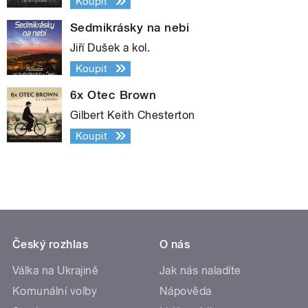
Koupit
Sedmikrásky na nebi
Jiří Dušek a kol.
Koupit
6x Otec Brown
Gilbert Keith Chesterton
Koupit
Český rozhlas
O nás
Válka na Ukrajině
Jak nás naladíte
Komunální volby
Nápověda