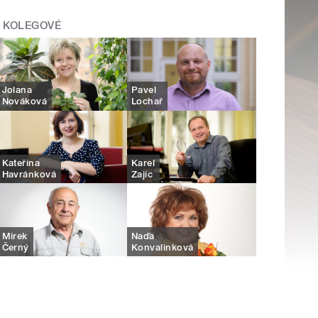
KOLEGOVÉ
Jolana
Pavel
Nováková
Lochař
Kateřina
Karel
Havránková
Zajíc
Mirek
Naďa
Černý
Konvalinková