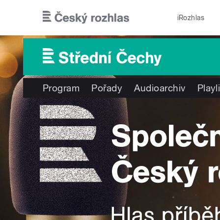
Přejít k hlavnímu obsahu
iRozhlas
Program
Pořady
Audioarchiv
Playl