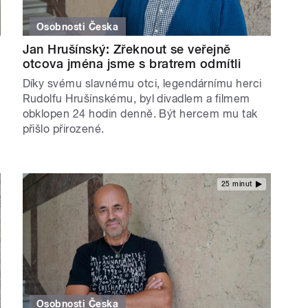
Osobnosti Česka
Jan Hrušínský: Zřeknout se veřejně
otcova jména jsme s bratrem odmítli
Díky svému slavnému otci, legendárnímu herci
Rudolfu Hrušínskému, byl divadlem a filmem
obklopen 24 hodin denně. Být hercem mu tak
přišlo přirozené.
25 minut
Osobnosti Česka