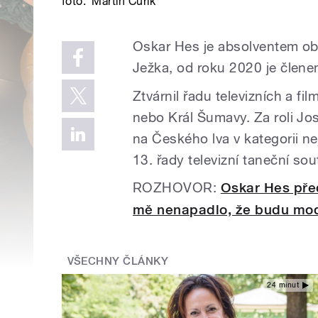
foto:
Martin Čuřík
Oskar Hes je absolventem ob
Ježka, od roku 2020 je člen
Ztvárnil řadu televizních a fil
nebo Král Šumavy. Za roli Jo
na Českého lva v kategorii nej
13. řady televizní taneční so
ROZHOVOR:
Oskar Hes pře
mě nenapadlo, že budu mod
VŠECHNY ČLÁNKY
24 minut