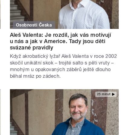
Osobnosti Česka
Aleš Valenta: Je rozdíl, jak vás motivují
u nás a jak v Americe. Tady jsou děti
svázané pravidly
Když akrobatický lyžař Aleš Valenta v roce 2002
skočil unikátní skok – trojité salto s pěti vruty –
mnohým u opakovaných záběrů ještě dlouho
běhal mráz po zádech.
25 minut