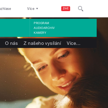
ozhlase
Více
ŽIVĚ
PROGRAM
AUDIOARCHIV
KAMERY
O nás
Z našeho vysílání
Více
…