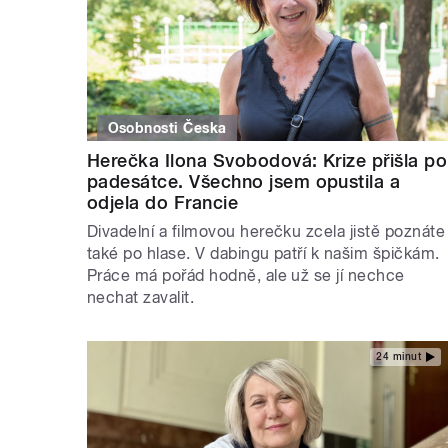
Osobnosti Česka
Herečka Ilona Svobodová: Krize přišla po
padesátce. Všechno jsem opustila a
odjela do Francie
Divadelní a filmovou herečku zcela jistě poznáte
také po hlase. V dabingu patří k našim špičkám.
Práce má pořád hodně, ale už se jí nechce
nechat zavalit.
24 minut