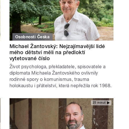
Osobnosti Česka
Michael Žantovský: Nejzajímavější lidé
mého dětství měli na předloktí
vytetované číslo
Život psychologa, překladatele, spisovatele a
diplomata Michaela Žantovského ovlivnily
rodinné spory o komunismus, trauma
holokaustu i přátelství, která nepřežila rok 1968.
25 minut