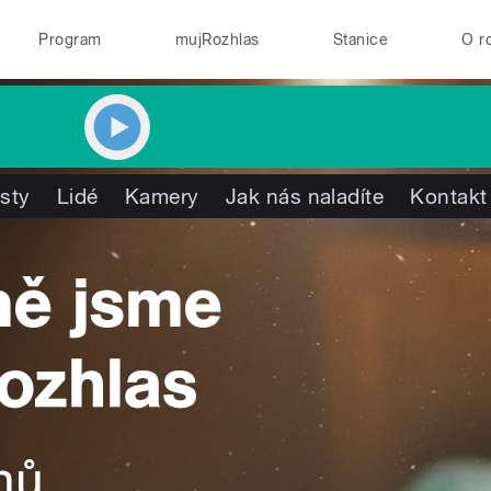
Program
mujRozhlas
Stanice
O r
isty
Lidé
Kamery
Jak nás naladíte
Kontakt