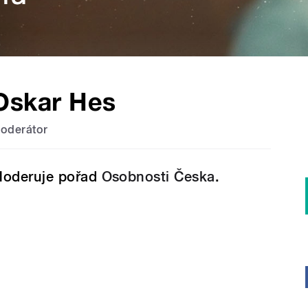
Oskar Hes
oderátor
oderuje pořad
Osobnosti Česka
.