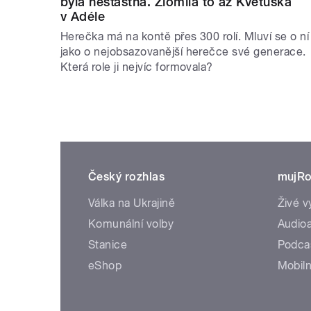
byla nešťastná. Zlomila to až Květuška
v Adéle
Herečka má na kontě přes 300 rolí. Mluví se o ní
jako o nejobsazovanější herečce své generace.
Která role ji nejvíc formovala?
Český rozhlas
mujRo
Válka na Ukrajině
Živé v
Komunální volby
Audioa
Stanice
Podca
eShop
Mobiln