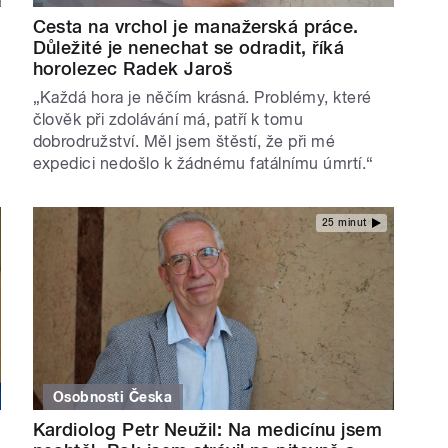
Cesta na vrchol je manažerská práce.
Důležité je nenechat se odradit, říká
horolezec Radek Jaroš
„Každá hora je něčím krásná. Problémy, které
člověk při zdolávání má, patří k tomu
dobrodružství. Měl jsem štěstí, že při mé
expedici nedošlo k žádnému fatálnímu úmrtí.“
25 minut
Osobnosti Česka
Kardiolog Petr Neužil: Na medicínu jsem