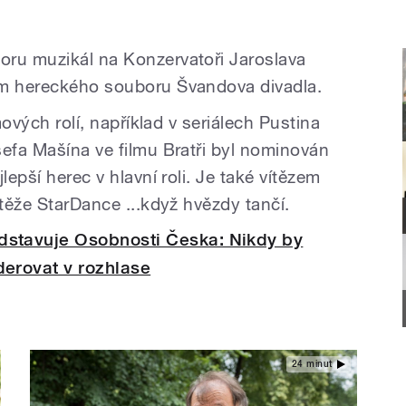
oru muzikál na Konzervatoři Jaroslava
em hereckého souboru Švandova divadla.
mových rolí, například v seriálech Pustina
sefa Mašína ve filmu Bratři byl nominován
lepší herec v hlavní roli. Je také vítězem
utěže StarDance ...když hvězdy tančí.
dstavuje Osobnosti Česka: Nikdy by
erovat v rozhlase
24 minut