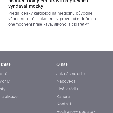
nechtěl. Rok jsem strávil na pitevně a
vyndával mozky
Přední český kardiolog na medicínu původně
vůbec nechtěl. Jakou roli v prevenci srdečních
onemocnění hraje káva, alkohol a cigarety?
zhlas
O nás
ysílání
Jak nás naladíte
rchiv
Nápověda
sty
Lidé v rádiu
í aplikace
Kariéra
Kontakt
Rozhlasový poplatek