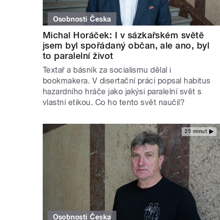
Osobnosti Česka
Michal Horáček: I v sázkařském světě
jsem byl spořádaný občan, ale ano, byl
to paralelní život
Textař a básník za socialismu dělal i
bookmakera. V disertační práci popsal habitus
hazardního hráče jako jakýsi paralelní svět s
vlastní etikou. Co ho tento svět naučil?
25 minut
Osobnosti Česka