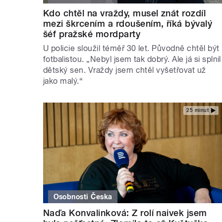
Kdo chtěl na vraždy, musel znát rozdíl
mezi škrcením a rdoušením, říká bývalý
šéf pražské mordparty
U policie sloužil téměř 30 let. Původně chtěl být
fotbalistou. „Nebyl jsem tak dobrý. Ale já si splnil
dětský sen. Vraždy jsem chtěl vyšetřovat už
jako malý.“
25 minut
Osobnosti Česka
Naďa Konvalinková: Z rolí naivek jsem