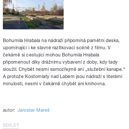
Bohumila Hrabala na nádraží připomíná pamětní deska,
upomínající i ke slavné razítkovací scéně z filmu. V
čekárně si cestující mohou Bohumila Hrabala
připomenout díky drážnímu vybavení z doby, kdy tady
sloužil. Chybět nesmí samozřejmě ani „služební kanape.“
A protože Kostomlaty nad Labem jsou nádraží s literární
minulostí, nesmí v čekárně chybět ani knihovna.
autor:
Jaroslav Mareš