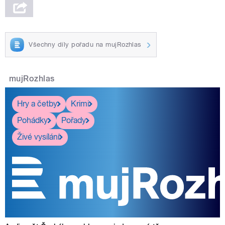
Všechny díly pořadu na mujRozhlas
mujRozhlas
Hry a četby
Krimi
Pohádky
Pořady
Živé vysílání