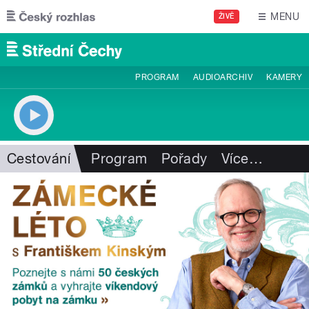
Přejít k hlavnímu obsahu
MENU
ŽIVĚ
PROGRAM
AUDIOARCHIV
KAMERY
Cestování
Program
Pořady
Více
…