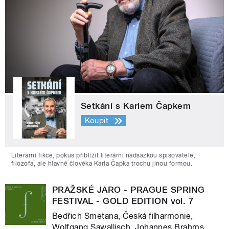
Setkání s Karlem Čapkem
Koupit
Literární fikce, pokus přiblížit literární nadsázkou spisovatele,
filozofa, ale hlavně člověka Karla Čapka trochu jinou formou.
PRAŽSKÉ JARO - PRAGUE SPRING
FESTIVAL - GOLD EDITION vol. 7
Bedřich Smetana, Česká filharmonie,
Wolfgang Sawallisch, Johannes Brahms,