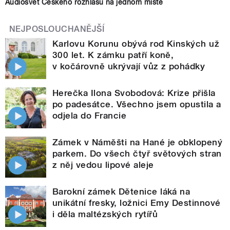
Audiosvět Českého rozhlasu na jednom místě
NEJPOSLOUCHANĚJŠÍ
Karlovu Korunu obývá rod Kinských už
300 let. K zámku patří koně,
v kočárovně ukrývají vůz z pohádky
Herečka Ilona Svobodová: Krize přišla
po padesátce. Všechno jsem opustila a
odjela do Francie
Zámek v Náměšti na Hané je obklopený
parkem. Do všech čtyř světových stran
z něj vedou lipové aleje
Barokní zámek Dětenice láká na
unikátní fresky, ložnici Emy Destinnové
i děla maltézských rytířů