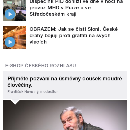
Dispečink PID dohlíží ve dne v noci na
provoz MHD v Praze a ve
Středočeském kraji
OBRAZEM: Jak se čistí Sloni. České
dráhy bojují proti graffiti na svých
vlacích
E-SHOP ČESKÉHO ROZHLASU
Přijměte pozvání na úsměvný doušek moudré
člověčiny.
František Novotný, moderátor