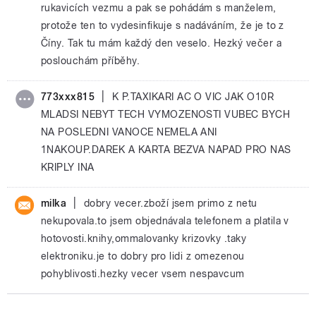
rukavicích vezmu a pak se pohádám s manželem,
protože ten to vydesinfikuje s nadáváním, že je to z
Číny. Tak tu mám každý den veselo. Hezký večer a
poslouchám příběhy.
|
773xxx815
K P.TAXIKARI AC O VIC JAK O10R
MLADSI NEBYT TECH VYMOZENOSTI VUBEC BYCH
NA POSLEDNI VANOCE NEMELA ANI
1NAKOUP.DAREK A KARTA BEZVA NAPAD PRO NAS
KRIPLY INA
|
milka
dobry vecer.zboží jsem primo z netu
nekupovala.to jsem objednávala telefonem a platila v
hotovosti.knihy,ommalovanky krizovky .taky
elektroniku.je to dobry pro lidi z omezenou
pohyblivosti.hezky vecer vsem nespavcum