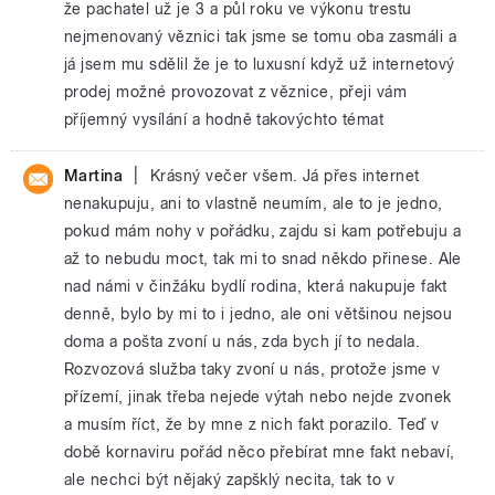
že pachatel už je 3 a půl roku ve výkonu trestu
nejmenovaný věznici tak jsme se tomu oba zasmáli a
já jsem mu sdělil že je to luxusní když už internetový
prodej možné provozovat z věznice, přeji vám
příjemný vysílání a hodně takovýchto témat
|
Martina
Krásný večer všem. Já přes internet
nenakupuju, ani to vlastně neumím, ale to je jedno,
pokud mám nohy v pořádku, zajdu si kam potřebuju a
až to nebudu moct, tak mi to snad někdo přinese. Ale
nad námi v činžáku bydlí rodina, která nakupuje fakt
denně, bylo by mi to i jedno, ale oni většinou nejsou
doma a pošta zvoní u nás, zda bych jí to nedala.
Rozvozová služba taky zvoní u nás, protože jsme v
přízemí, jinak třeba nejede výtah nebo nejde zvonek
a musím říct, že by mne z nich fakt porazilo. Teď v
době kornaviru pořád něco přebírat mne fakt nebaví,
ale nechci být nějaký zapšklý necita, tak to v