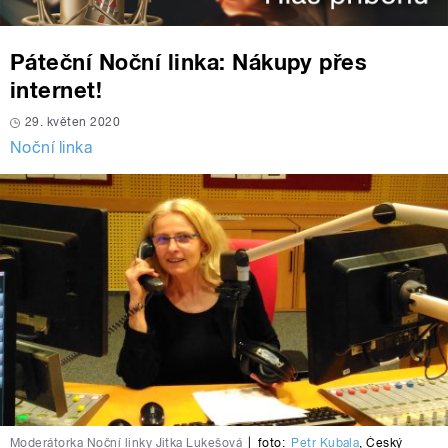
Páteční Noční linka: Nákupy přes
internet!
29. květen 2020
Noční linka
Moderátorka Noční linky Jitka Lukešová
|
foto:
Petr Kubala
,
Český