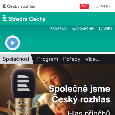
Přejít k hlavnímu obsahu
MENU
ŽIVĚ
PROGRAM
AUDIOARCHIV
KAMERY
Společnost
Program
Pořady
Více
…