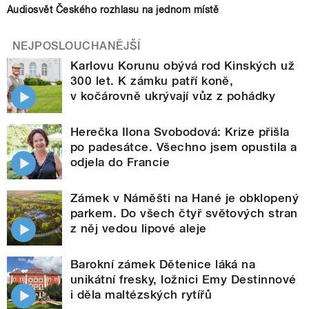
Audiosvět Českého rozhlasu na jednom místě
NEJPOSLOUCHANĚJŠÍ
Karlovu Korunu obývá rod Kinských už
300 let. K zámku patří koně,
v kočárovně ukrývají vůz z pohádky
Herečka Ilona Svobodová: Krize přišla
po padesátce. Všechno jsem opustila a
odjela do Francie
Zámek v Náměšti na Hané je obklopený
parkem. Do všech čtyř světových stran
z něj vedou lipové aleje
Barokní zámek Dětenice láká na
unikátní fresky, ložnici Emy Destinnové
i děla maltézských rytířů