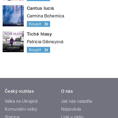
Cantus lucis
Carmina Bohemica
Koupit
Tiché hlasy
Patricia Gibneyová
Koupit
Český rozhlas
O nás
Válka na Ukrajině
Jak nás naladíte
Komunální volby
Nápověda
Stanice
Lidé v rádiu