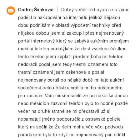
|
Ondrej Šimkovič
Dobrý večer rád bych se s vámi
podělil o nakupování na internetu jelikož nějakou
dobu podnikám v oblasti výpočetní techniky před
nějakou dobou jsem si zakoupil přes nejmenovaný
portál internetový který se zabývá aukčním pronájem
mobilní telefon podotýkám že dost vysokou částkou
tento telefon jsem zaplatil předem bohužel telefon
nedorazil podal jsem tedy trestní oznámení toto
trestní oznámení jsem oskenoval a poslal
nejmenovaný portál po nějaké době mi tato aukční
společnost celou částku vrátila mi ho poštouného
pro zasmání Vám musím sdělit že po několika dnech
nebo měsících zazvonil telefon bylo to hodně pozdě
večer na druhé straně se mi představil už si
nepamatuji jméno podporučík z ostravské policie
který mi sdělil že Že šetri mohu věc věci podvodu
paradoxem bylo to když mi nejmenovaný pán sdělil