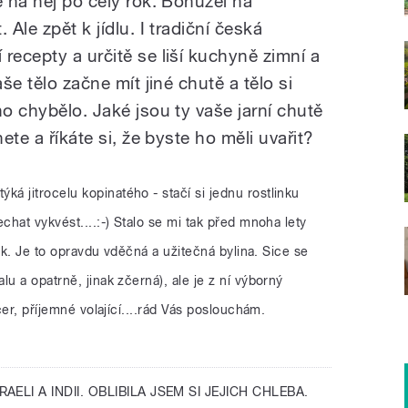
ě na něj po celý rok. Bohužel na
 Ale zpět k jídlu. I tradiční česká
recepty a určitě se liší kuchyně zimní a
aše tělo začne mít jiné chutě a tělo si
ho chybělo. Jaké jsou ty vaše jarní chutě
ete a říkáte si, že byste ho měli uvařit?
ýká jitrocelu kopinatého - stačí si jednu rostlinku
chat vykvést....:-) Stalo se mi tak před mnoha lety
 rok. Je to opravdu vděčná a užitečná bylina. Sice se
u a opatrně, jinak zčerná), ale je z ní výborný
ečer, příjemné volající....rád Vás poslouchám.
RAELI A INDII. OBLIBILA JSEM SI JEJICH CHLEBA.