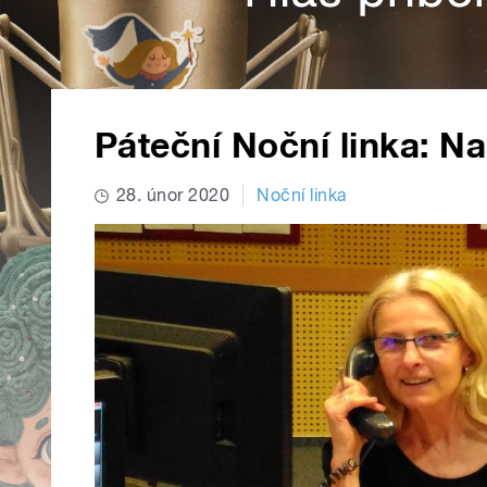
Páteční Noční linka: Na
28. únor 2020
Noční linka