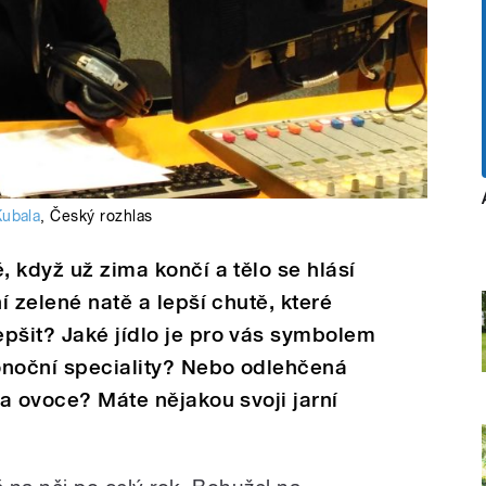
Kubala
,
Český rozhlas
, když už zima končí a tělo se hlásí
ní zelené natě a lepší chutě, které
pšit? Jaké jídlo je pro vás symbolem
konoční speciality? Nebo odlehčená
 a ovoce? Máte nějakou svoji jarní