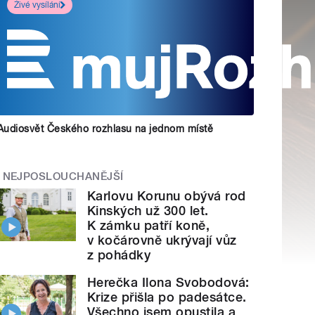
Živé vysílání
Audiosvět Českého rozhlasu na jednom místě
NEJPOSLOUCHANĚJŠÍ
Karlovu Korunu obývá rod
Kinských už 300 let.
K zámku patří koně,
v kočárovně ukrývají vůz
z pohádky
Herečka Ilona Svobodová:
Krize přišla po padesátce.
Všechno jsem opustila a