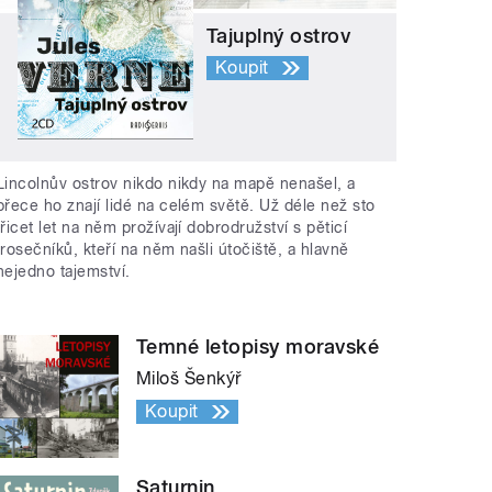
Tajuplný ostrov
Koupit
Lincolnův ostrov nikdo nikdy na mapě nenašel, a
přece ho znají lidé na celém světě. Už déle než sto
třicet let na něm prožívají dobrodružství s pěticí
trosečníků, kteří na něm našli útočiště, a hlavně
nejedno tajemství.
Temné letopisy moravské
Miloš Šenkýř
Koupit
Saturnin