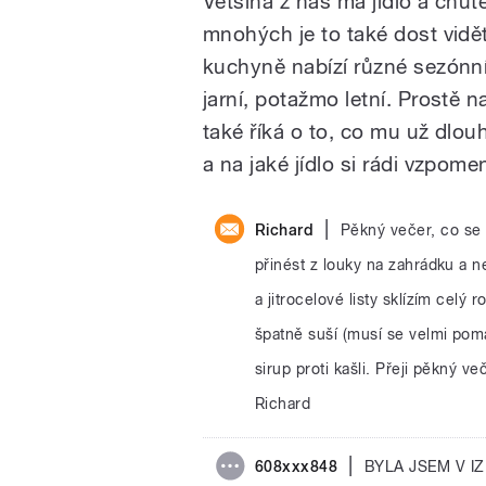
Většina z nás má jídlo a chut
mnohých je to také dost vidět.
kuchyně nabízí různé sezónní 
jarní, potažmo letní. Prostě n
také říká o to, co mu už dlou
a na jaké jídlo si rádi vzpomen
|
Richard
Pěkný večer, co se t
přinést z louky na zahrádku a ne
a jitrocelové listy sklízím celý
špatně suší (musí se velmi pomal
sirup proti kašli. Přeji pěkný v
Richard
|
608xxx848
BYLA JSEM V IZ