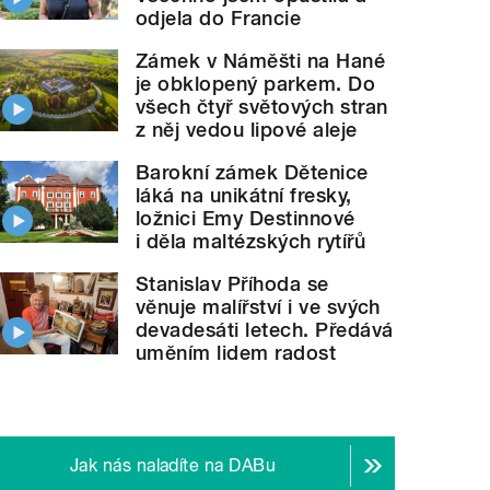
odjela do Francie
Zámek v Náměšti na Hané
je obklopený parkem. Do
všech čtyř světových stran
z něj vedou lipové aleje
Barokní zámek Dětenice
láká na unikátní fresky,
ložnici Emy Destinnové
i děla maltézských rytířů
Stanislav Příhoda se
věnuje malířství i ve svých
devadesáti letech. Předává
uměním lidem radost
Jak nás naladíte na DABu