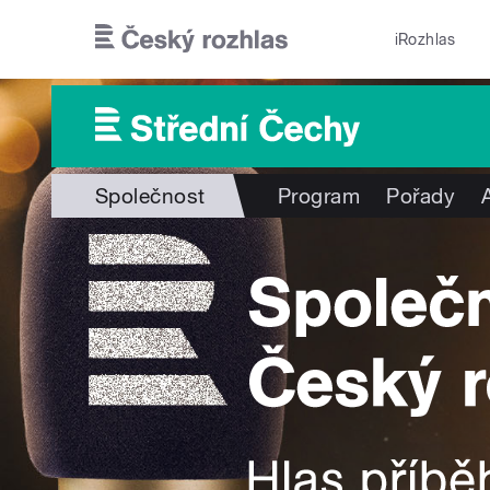
Přejít k hlavnímu obsahu
iRozhlas
Společnost
Program
Pořady