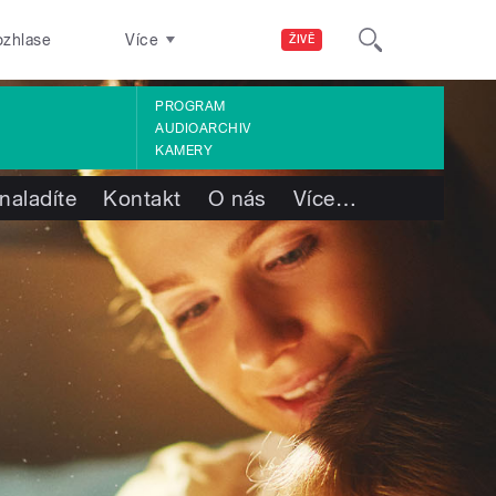
ozhlase
Více
ŽIVĚ
PROGRAM
AUDIOARCHIV
KAMERY
naladíte
Kontakt
O nás
Více
…