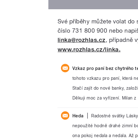
Své příběhy můžete volat do 
číslo 731 800 900 nebo napi
linka@rozhlas.cz
, případně 
www.rozhlas.cz/linka.
Vzkaz pro paní bez chytrého te
tohoto vzkazu pro paní, která n
Stačí zajít do nové banky, založ
Děkuji moc za vyřízení. Milan z
|
Heda
Radostné svátky Lásky
nepoužité hodně drahé zimní bot
ona pokoj nedala a nedala. Až 