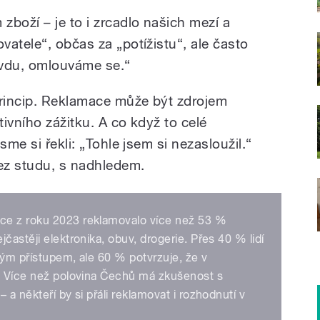
boží – je to i zrcadlo našich mezí a
atele“, občas za „potížistu“, ale často
avdu, omlouváme se.“
princip. Reklamace může být zdrojem
tivního zážitku. A co když to celé
sme si řekli: „Tohle jsem si nezasloužil.“
ez studu, s nadhledem.
ce z roku 2023 reklamovalo více než 53 %
častěji elektronika, obuv, drogerie. Přes 40 % lidí
ným přístupem, ale 60 % potvrzuje, že v
l. Více než polovina Čechů má zkušenost s
 a někteří by si přáli reklamovat i rozhodnutí v