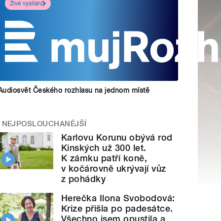
Živé vysílání
Audiosvět Českého rozhlasu na jednom místě
NEJPOSLOUCHANĚJŠÍ
Karlovu Korunu obývá rod
Kinských už 300 let.
K zámku patří koně,
v kočárovně ukrývají vůz
z pohádky
Herečka Ilona Svobodová:
Krize přišla po padesátce.
Všechno jsem opustila a