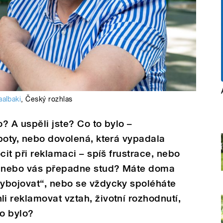
aalbaki
,
Český rozhlas
? A uspěli jste? Co to bylo –
boty, nebo dovolená, která vypadala
cit při reklamaci – spíš frustrace, nebo
, nebo vás přepadne stud? Máte doma
ybojovat“, nebo se vždycky spoléháte
 reklamovat vztah, životní rozhodnutí,
to bylo?