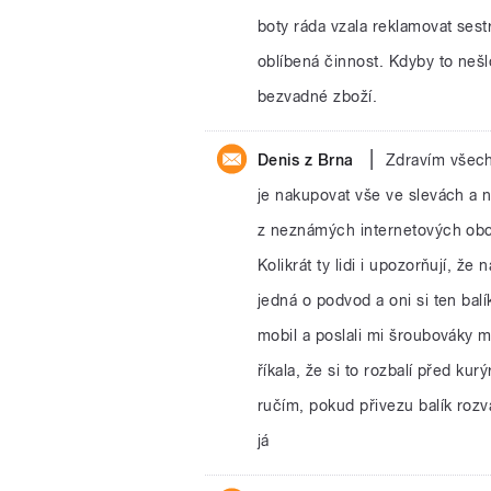
boty ráda vzala reklamovat sestr
oblíbená činnost. Kdyby to nešl
bezvadné zboží.
|
Denis z Brna
Zdravím všech
je nakupovat vše ve slevách a ne
z neznámých internetových obc
Kolikrát ty lidi i upozorňují, že 
jedná o podvod a oni si ten bal
mobil a poslali mi šroubováky m
říkala, že si to rozbalí před ku
ručím, pokud přivezu balík roz
já