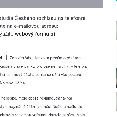
studia Českého rozhlasu na telefonní
šte na e-mailovou adresu:
využjte
webový formulář
|
l.
Zdravím Vás, Honzo, a prosím o přečtení
euspěla u své banky, protože nemá chytrý telefon.
it si tam nový účet a banka se už o vše postará.
 Nového Jičína
 nebeské, moje dcera reklamovala takřka
y u nejznámější firmy u nás. Nešlo a nešlo,ale
pohrozila reklamou veřejnou,dostala peníze. Moje