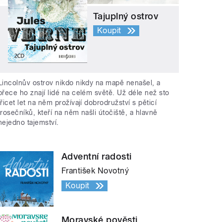
Tajuplný ostrov
Koupit
Lincolnův ostrov nikdo nikdy na mapě nenašel, a
přece ho znají lidé na celém světě. Už déle než sto
třicet let na něm prožívají dobrodružství s pěticí
trosečníků, kteří na něm našli útočiště, a hlavně
nejedno tajemství.
Adventní radosti
František Novotný
Koupit
Moravské pověsti