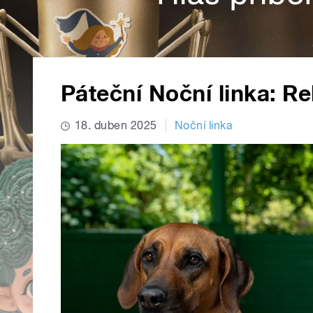
Páteční Noční linka: R
18. duben 2025
Noční linka