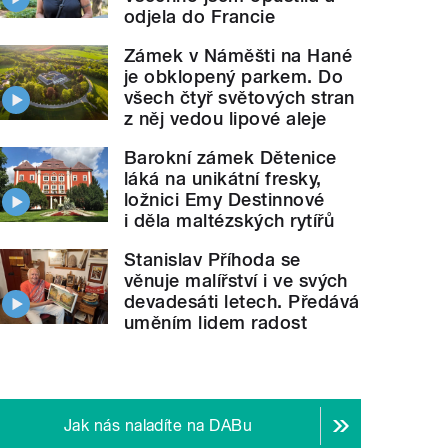
odjela do Francie
Zámek v Náměšti na Hané
je obklopený parkem. Do
všech čtyř světových stran
z něj vedou lipové aleje
Barokní zámek Dětenice
láká na unikátní fresky,
ložnici Emy Destinnové
i děla maltézských rytířů
Stanislav Příhoda se
věnuje malířství i ve svých
devadesáti letech. Předává
uměním lidem radost
Jak nás naladíte na DABu