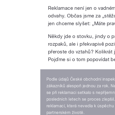
Reklamace není jen o vadném z
odvahy. Občas jsme za „stěžov
jen chceme slyšet: „Máte pr
Někdy jde o stovku, jindy o 
rozpaků, ale i překvapivě pozi
přeroste do vztahů? Kolikrát j
Pojďme si o tom popovídat b
Podle údajů České obchodní inspek
zákazníků alespoň jednou za rok. Nej
se při reklamaci setkalo s nepříjem
posledních letech se proces zlepši
reklamací, která nevedla k úspěchu –
partnerském životě.