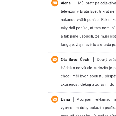
|
Alena
Můj bratr pa odjakživ
televizor v Bratislavě, třikrát
nakonec vrátili peníze. Pak si 
taky dali peníze, ať tam nemusí 
a tak jsme usoudili, že musí sl
funguje. Zajímavé to ale teda je
|
Ota Sever Čech
Dobrý veče
Hádek a nervů ale kuriozita je 
chodil měl bych spoustu příspě
zkušenosti děkuji a zdravím do 
|
Dana
Moc jsem reklamaci ne
vyprsenim doby pokazila pračka,
pere už deset let, líp než ta pů