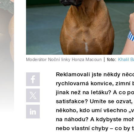
Moderátor Noční linky Honza Macoun
|
foto:
Khalil B
Reklamovali jste někdy něco
rychlovarná konvice, zimní 
jinak než na letáku? A co po
satisfakce? Umíte se ozvat
někoho, kdo umí všechno „v
na náhodu? A kdybyste mohli
nebo vlastní chyby – co by 