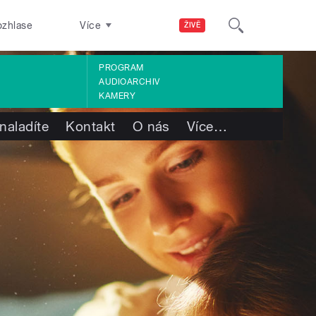
ozhlase
Více
ŽIVĚ
PROGRAM
AUDIOARCHIV
KAMERY
naladíte
Kontakt
O nás
Více
…