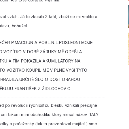
at vztah. Já to zkusila 2 krát, zboží se mi vrátilo a
tavu, bohužel.
EČÉR P.MACOUN A POSL.N.L.POSLEDNI MOJE
O VOZÍTKO.V DOBĚ ZÁRUKY MĚ ODEŠLA
TKU A TÍM POKAZILA AKUMULÁTORY NA
 TO VOZÍTKO KOUPIL MĚ V PLNÉ VÝŠI TYTO
UHRADILA.URČITĚ ŠLO O DOST DRAHOU
ĚKUJU.FRANTIŠEK Z ŽIDLOCHOVIC.
ed po revolucii rýchlosťou blesku vznikali predajne
nom takom mini obchodiku ktory niesol názov ITALY
ky a peňaženky (tak to prezentoval majiteľ ) sme