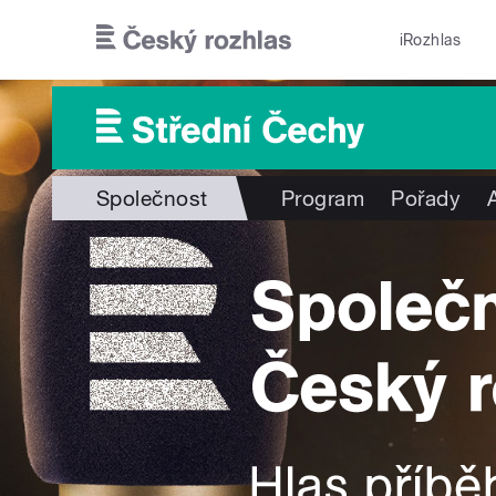
Přejít k hlavnímu obsahu
iRozhlas
Společnost
Program
Pořady