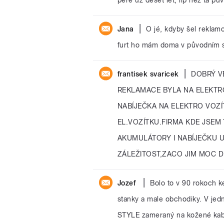
|
Jana
O jé, kdyby šel reklamov
furt ho mám doma v původním s
|
frantisek svaricek
DOBRÝ V
REKLAMACE BYLA NA ELEKTR
NABÍJEČKA NA ELEKTRO VOZÍ
EL.VOZÍTKU.FIRMA KDE JSEM
AKUMULÁTORY I NABÍJEČKU 
ZÁLEŽITOST,ZACO JIM MOC D
|
Jozef
Bolo to v 90 rokoch k
stanky a male obchodiky. V jed
STYLE zameraný na kožené kabel