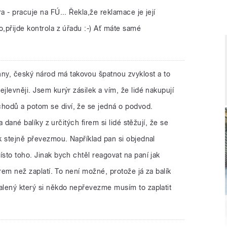
a - pracuje na FÚ... Řekla,že reklamace je její
o,přijde kontrola z úřadu :-) Ať máte samé
ny, český národ má takovou špatnou zvyklost a to
jlevněji. Jsem kurýr zásilek a vím, že lidé nakupují
hodů a potom se diví, že se jedná o podvod.
na dané balíky z určitých firem si lidé stěžují, že se
ík stejně převezmou. Například pan si objednal
ísto toho. Jinak bych chtěl reagovat na paní jak
rýrem než zaplatí. To není možné, protože já za balík
valený který si někdo nepřevezme musím to zaplatit