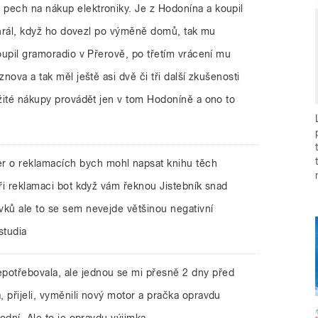
a pech na nákup elektroniky. Je z Hodonína a koupil
 nehrál, když ho dovezl po výměně domů, tak mu
koupil gramoradio v Přerově, po třetím vrácení mu
znova a tak měl ještě asi dvě či tři další zkušenosti
ožité nákupy provádět jen v tom Hodoníně a ono to
.
r o reklamacích bych mohl napsat knihu těch
při reklamaci bot když vám řeknou Jistebník snad
vků ale to se sem nevejde většinou negativní
studia
potřebovala, ale jednou se mi přesně 2 dny před
 přijeli, vyměnili nový motor a pračka opravdu
vodní. Ale to je opravdu výjimka.