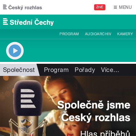
Přejít k hlavnímu obsahu
MENU
ŽIVĚ
PROGRAM
AUDIOARCHIV
KAMERY
Společnost
Program
Pořady
Více
…