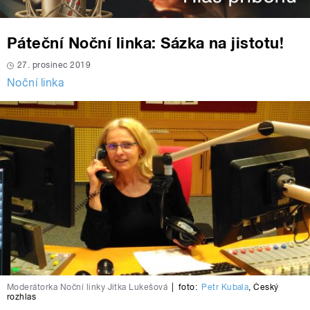
Páteční Noční linka: Sázka na jistotu!
27. prosinec 2019
Noční linka
Moderátorka Noční linky Jitka Lukešová
|
foto:
Petr Kubala
,
Český
rozhlas