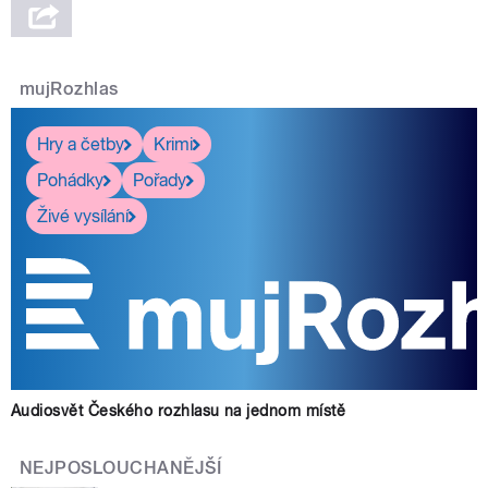
mujRozhlas
Hry a četby
Krimi
Pohádky
Pořady
Živé vysílání
Audiosvět Českého rozhlasu na jednom místě
NEJPOSLOUCHANĚJŠÍ