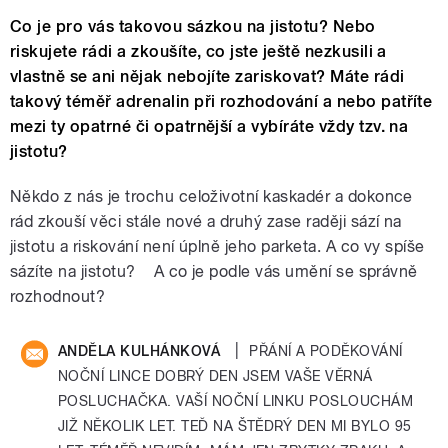
Co je pro vás takovou sázkou na jistotu? Nebo
riskujete rádi a zkoušíte, co jste ještě nezkusili a
vlastně se ani nějak nebojíte zariskovat? Máte rádi
takový téměř adrenalin při rozhodování a nebo patříte
mezi ty opatrné či opatrnější a vybíráte vždy tzv. na
jistotu?
Někdo z nás je trochu celoživotní kaskadér a dokonce
rád zkouší věci stále nové a druhý zase raději sází na
jistotu a riskování není úplně jeho parketa. A co vy spíše
sázíte na jistotu? A co je podle vás umění se správně
rozhodnout?
|
ANDĚLA KULHÁNKOVÁ
PŘÁNÍ A PODĚKOVÁNÍ
NOČNÍ LINCE DOBRÝ DEN JSEM VAŠE VĚRNÁ
POSLUCHAČKA. VAŠÍ NOČNÍ LINKU POSLOUCHÁM
JIŽ NĚKOLIK LET. TEĎ NA ŠTĚDRÝ DEN MI BYLO 95