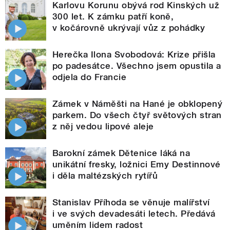
Karlovu Korunu obývá rod Kinských už
300 let. K zámku patří koně,
v kočárovně ukrývají vůz z pohádky
Herečka Ilona Svobodová: Krize přišla
po padesátce. Všechno jsem opustila a
odjela do Francie
Zámek v Náměšti na Hané je obklopený
parkem. Do všech čtyř světových stran
z něj vedou lipové aleje
Barokní zámek Dětenice láká na
unikátní fresky, ložnici Emy Destinnové
i děla maltézských rytířů
Stanislav Příhoda se věnuje malířství
i ve svých devadesáti letech. Předává
uměním lidem radost