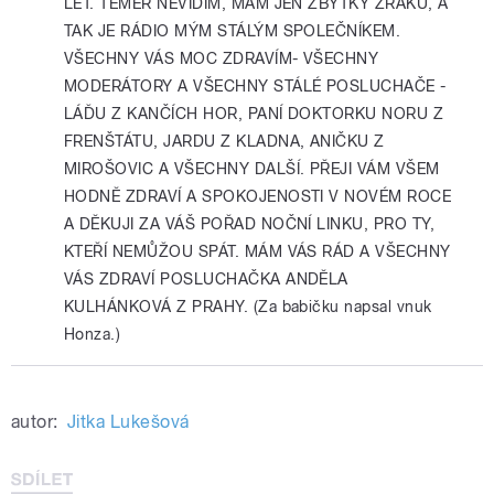
LET. TÉMĚŘ NEVIDÍM, MÁM JEN ZBYTKY ZRAKU, A
TAK JE RÁDIO MÝM STÁLÝM SPOLEČNÍKEM.
VŠECHNY VÁS MOC ZDRAVÍM- VŠECHNY
MODERÁTORY A VŠECHNY STÁLÉ POSLUCHAČE -
LÁĎU Z KANČÍCH HOR, PANÍ DOKTORKU NORU Z
FRENŠTÁTU, JARDU Z KLADNA, ANIČKU Z
MIROŠOVIC A VŠECHNY DALŠÍ. PŘEJI VÁM VŠEM
HODNĚ ZDRAVÍ A SPOKOJENOSTI V NOVÉM ROCE
A DĚKUJI ZA VÁŠ POŘAD NOČNÍ LINKU, PRO TY,
KTEŘÍ NEMŮŽOU SPÁT. MÁM VÁS RÁD A VŠECHNY
VÁS ZDRAVÍ POSLUCHAČKA ANDĚLA
KULHÁNKOVÁ Z PRAHY. (Za babičku napsal vnuk
Honza.)
autor:
Jitka Lukešová