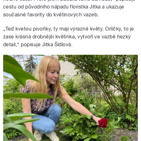
cestu od původního nápadu floristka Jitka a ukazuje
současné favority do květinových vazeb.
„Teď kvetou pivoňky, ty mají výrazné květy. Orlíčky, to je
zase krásná drobnější květinka, vytvoří ve vazbě hezký
detail,“ popisuje Jitka Šídlová.