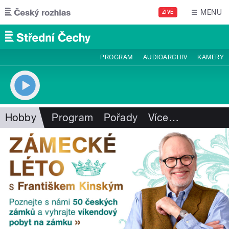
Přejít k hlavnímu obsahu
MENU
ŽIVĚ
PROGRAM
AUDIOARCHIV
KAMERY
Hobby
Program
Pořady
Více
…