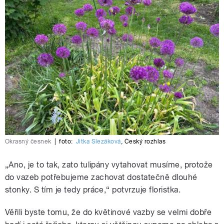
Okrasný česnek
|
foto:
Jitka Slezáková
,
Český rozhlas
„Ano, je to tak, zato tulipány vytahovat musíme, protože
do vazeb potřebujeme zachovat dostatečně dlouhé
stonky. S tím je tedy práce,“ potvrzuje floristka.
Věřili byste tomu, že do květinové vazby se velmi dobře