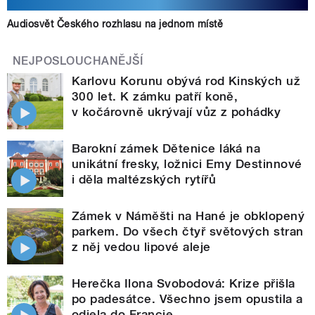
Audiosvět Českého rozhlasu na jednom místě
NEJPOSLOUCHANĚJŠÍ
Karlovu Korunu obývá rod Kinských už
300 let. K zámku patří koně,
v kočárovně ukrývají vůz z pohádky
Barokní zámek Dětenice láká na
unikátní fresky, ložnici Emy Destinnové
i děla maltézských rytířů
Zámek v Náměšti na Hané je obklopený
parkem. Do všech čtyř světových stran
z něj vedou lipové aleje
Herečka Ilona Svobodová: Krize přišla
po padesátce. Všechno jsem opustila a
odjela do Francie