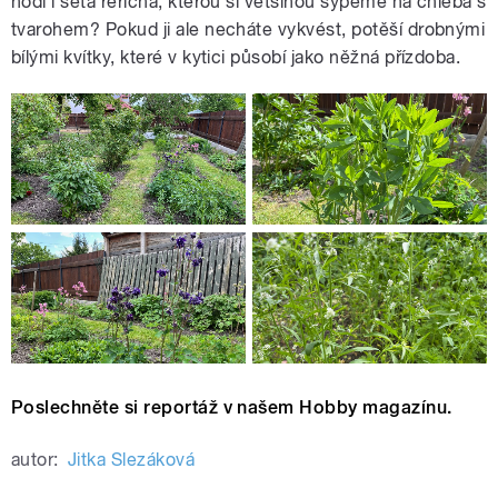
hodí i setá řeřicha, kterou si většinou sypeme na chleba s
tvarohem? Pokud ji ale necháte vykvést, potěší drobnými
bílými kvítky, které v kytici působí jako něžná přízdoba.
Poslechněte si reportáž v našem Hobby magazínu.
autor:
Jitka Slezáková