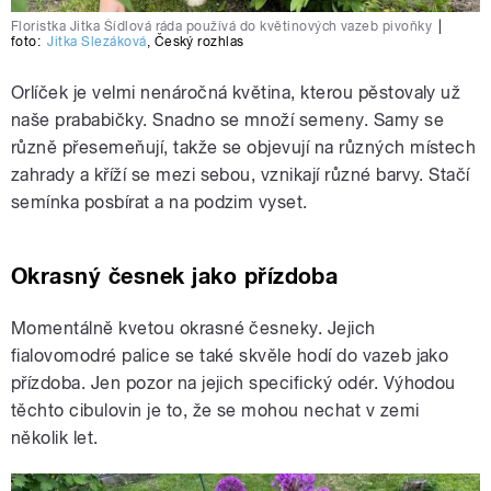
Floristka Jitka Šídlová ráda používá do květinových vazeb pivoňky
|
foto:
Jitka Slezáková
,
Český rozhlas
Orlíček je velmi nenáročná květina, kterou pěstovaly už
naše prababičky. Snadno se množí semeny. Samy se
různě přesemeňují, takže se objevují na různých místech
zahrady a kříží se mezi sebou, vznikají různé barvy. Stačí
semínka posbírat a na podzim vyset.
Okrasný česnek jako přízdoba
Momentálně kvetou okrasné česneky. Jejich
fialovomodré palice se také skvěle hodí do vazeb jako
přízdoba. Jen pozor na jejich specifický odér. Výhodou
těchto cibulovin je to, že se mohou nechat v zemi
několik let.