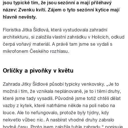
jsou typické tím, že jsou sezónní a mají přiléhavý
název: Zvenku kvítí. Zájem o tyto sezónní kytice mají
hlavně nevěsty.
Floristka Jitka Šídlová, která vystudovala zahradní
architekturu, si založila vlastní zahrádku v Holicích, odkud
čerpá voňavý materiál. A právě tam jsme se vydali s
mikrofonem Českého rozhlasu.
Orlíčky a pivoňky v květu
Zahrada Jitky Šídlové působí typicky venkovsky. „Je to
možná i tím, že vznikala neplánovaně, je to i těmi druhy,
které jsme tady vysadili. Původně jsme totiž chtěli dělat
vazby z kytek, které natrháme někde na poli nebo na
louce. Ale to nefungovalo, protože byly týdny, kdy
nekvetlo vůbec nic. A nasbírat vhodné druhy zabralo
hodně času. Proto jsem založila tuhle zahradu,“ popisuje