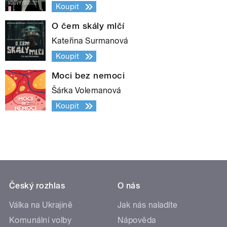
Koupit
O čem skály mlčí
Kateřina Surmanová
Koupit
Moci bez nemoci
Šárka Volemanová
Koupit
Český rozhlas
O nás
Válka na Ukrajině
Jak nás naladíte
Komunální volby
Nápověda