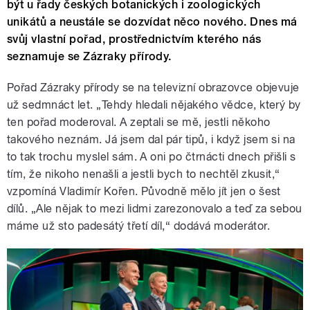
být u řady českých botanických i zoologických
unikátů a neustále se dozvídat něco nového. Dnes má
svůj vlastní pořad, prostřednictvím kterého nás
seznamuje se Zázraky přírody.
Pořad Zázraky přírody se na televizní obrazovce objevuje
už sedmnáct let. „Tehdy hledali nějakého vědce, který by
ten pořad moderoval. A zeptali se mě, jestli někoho
takového neznám. Já jsem dal pár tipů, i když jsem si na
to tak trochu myslel sám. A oni po čtrnácti dnech přišli s
tím, že nikoho nenašli a jestli bych to nechtěl zkusit,“
vzpomíná Vladimír Kořen. Původně mělo jít jen o šest
dílů. „Ale nějak to mezi lidmi zarezonovalo a teď za sebou
máme už sto padesátý třetí díl,“ dodává moderátor.