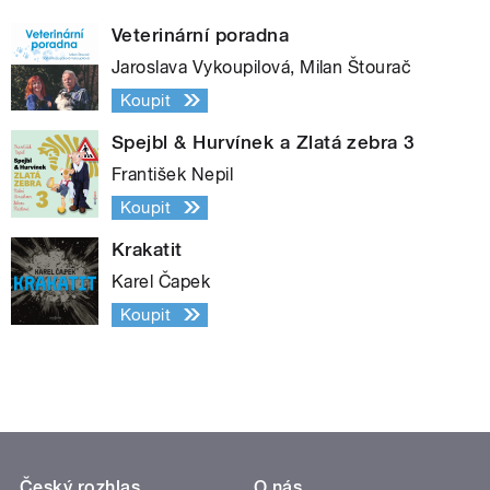
Veterinární poradna
Jaroslava Vykoupilová, Milan Štourač
Koupit
Spejbl & Hurvínek a Zlatá zebra 3
František Nepil
Koupit
Krakatit
Karel Čapek
Koupit
Český rozhlas
O nás