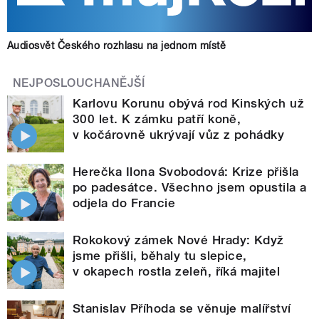
Audiosvět Českého rozhlasu na jednom místě
NEJPOSLOUCHANĚJŠÍ
Karlovu Korunu obývá rod Kinských už
300 let. K zámku patří koně,
v kočárovně ukrývají vůz z pohádky
Herečka Ilona Svobodová: Krize přišla
po padesátce. Všechno jsem opustila a
odjela do Francie
Rokokový zámek Nové Hrady: Když
jsme přišli, běhaly tu slepice,
v okapech rostla zeleň, říká majitel
Stanislav Příhoda se věnuje malířství