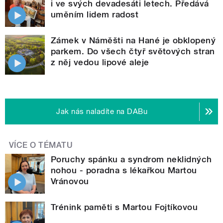
i ve svých devadesáti letech. Předává
uměním lidem radost
Zámek v Náměšti na Hané je obklopený
parkem. Do všech čtyř světových stran
z něj vedou lipové aleje
Jak nás naladíte na DABu
VÍCE O TÉMATU
Poruchy spánku a syndrom neklidných
nohou - poradna s lékařkou Martou
Vránovou
Trénink paměti s Martou Fojtíkovou