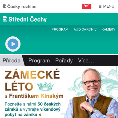
Přejít k hlavnímu obsahu
MENU
ŽIVĚ
PROGRAM
AUDIOARCHIV
KAMERY
Příroda
Program
Pořady
Více
…