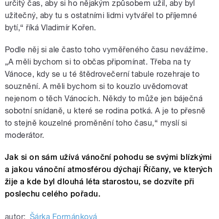
určitý čas, aby si ho nějakým způsobem užil, aby byl
užitečný, aby tu s ostatními lidmi vytvářel to příjemné
bytí,“ říká Vladimír Kořen.
Podle něj si ale často toho vyměřeného času nevážíme.
„A měli bychom si to občas připomínat. Třeba na ty
Vánoce, kdy se u té štědrovečerní tabule rozehraje to
souznění. A měli bychom si to kouzlo uvědomovat
nejenom o těch Vánocích. Někdy to může jen báječná
sobotní snídaně, u které se rodina potká. A je to přesně
to stejně kouzelné proměnění toho času,“ myslí si
moderátor.
Jak si on sám užívá vánoční pohodu se svými blízkými
a jakou vánoční atmosférou dýchají Říčany, ve kterých
žije a kde byl dlouhá léta starostou, se dozvíte při
poslechu celého pořadu.
autor:
Šárka Formánková