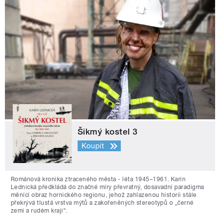
Šikmý kostel 3
Koupit
Románová kronika ztraceného města - léta 1945–1961. Karin
Lednická předkládá do značné míry převratný, dosavadní paradigma
měnící obraz hornického regionu, jehož zahlazenou historii stále
překrývá tlustá vrstva mýtů a zakořeněných stereotypů o „černé
zemi a rudém kraji“.