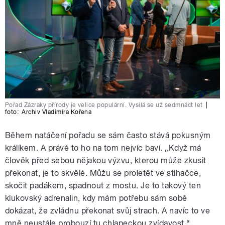
Pořad Zázraky přírody je velice populární. Vysílá se už sedmnáct let
|
foto:
Archiv Vladimíra Kořena
Během natáčení pořadu se sám často stává pokusným
králíkem. A právě to ho na tom nejvíc baví. „Když má
člověk před sebou nějakou výzvu, kterou může zkusit
překonat, je to skvělé. Můžu se proletět ve stíhačce,
skočit padákem, spadnout z mostu. Je to takový ten
klukovský adrenalin, kdy mám potřebu sám sobě
dokázat, že zvládnu překonat svůj strach. A navíc to ve
mně neustále probouzí tu chlapeckou zvídavost,“