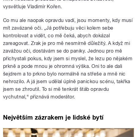
vysvětluje Vladimír Kořen.
Co mu ale naopak opravdu vadí, jsou momenty, kdy musí
mít zavázané oči. „Já potřebuju věci kolem sebe
kontrolovat a vidět, co mě čeká, abych dokázal
zareagovat. Zrak je pro mě nesmírně důležitý. A když mi
zavážou oči, dostávám se do paniky. Jednou pro mě
přichystali pokus, kdy jsem si myslel, že lezu po nějakém
prkně a pode mnou je ohromná výška. Oni to ale dali
šejdrem a to prkno bylo normálně na střeše a mně nic
nehrozilo. A já jsem udělal úplně panickou scénu, takřka
jsem se zhroutil. To si mě tenkrát štáb opravdu
vychutnal,“ přiznává moderátor.
Největším zázrakem je lidské bytí