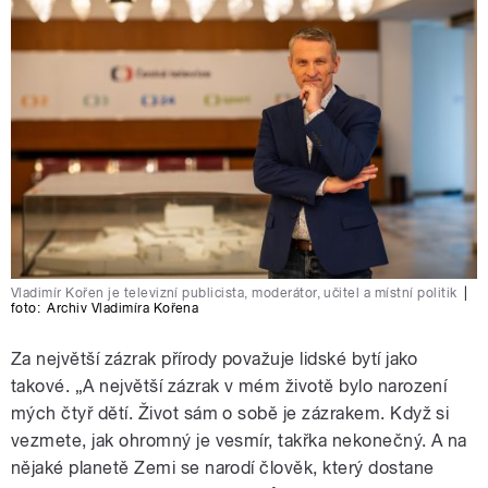
Vladimír Kořen je televizní publicista, moderátor, učitel a místní politik
|
foto:
Archiv Vladimíra Kořena
Za největší zázrak přírody považuje lidské bytí jako
takové. „A největší zázrak v mém životě bylo narození
mých čtyř dětí. Život sám o sobě je zázrakem. Když si
vezmete, jak ohromný je vesmír, takřka nekonečný. A na
nějaké planetě Zemi se narodí člověk, který dostane