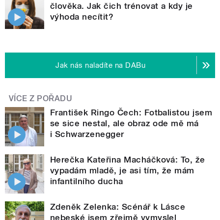
člověka. Jak čich trénovat a kdy je
výhoda necítit?
Jak nás naladíte na DABu
VÍCE Z POŘADU
František Ringo Čech: Fotbalistou jsem
se sice nestal, ale obraz ode mě má
i Schwarzenegger
Herečka Kateřina Macháčková: To, že
vypadám mladě, je asi tím, že mám
infantilního ducha
Zdeněk Zelenka: Scénář k Lásce
nebeské jsem zřejmě vymyslel