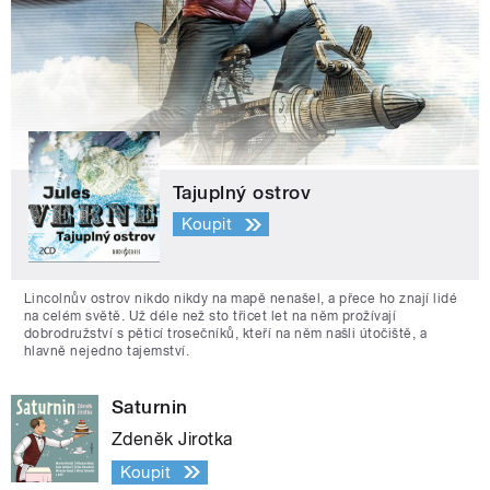
Tajuplný ostrov
Koupit
Lincolnův ostrov nikdo nikdy na mapě nenašel, a přece ho znají lidé
na celém světě. Už déle než sto třicet let na něm prožívají
dobrodružství s pěticí trosečníků, kteří na něm našli útočiště, a
hlavně nejedno tajemství.
Saturnin
Zdeněk Jirotka
Koupit