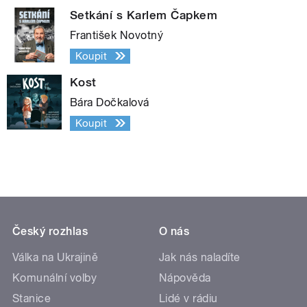
Setkání s Karlem Čapkem
František Novotný
Koupit
Kost
Bára Dočkalová
Koupit
Český rozhlas
O nás
Válka na Ukrajině
Jak nás naladíte
Komunální volby
Nápověda
Stanice
Lidé v rádiu