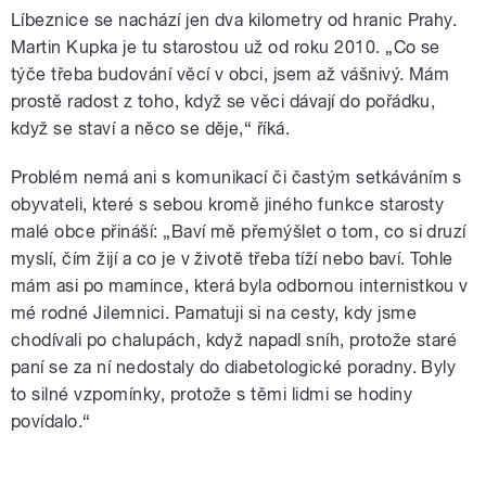
Líbeznice se nachází jen dva kilometry od hranic Prahy.
Martin Kupka je tu starostou už od roku 2010. „Co se
týče třeba budování věcí v obci, jsem až vášnivý. Mám
prostě radost z toho, když se věci dávají do pořádku,
když se staví a něco se děje,“ říká.
Problém nemá ani s komunikací či častým setkáváním s
obyvateli, které s sebou kromě jiného funkce starosty
malé obce přináší: „Baví mě přemýšlet o tom, co si druzí
myslí, čím žijí a co je v životě třeba tíží nebo baví. Tohle
mám asi po mamince, která byla odbornou internistkou v
mé rodné Jilemnici. Pamatuji si na cesty, kdy jsme
chodívali po chalupách, když napadl sníh, protože staré
paní se za ní nedostaly do diabetologické poradny. Byly
to silné vzpomínky, protože s těmi lidmi se hodiny
povídalo.“