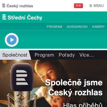
Přejít k hlavnímu obsahu
MENU
ŽIVĚ
PROGRAM
AUDIOARCHIV
KAMERY
Společnost
Program
Pořady
Více
…