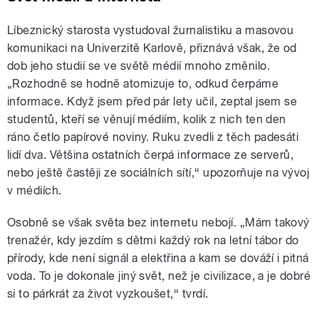
Líbeznický starosta vystudoval žurnalistiku a masovou
komunikaci na Univerzitě Karlově, přiznává však, že od
dob jeho studií se ve světě médií mnoho změnilo.
„Rozhodně se hodně atomizuje to, odkud čerpáme
informace. Když jsem před pár lety učil, zeptal jsem se
studentů, kteří se věnují médiím, kolik z nich ten den
ráno četlo papírové noviny. Ruku zvedli z těch padesáti
lidí dva. Většina ostatních čerpá informace ze serverů,
nebo ještě častěji ze sociálních sítí,“ upozorňuje na vývoj
v médiích.
Osobně se však světa bez internetu nebojí. „Mám takový
trenažér, kdy jezdím s dětmi každý rok na letní tábor do
přírody, kde není signál a elektřina a kam se dováží i pitná
voda. To je dokonale jiný svět, než je civilizace, a je dobré
si to párkrát za život vyzkoušet,“ tvrdí.