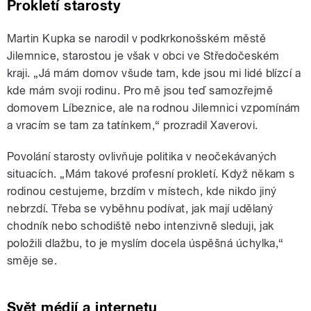
Prokletí starosty
Martin Kupka se narodil v podkrkonošském městě
Jilemnice, starostou je však v obci ve Středočeském
kraji. „Já mám domov všude tam, kde jsou mi lidé blízcí a
kde mám svoji rodinu. Pro mě jsou teď samozřejmě
domovem Líbeznice, ale na rodnou Jilemnici vzpomínám
a vracím se tam za tatínkem,“ prozradil Xaverovi.
Povolání starosty ovlivňuje politika v neočekávaných
situacích. „Mám takové profesní prokletí. Když někam s
rodinou cestujeme, brzdím v místech, kde nikdo jiný
nebrzdí. Třeba se vyběhnu podívat, jak mají udělaný
chodník nebo schodiště nebo intenzivně sleduji, jak
položili dlažbu, to je myslím docela úspěšná úchylka,“
směje se.
Svět médií a internetu