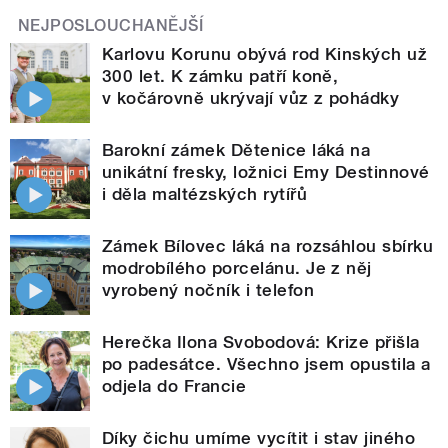
NEJPOSLOUCHANĚJŠÍ
Karlovu Korunu obývá rod Kinských už
300 let. K zámku patří koně,
v kočárovně ukrývají vůz z pohádky
Barokní zámek Dětenice láká na
unikátní fresky, ložnici Emy Destinnové
i děla maltézských rytířů
Zámek Bílovec láká na rozsáhlou sbírku
modrobílého porcelánu. Je z něj
vyrobený nočník i telefon
Herečka Ilona Svobodová: Krize přišla
po padesátce. Všechno jsem opustila a
odjela do Francie
Díky čichu umíme vycítit i stav jiného