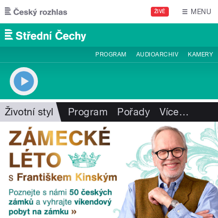
Přejít k hlavnímu obsahu
MENU
ŽIVĚ
PROGRAM
AUDIOARCHIV
KAMERY
Životní styl
Program
Pořady
Více
…