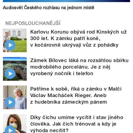
Audiosvět Českého rozhlasu na jednom místě
NEJPOSLOUCHANĚJŠÍ
Karlovu Korunu obývá rod Kinských už
300 let. K zámku patří koně,
v kočárovně ukrývají vůz z pohádky
Zámek Bílovec láká na rozsáhlou sbírku
modrobílého porcelánu. Je z něj
vyrobený nočník i telefon
Patříme k sobě, říká o zámku v Malči
Václav Macháček Rieger. Aneb
z hudebníka zámeckým pánem
Díky čichu umíme vycítit i stav jiného
člověka. Jak čich trénovat a kdy je
výhoda necítit?