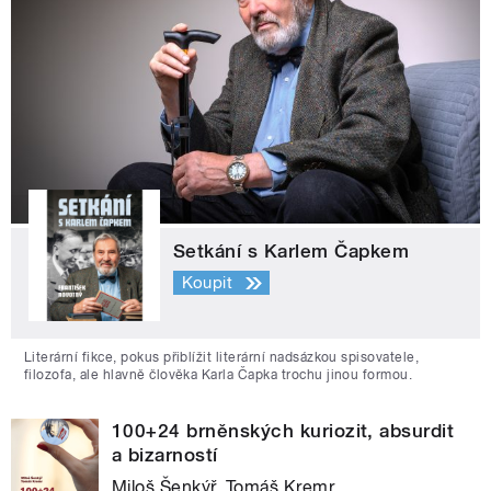
Setkání s Karlem Čapkem
Koupit
Literární fikce, pokus přiblížit literární nadsázkou spisovatele,
filozofa, ale hlavně člověka Karla Čapka trochu jinou formou.
100+24 brněnských kuriozit, absurdit
a bizarností
Miloš Šenkýř, Tomáš Kremr