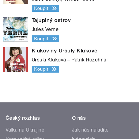
Koupit
Tajuplný ostrov
Jules Verne
Koupit
Klukoviny Uršuly Klukové
Uršula Kluková – Patrik Rozehnal
Koupit
Český rozhlas
O nás
Válka na Ukrajině
Jak nás naladíte