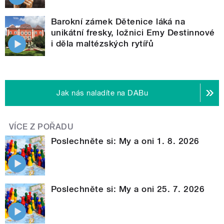
Barokní zámek Dětenice láká na
unikátní fresky, ložnici Emy Destinnové
i děla maltézských rytířů
Jak nás naladíte na DABu
VÍCE Z POŘADU
Poslechněte si: My a oni 1. 8. 2026
Poslechněte si: My a oni 25. 7. 2026