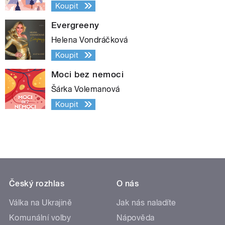
Koupit
Evergreeny
Helena Vondráčková
Koupit
Moci bez nemoci
Šárka Volemanová
Koupit
Český rozhlas
O nás
Válka na Ukrajině
Jak nás naladíte
Komunální volby
Nápověda