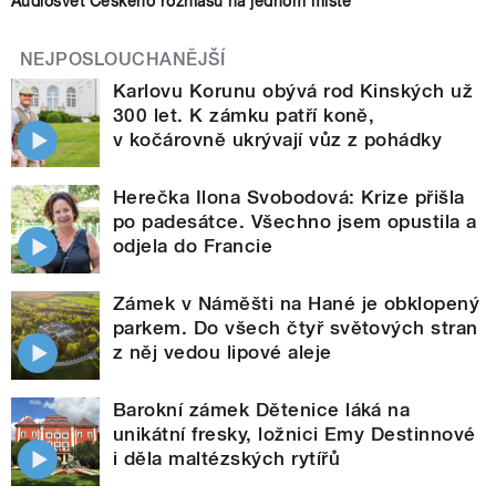
Audiosvět Českého rozhlasu na jednom místě
NEJPOSLOUCHANĚJŠÍ
Karlovu Korunu obývá rod Kinských už
300 let. K zámku patří koně,
v kočárovně ukrývají vůz z pohádky
Herečka Ilona Svobodová: Krize přišla
po padesátce. Všechno jsem opustila a
odjela do Francie
Zámek v Náměšti na Hané je obklopený
parkem. Do všech čtyř světových stran
z něj vedou lipové aleje
Barokní zámek Dětenice láká na
unikátní fresky, ložnici Emy Destinnové
i děla maltézských rytířů