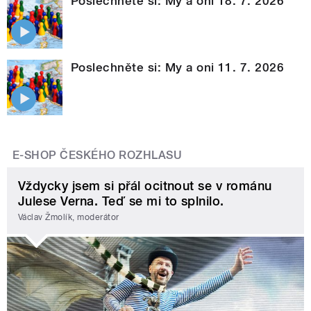
Poslechněte si: My a oni 18. 7. 2026
Poslechněte si: My a oni 11. 7. 2026
E-SHOP ČESKÉHO ROZHLASU
Vždycky jsem si přál ocitnout se v románu
Julese Verna. Teď se mi to splnilo.
Václav Žmolík, moderátor