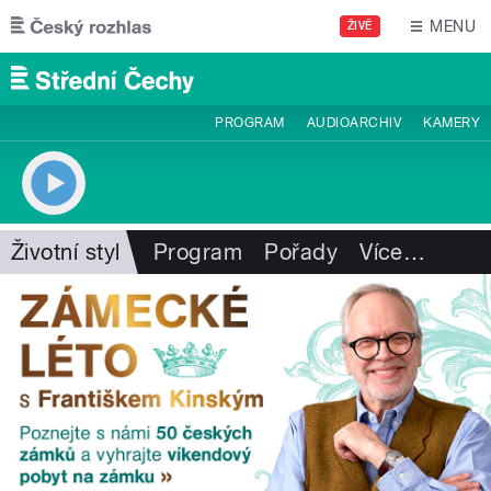
Přejít k hlavnímu obsahu
MENU
ŽIVĚ
PROGRAM
AUDIOARCHIV
KAMERY
Životní styl
Program
Pořady
Více
…