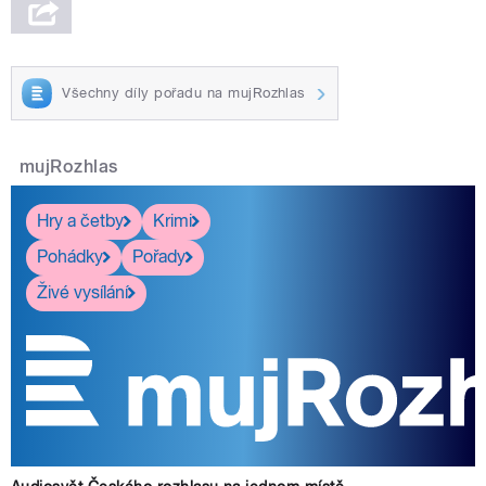
Všechny díly pořadu na mujRozhlas
mujRozhlas
Hry a četby
Krimi
Pohádky
Pořady
Živé vysílání