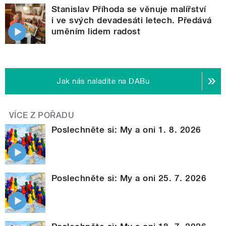
Stanislav Příhoda se věnuje malířství
i ve svých devadesáti letech. Předává
uměním lidem radost
Jak nás naladíte na DABu
VÍCE Z POŘADU
Poslechněte si: My a oni 1. 8. 2026
Poslechněte si: My a oni 25. 7. 2026