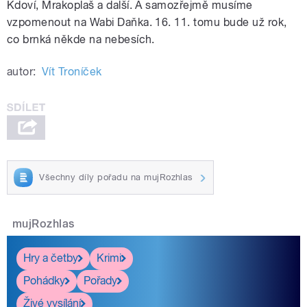
Kdoví, Mrakoplaš a další. A samozřejmě musíme
vzpomenout na Wabi Daňka. 16. 11. tomu bude už rok,
co brnká někde na nebesích.
autor:
Vít Troníček
Všechny díly pořadu na mujRozhlas
mujRozhlas
Hry a četby
Krimi
Pohádky
Pořady
Živé vysílání