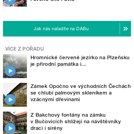
Jak nás naladíte na DABu
VÍCE Z POŘADU
Hromnické červené jezírko na Plzeňsku
je přírodní památka i...
Zámek Opočno ve východních Čechách
se chlubí palmovým skleníkem a
vzácnými dřevinami
Z Bakchovy fontány na zámku
v Bučovicích shlížejí na návštěvníky
draci i sirény