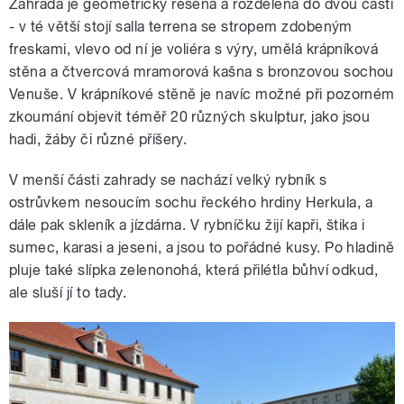
Zahrada je geometricky řešená a rozdělená do dvou částí
- v té větší stojí salla terrena se stropem zdobeným
freskami, vlevo od ní je voliéra s výry, umělá krápníková
stěna a čtvercová mramorová kašna s bronzovou sochou
Venuše. V krápníkové stěně je navíc možné při pozorném
zkoumání objevit téměř 20 různých skulptur, jako jsou
hadi, žáby či různé příšery.
V menší části zahrady se nachází velký rybník s
ostrůvkem nesoucím sochu řeckého hrdiny Herkula, a
dále pak skleník a jízdárna. V rybníčku žijí kapři, štika i
sumec, karasi a jeseni, a jsou to pořádné kusy. Po hladině
pluje také slípka zelenonohá, která přilétla bůhví odkud,
ale sluší jí to tady.