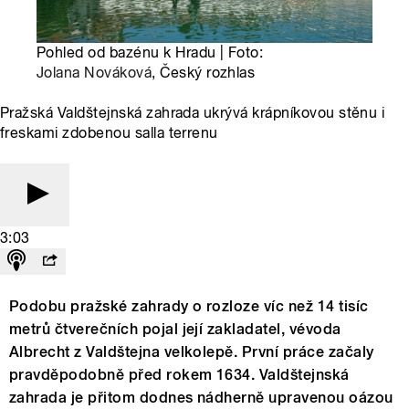
Pohled od bazénu k Hradu | Foto:
Jolana Nováková
, Český rozhlas
Pražská Valdštejnská zahrada ukrývá krápníkovou stěnu i
freskami zdobenou salla terrenu
3:03
Podobu pražské zahrady o rozloze víc než 14 tisíc
metrů čtverečních pojal její zakladatel, vévoda
Albrecht z Valdštejna velkolepě. První práce začaly
pravděpodobně před rokem 1634. Valdštejnská
zahrada je přitom dodnes nádherně upravenou oázou