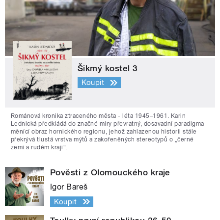
Šikmý kostel 3
Koupit
Románová kronika ztraceného města - léta 1945–1961. Karin
Lednická předkládá do značné míry převratný, dosavadní paradigma
měnící obraz hornického regionu, jehož zahlazenou historii stále
překrývá tlustá vrstva mýtů a zakořeněných stereotypů o „černé
zemi a rudém kraji“.
Pověsti z Olomouckého kraje
Igor Bareš
Koupit