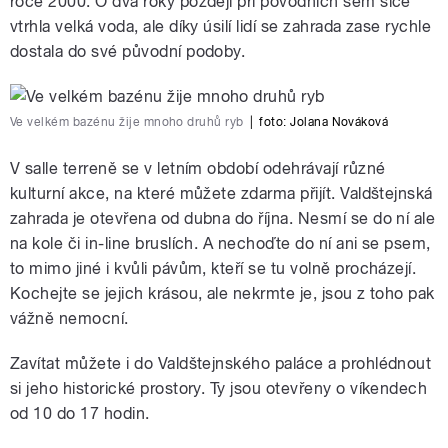
roce 2000. O dva roky později při povodních sem sice
vtrhla velká voda, ale díky úsilí lidí se zahrada zase rychle
dostala do své původní podoby.
Ve velkém bazénu žije mnoho druhů ryb
|
foto:
Jolana Nováková
V salle terreně se v letním období odehrávají různé
kulturní akce, na které můžete zdarma přijít. Valdštejnská
zahrada je otevřena od dubna do října. Nesmí se do ní ale
na kole či in-line bruslích. A nechoďte do ní ani se psem,
to mimo jiné i kvůli pávům, kteří se tu volně procházejí.
Kochejte se jejich krásou, ale nekrmte je, jsou z toho pak
vážně nemocní.
Zavítat můžete i do Valdštejnského paláce a prohlédnout
si jeho historické prostory. Ty jsou otevřeny o víkendech
od 10 do 17 hodin.