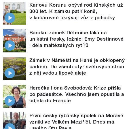
Karlovu Korunu obývá rod Kinských už
300 let. K zámku patří koně,
v kočárovně ukrývají vůz z pohádky
Barokní zámek Dětenice láká na
unikátní fresky, ložnici Emy Destinnové
i děla maltézských rytířů
Zámek v Náměšti na Hané je obklopený
parkem. Do všech čtyř světových stran
z něj vedou lipové aleje
Herečka Ilona Svobodová: Krize přišla
po padesátce. Všechno jsem opustila a
odjela do Francie
První český rybářský spolek na Moravě
vznikl ve Velkém Meziříčí. Dnes má
i svého Otu Pavla