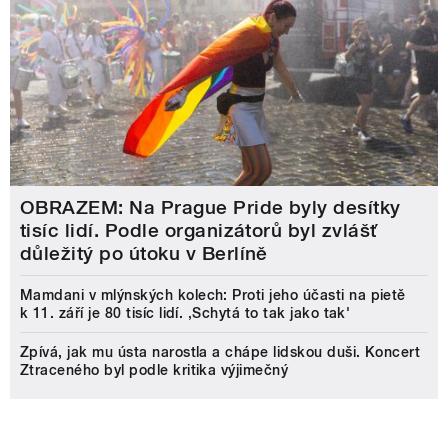
OBRAZEM: Na Prague Pride byly desítky
tisíc lidí. Podle organizátorů byl zvlášť
důležitý po útoku v Berlíně
Mamdani v mlýnských kolech: Proti jeho účasti na pietě
k 11. září je 80 tisíc lidí. ‚Schytá to tak jako tak'
Zpívá, jak mu ústa narostla a chápe lidskou duši. Koncert
Ztraceného byl podle kritika výjimečný