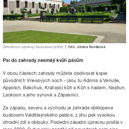
Zahradníci upravují buxusové plůtky
|
foto:
Jolana Nováková
Psi do zahrady nesmějí kvůli pávům
V obou částech zahrady můžete obdivovat kopie
původních Vriesových soch – jsou tu Adonis a Venuše,
Appolon, Bakchus, Kráčející kůň a Kůň s hadem, Neptun,
Laokoon a jeho synové a Zápasníci.
Ze západu, severu a východu je zahrada obklopena
budovami Valdštejnského paláce, z jihu pak vysokou
ohradní zdí s oblouky. Poslední zásadní úpravou prošla v