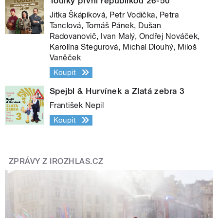
Toulky první republikou 26-50
Jitka Škápíková, Petr Vodička, Petra
Tanclová, Tomáš Pánek, Dušan
Radovanovič, Ivan Malý, Ondřej Nováček,
Karolína Stegurová, Michal Dlouhý, Miloš
Vaněček
Koupit
Spejbl & Hurvínek a Zlatá zebra 3
František Nepil
Koupit
ZPRÁVY Z IROZHLAS.CZ