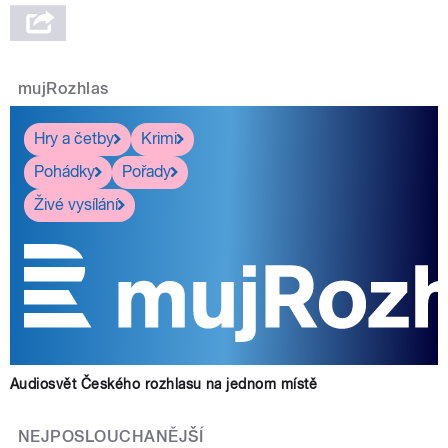
mujRozhlas
Hry a četby
Krimi
Pohádky
Pořady
Živé vysílání
Audiosvět Českého rozhlasu na jednom místě
NEJPOSLOUCHANĚJŠÍ