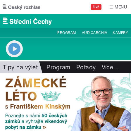
Přejít k hlavnímu obsahu
MENU
ŽIVĚ
PROGRAM
AUDIOARCHIV
KAMERY
Tipy na výlet
Program
Pořady
Více
…