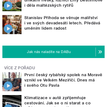
unikátní fresky, ložnici Emy Destinnové
i děla maltézských rytířů
Stanislav Příhoda se věnuje malířství
i ve svých devadesáti letech. Předává
uměním lidem radost
Jak nás naladíte na DABu
VÍCE Z POŘADU
První český rybářský spolek na Moravě
vznikl ve Velkém Meziříčí. Dnes má
i svého Otu Pavla
Klimatizace v autě zpříjemňuje
cestování. Jak se o ni starat a co