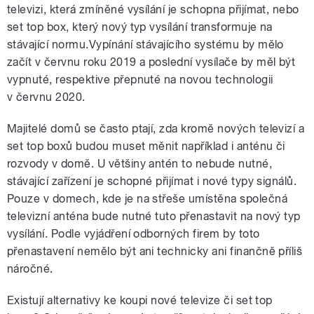
televizi, která zmíněné vysílání je schopna přijímat, nebo
set top box, který nový typ vysílání transformuje na
stávající normu.Vypínání stávajícího systému by mělo
začít v červnu roku 2019 a poslední vysílače by měl být
vypnuté, respektive přepnuté na novou technologii
v červnu 2020.
Majitelé domů se často ptají, zda kromě nových televizí a
set top boxů budou muset měnit například i anténu či
rozvody v domě. U většiny antén to nebude nutné,
stávající zařízení je schopné přijímat i nové typy signálů.
Pouze v domech, kde je na střeše umístěna společná
televizní anténa bude nutné tuto přenastavit na nový typ
vysílání. Podle vyjádření odborných firem by toto
přenastavení nemělo být ani technicky ani finančně příliš
náročné.
Existují alternativy ke koupi nové televize či set top