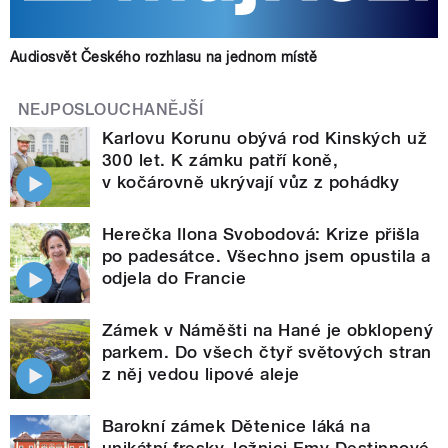
Audiosvět Českého rozhlasu na jednom místě
NEJPOSLOUCHANĚJŠÍ
Karlovu Korunu obývá rod Kinských už
300 let. K zámku patří koně,
v kočárovně ukrývají vůz z pohádky
Herečka Ilona Svobodová: Krize přišla
po padesátce. Všechno jsem opustila a
odjela do Francie
Zámek v Náměšti na Hané je obklopený
parkem. Do všech čtyř světových stran
z něj vedou lipové aleje
Barokní zámek Dětenice láká na