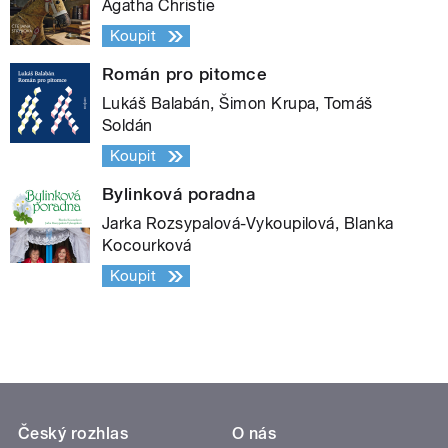
Agatha Christie
Koupit
Román pro pitomce
Lukáš Balabán, Šimon Krupa, Tomáš
Soldán
Koupit
Bylinková poradna
Jarka Rozsypalová-Vykoupilová, Blanka
Kocourková
Koupit
Český rozhlas
O nás