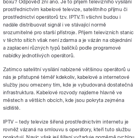
boxu? Odpověď zní ano. Je to příjem televizního vysílání
prostřednictvím kabelové televize, satelitního příjmu či
prostřednictví operátorů tzv. IPTV.Ti všichni budou i
nadále distribuovat signál i ve stávající normě
srozumitelné pro starší přístroje. Příjem televizních stanic
v těchto sítích však není zdarma a je vázán na objednání
a zaplacení různých typů balíčků podle programové
nabídky jednotlivých operátorů.
Zatímco satelitní vysílání nabízené většinou operátorů u
nás je přístupné téměř kdekoliv, kabelové a internetové
služby jsou omezeny tím, kde je vybudovaná dostatečná
infrastruktura. Kabelové rozvody najdeme hlavně ve
městech a větších obcích, kde jsou pokryta zejména
sídliště.
IPTV – tedy televize šířená prostřednictvím internetu je
rovněž vázaná na smlouvu s operátory, kteří tuto službu
poskytují. Navíc však její šíření vyžaduje poměrně rychlou