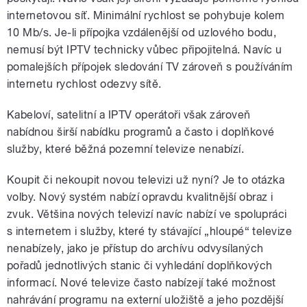
internetovou síť. Minimální rychlost se pohybuje kolem
10 Mb/s. Je-li přípojka vzdálenější od uzlového bodu,
nemusí být IPTV technicky vůbec připojitelná. Navíc u
pomalejších přípojek sledování TV zároveň s používáním
internetu rychlost odezvy sítě.
Kabeloví, satelitní a IPTV operátoři však zároveň
nabídnou širší nabídku programů a často i doplňkové
služby, které běžná pozemní televize nenabízí.
Koupit či nekoupit novou televizi už nyní? Je to otázka
volby. Nový systém nabízí opravdu kvalitnější obraz i
zvuk. Většina nových televizí navíc nabízí ve spolupráci
s internetem i služby, které ty stávající „hloupé“ televize
nenabízely, jako je přístup do archívu odvysílaných
pořadů jednotlivých stanic či vyhledání doplňkových
informací. Nové televize často nabízejí také možnost
nahrávání programu na externí uložiště a jeho pozdější