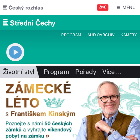
Přejít k hlavnímu obsahu
MENU
ŽIVĚ
PROGRAM
AUDIOARCHIV
KAMERY
Životní styl
Program
Pořady
Více
…