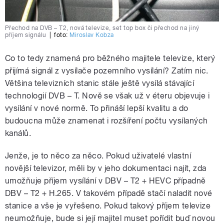
Přechod na DVB – T2, nová televize, set top box či přechod na jiný
příjem signálu
|
foto:
Miroslav Kobza
Co to tedy znamená pro běžného majitele televize, který
přijímá signál z vysílače pozemního vysílání? Zatím nic.
Většina televizních stanic stále ještě vysílá stávající
technologií DVB – T. Nově se však už v éteru objevuje i
vysílání v nové normě. To přináší lepší kvalitu a do
budoucna může znamenat i rozšíření počtu vysílaných
kanálů.
Jenže, je to něco za něco. Pokud uživatelé vlastní
novější televizor, měli by v jeho dokumentaci najít, zda
umožňuje příjem vysílání v DBV – T2 + HEVC případně
DBV – T2 + H.265. V takovém případě stačí naladit nové
stanice a vše je vyřešeno. Pokud takový příjem televize
neumožňuje, bude si její majitel muset pořídit buď novou