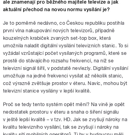
ale znamenají pro běžného majitele televize a jak
aktuální přechod na novou normu vysílání je?
Je to poměrně nedávno, co Českou republiku postihla
první vlna nakupování nových televizorů, případně
kouzelných krabiček zvaných set-top box, která
umožnila naladit digitální vysílání televizních stanic. To si
vyžádal vzrůstající počet vysílaných programů, které se
prostě do stávajícího rozsahu frekvencí, na níž se
televizní signál šířil, v podstatě nevlezly. Digitální vysílání
umožňuje na jedné frekvenci vysílat až několik stanic,
což výrazně zvětšuje prostor v éteru. Navíc, mohou být
televizní stanice vysílány v lepší kvalitě.
Proč se tedy tento systém opět mění? Na vině je opět
nedostatek prostoru v éteru a snaha o šíření signálu
v ještě lepší kvalitě – v tzv. HD. Jak se zvyšují nároky na
kvalitu televizního vysílání, tak se zvyšují i nároky na
kvalitu sítí mobilních operátorů. Ti by v budoucnu měli