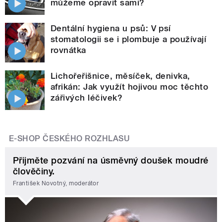
můžeme opravit sami?
Dentální hygiena u psů: V psí
stomatologii se i plombuje a používají
rovnátka
Lichořeřišnice, měsíček, denivka,
afrikán: Jak využít hojivou moc těchto
zářivých léčivek?
E-SHOP ČESKÉHO ROZHLASU
Přijměte pozvání na úsměvný doušek moudré
člověčiny.
František Novotný, moderátor