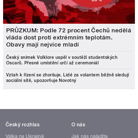
PRŮZKUM: Podle 72 procent Čechů nedělá
vláda dost proti extrémním teplotám.
Obavy mají nejvíce mladí
Český snímek Volklore uspěl v soutěži studentských
Oscarů. Přesné umístění určí až ceremoniál
Vztah k řízení se zhoršuje. Lidé za volantem běžně sledují
sociální sítě, upozorňuje Novotný
Český rozhlas
O nás
Válka na Ukrajině
Jak nás naladíte