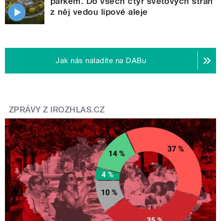
parkem. Do všech čtyř světových stran
z něj vedou lipové aleje
Jak nás naladíte na DABu
ZPRÁVY Z IROZHLAS.CZ