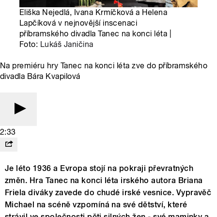
Eliška Nejedlá, Ivana Krmíčková a Helena
Lapčíková v nejnovější inscenaci
příbramského divadla Tanec na konci léta |
Foto:
Lukáš Janičina
Na premiéru hry Tanec na konci léta zve do příbramského
divadla Bára Kvapilová
2:33
Je léto 1936 a Evropa stojí na pokraji převratných
změn. Hra Tanec na konci léta irského autora Briana
Friela diváky zavede do chudé irské vesnice. Vypravěč
Michael na scéně vzpomíná na své dětství, které
strávil ve společnosti pěti silných žen - své maminky a