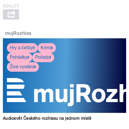
mujRozhlas
Hry a četby
Krimi
Pohádky
Pořady
Živé vysílání
Audiosvět Českého rozhlasu na jednom místě