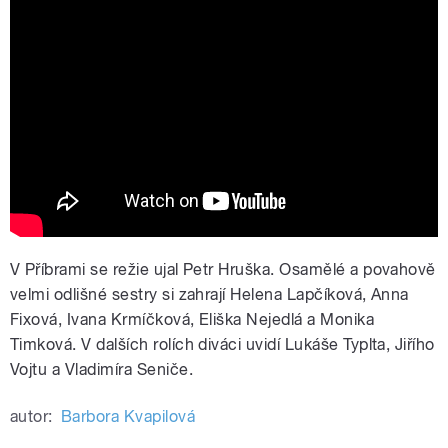
Tanec na konci léta v příbramském
divadle
V Příbrami se režie ujal Petr Hruška. Osamělé a povahově
velmi odlišné sestry si zahrají Helena Lapčíková, Anna
Fixová, Ivana Krmíčková, Eliška Nejedlá a Monika
Timková. V dalších rolích diváci uvidí Lukáše Typlta, Jiřího
Vojtu a Vladimíra Seniče.
autor:
Barbora Kvapilová