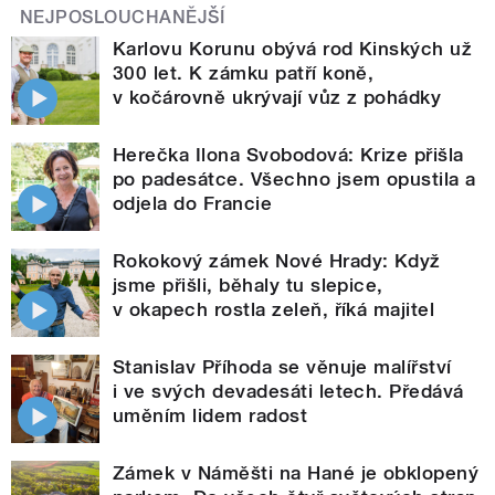
NEJPOSLOUCHANĚJŠÍ
Karlovu Korunu obývá rod Kinských už
300 let. K zámku patří koně,
v kočárovně ukrývají vůz z pohádky
Herečka Ilona Svobodová: Krize přišla
po padesátce. Všechno jsem opustila a
odjela do Francie
Rokokový zámek Nové Hrady: Když
jsme přišli, běhaly tu slepice,
v okapech rostla zeleň, říká majitel
Stanislav Příhoda se věnuje malířství
i ve svých devadesáti letech. Předává
uměním lidem radost
Zámek v Náměšti na Hané je obklopený