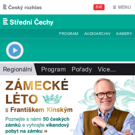
Přejít k hlavnímu obsahu
MENU
ŽIVĚ
PROGRAM
AUDIOARCHIV
KAMERY
Regionální
Program
Pořady
Více
…